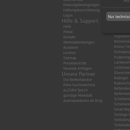
Mit
Nutzungsbedingungen
Auspuff
Haftungsbeschränkung
Autobatte
Logos
Bremsen
Nur technis
Hilfe & Support
Getriebe
HU/AU Be
Hilfe
HU/AU Di
Preise
Inspektio
Kontakt
Keilrieme
Werkstattleistungen
Klima / H
Autoteile
Klimaanl
Lexikon
Kupplung
Sitemap
Lackierun
Presseberichte
Lichtmasc
Neueste Anfragen
Ölwechse
Unsere Partner
Radlager
Die Reifenhändler
Radwechs
Preis-Suchmaschine
Reifendie
ALZURA Tyre24
Reifenwec
günstige Werkstatt
Scheibens
Autoreparaturen.de Blog
Scheinwer
Smart Rep
Sonstige 
Stoßdämp
Turbolade