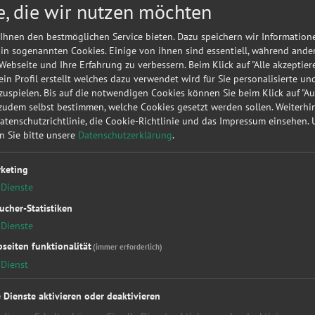
e, die wir nutzen möchten
Meine
A
Autorepa
Ihnen den bestmöglichen Service bieten. Dazu speichern wir Information
Kundena
 in sogenannten Cookies. Einige von ihnen sind essentiell, während ande
 Webseite und Ihre Erfahrung zu verbessern. Beim Klick auf "Alle akzeptier
▶
Werk
 ein Profil erstellt welches dazu verwendet wird für Sie personalisierte u
uspielen. Bis auf die notwendigen Cookies können Sie beim Klick auf "A
 zudem selbst bestimmen, welche Cookies gesetzt werden sollen. Weiterh
Sie möc
Datenschutzrichtlinie, die Cookie-Richtlinie und das Impressum einsehen.
diese
KF
en Sie bitte unsere
Datenschutzerklärung
.
unverbin
keting
Dienste
ucher-Statistiken
Dienste
seiten funktionalität
(immer erforderlich)
Dienst
kstattleistungen
Top Hersteller
Soc
essung
Alfa Romeo
Fac
e Dienste aktivieren oder deaktivieren
kupplung
Audi
You
Bet
BMW