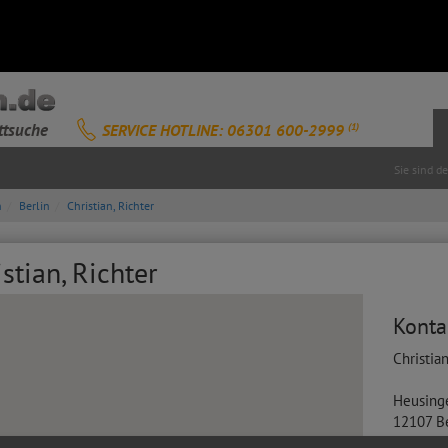
ttsuche
SERVICE HOTLINE: 06301 600-2999
(1)
Sie sind d
n
Berlin
Christian, Richter
stian, Richter
Konta
Christian
Heusinge
12107
B