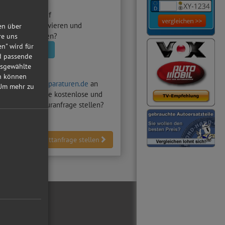
utowerkstatt
auf
raturen.de aktivieren und
en über
nfragen erhalten?
re uns
en" wird für
statt aktivieren
nd passende
usgewählte
in können
hten auf
Autoreparaturen.de
an
Um mehr zu
Z-Werkstatt
eine kostenlose und
dliche Reparaturanfrage stellen?
Werkstattanfrage stellen
ial Media
ebook
tube
reiber