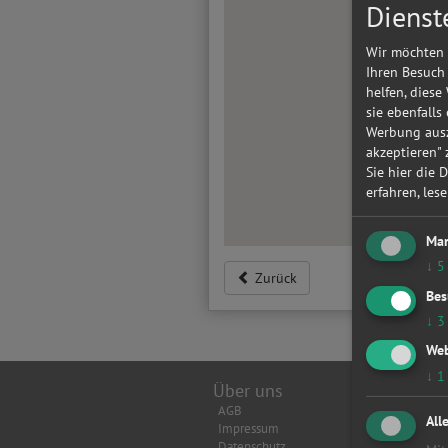
Dienst
Wir möchten 
Ihren Besuch
helfen, diese
sie ebenfalls
Werbung ausz
akzeptieren"
Sie hier die 
erfahren, les
Mar
↓
5
Zurück
Bes
↓
3
Web
↓
1
Über uns
Top Wer
AGB
Achsverm
All
Impressum
Anhänger
Datenschutz
Anlasser