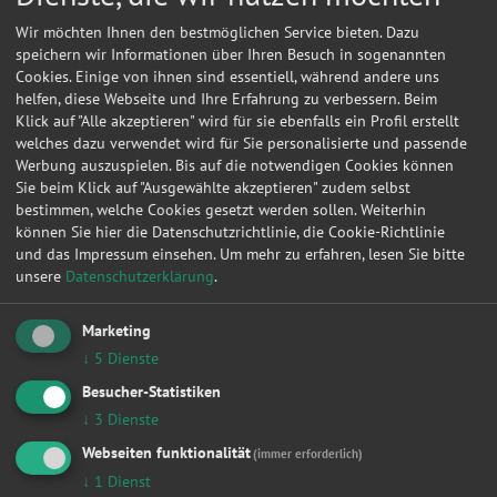
Wir möchten Ihnen den bestmöglichen Service bieten. Dazu
speichern wir Informationen über Ihren Besuch in sogenannten
Cookies. Einige von ihnen sind essentiell, während andere uns
helfen, diese Webseite und Ihre Erfahrung zu verbessern. Beim
Klick auf "Alle akzeptieren" wird für sie ebenfalls ein Profil erstellt
welches dazu verwendet wird für Sie personalisierte und passende
Werbung auszuspielen. Bis auf die notwendigen Cookies können
Sie beim Klick auf "Ausgewählte akzeptieren" zudem selbst
bestimmen, welche Cookies gesetzt werden sollen. Weiterhin
können Sie hier die Datenschutzrichtlinie, die Cookie-Richtlinie
und das Impressum einsehen.
Um mehr zu erfahren, lesen Sie bitte
unsere
Datenschutzerklärung
.
Kontakt
Marketing
Fehrens
↓
5
Dienste
Besucher-Statistiken
Zaandamer Str. 13-15
↓
3
Dienste
12359
Berlin
Webseiten funktionalität
(immer erforderlich)
↓
1
Dienst
Meine
Autowerkstatt
auf Autoreparaturen.de aktivieren und