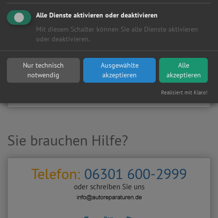
Kundenanfragen erhalten?
Alle Dienste aktivieren oder deaktivieren
▶
Werkstatt aktivieren
Mit diesem Schalter können Sie alle Dienste aktivieren
oder deaktivieren.
Sie möchten auf
Autoreparaturen.de
an diese
KFZ-Werkstatt
eine kostenlose und unverbindliche Reparaturanfrage
Nur technisch
Ausgewählte
Alle
stellen?
notwendig
akzeptieren
akzeptieren
Zurück
Werkstattanfrage stellen
Realisiert mit Klaro!
Sie brauchen Hilfe?
Telefon:
06301 600-2999
oder schreiben Sie uns