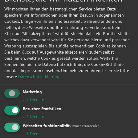
Wir möchten Ihnen den bestmöglichen Service bieten. Dazu
speichern wir Informationen über Ihren Besuch in sogenannten
Cookies. Einige von ihnen sind essentiell, während andere uns
helfen, diese Webseite und Ihre Erfahrung zu verbessern. Beim
Klick auf "Alle akzeptieren" wird für sie ebenfalls ein Profil erstellt
welches dazu verwendet wird für Sie personalisierte und passende
Werbung auszuspielen. Bis auf die notwendigen Cookies können
Sie beim Klick auf "Ausgewählte akzeptieren" zudem selbst
bestimmen, welche Cookies gesetzt werden sollen. Weiterhin
können Sie hier die Datenschutzrichtlinie, die Cookie-Richtlinie
und das Impressum einsehen.
Um mehr zu erfahren, lesen Sie bitte
unsere
Datenschutzerklärung
.
Kontakt
Marketing
Gerd, Lawrenz
↓
5
Dienste
Besucher-Statistiken
Alt-Kaulsdorf 61
↓
3
Dienste
12621
Berlin
Webseiten funktionalität
(immer erforderlich)
↓
1
Dienst
Meine
Autowerkstatt
auf Autoreparaturen.de aktivieren und