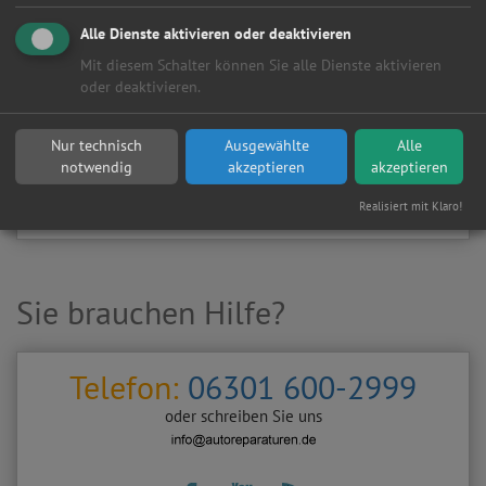
Kundenanfragen erhalten?
Alle Dienste aktivieren oder deaktivieren
▶
Werkstatt aktivieren
Mit diesem Schalter können Sie alle Dienste aktivieren
oder deaktivieren.
Sie möchten auf
Autoreparaturen.de
an diese
KFZ-Werkstatt
eine kostenlose und unverbindliche Reparaturanfrage
Nur technisch
Ausgewählte
Alle
stellen?
notwendig
akzeptieren
akzeptieren
Zurück
Werkstattanfrage stellen
Realisiert mit Klaro!
Sie brauchen Hilfe?
Telefon:
06301 600-2999
oder schreiben Sie uns