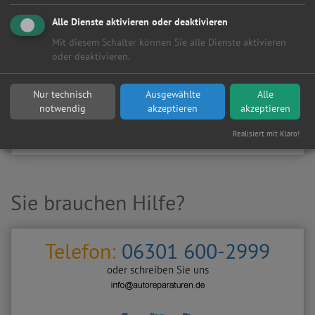
Kundenanfragen erhalten?
Alle Dienste aktivieren oder deaktivieren
▶
Werkstatt aktivieren
Mit diesem Schalter können Sie alle Dienste aktivieren
oder deaktivieren.
Sie möchten auf
Autoreparaturen.de
an diese
KFZ-Werkstatt
eine kostenlose und unverbindliche Reparaturanfrage
Nur technisch
Ausgewählte
Alle
stellen?
notwendig
akzeptieren
akzeptieren
Zurück
Werkstattanfrage stellen
Realisiert mit Klaro!
Sie brauchen Hilfe?
Telefon:
06301 600-2999
oder schreiben Sie uns