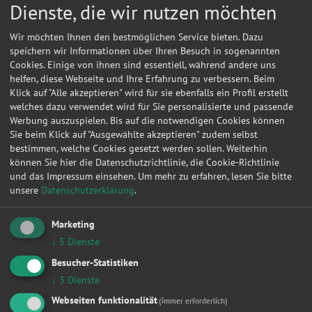
Dienste, die wir nutzen möchten
Wir möchten Ihnen den bestmöglichen Service bieten. Dazu
speichern wir Informationen über Ihren Besuch in sogenannten
Cookies. Einige von ihnen sind essentiell, während andere uns
helfen, diese Webseite und Ihre Erfahrung zu verbessern. Beim
Klick auf "Alle akzeptieren" wird für sie ebenfalls ein Profil erstellt
welches dazu verwendet wird für Sie personalisierte und passende
Werbung auszuspielen. Bis auf die notwendigen Cookies können
Sie beim Klick auf "Ausgewählte akzeptieren" zudem selbst
bestimmen, welche Cookies gesetzt werden sollen. Weiterhin
können Sie hier die Datenschutzrichtlinie, die Cookie-Richtlinie
und das Impressum einsehen.
Um mehr zu erfahren, lesen Sie bitte
unsere
Datenschutzerklärung
.
Marketing
Kontakt
↓
5
Dienste
JK Autoservice Juergen Kepp
Besucher-Statistiken
↓
3
Dienste
Hattinger Str. 76
44789
Bochum
Webseiten funktionalität
(immer erforderlich)