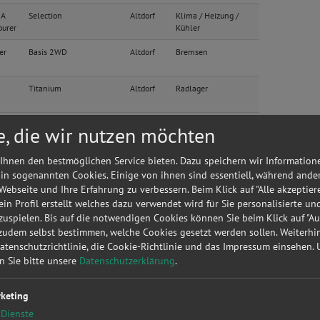
 A
Selection
Altdorf
Klima / Heizung /
ourer
Kühler
er
Basis 2WD
Altdorf
Bremsen
Titanium
Altdorf
Radlager
Titanium
Altdorf
Fahrwerk &
e, die wir nutzen möchten
Stoßdämpfer
Ihnen den bestmöglichen Service bieten. Dazu speichern wir Information
CC Platinum
Altdorf
Zahnriemen /
t
Steuerkette
 in sogenannten Cookies. Einige von ihnen sind essentiell, während ande
 Webseite und Ihre Erfahrung zu verbessern. Beim Klick auf "Alle akzeptier
att?
Anfrage jetzt stellen
 ein Profil erstellt welches dazu verwendet wird für Sie personalisierte u
uspielen. Bis auf die notwendigen Cookies können Sie beim Klick auf "A
im
Ghia
Altdorf
Kupplung
 zudem selbst bestimmen, welche Cookies gesetzt werden sollen. Weiterh
Datenschutzrichtlinie, die Cookie-Richtlinie und das Impressum einsehen.
1.3 16V Multijet
Altdorf
Ölwechsel
en Sie bitte unsere
Datenschutzerklärung
.
Dynamic (66kW)
(01.2007->)
keting
Titanium
Altdorf
Radlager
Dienste