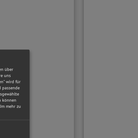
en über
re uns
en" wird für
nd passende
usgewählte
in können
Um mehr zu