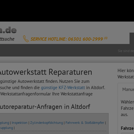
ttsuche
SERVICE HOTLINE: 06301 600-2999
(1)
Sie sind d
 Autowerkstatt Reparaturen
Hier kön
Werksta
e günstige Autowerkstatt finden. Nutzen Sie zum
tsuche und finden die
günstige KFZ-Werkstatt
in Altdorf.
Manue
s Werkstattanfragenformular Ihre Werkstattanfrage
Wählen
Autoreparatur-Anfragen in Altdorf
Fahrze
aus.
plung
|
Inspektion
|
Zylinderkopfdichtung
|
Fahrwerk & Stoßdämpfer
|
kupplung
|
Fahrze