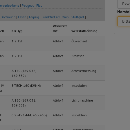
ercedes-benz
|
Peugeot
|
Fiat
|
Herstel
|
Dortmund
|
Essen
|
Leipzig
|
Frankfurt am Main
|
Stuttgart
|
Werkstatt
ell
Kfz-Typ
Ort
Werkstattleistung
Van
1.2 TSI
Altdorf
Ölwechsel
Van
1.2 TSI
Altdorf
Bremsen
A 170 (169.032,
Altdorf
Achsvermessung
169.332)
 IV
E-TECH 160 (K9NH)
Altdorf
Inspektion
ur
A 150 (169.031,
Altdorf
Lichtmaschine
169.331)
O
0.9 (453.444, 453.453)
Altdorf
Inspektion
t
I
2.0 GTI
Altdorf
Lichtmaschine