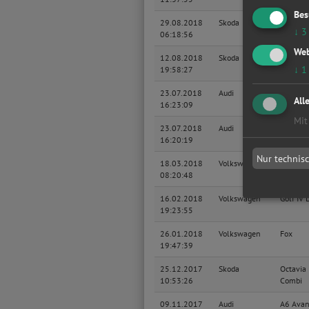
Bes
29.08.2018
Skoda
Octavia
↓
3
06:18:56
Combi
Web
12.08.2018
Skoda
Octavia
↓
1
19:58:27
Combi
23.07.2018
Audi
A3
All
16:23:09
Mit
23.07.2018
Audi
A3
16:20:19
Nur technis
18.03.2018
Volkswagen
Golf IV 
08:20:48
16.02.2018
Volkswagen
Golf IV 
19:23:55
26.01.2018
Volkswagen
Fox
19:47:39
25.12.2017
Skoda
Octavia
10:53:26
Combi
09.11.2017
Audi
A6 Avan