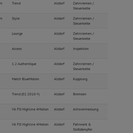
im
Trend
Altdorf
Zahnriemen /
Steuerkette
im
Style
Altdorf
Zahnriemen /
Steuerkette
m
Lounge
Altdorf
Zahnriemen /
Steuerkette
Access
Altdorf
Inspektion
1.2 Authentique
Altdorf
Zahnriemen /
Steuerkette
Match BlueMotion
Altdorf
Kupplung
Trend (02.2010->)
Altdorf
Bremsen
V6 FSI Highline 4Motion
Altdorf
Achsvermessung
V6 FSI Highline 4Motion
Altdorf
Fahrwerk &
Stoßdämpfer