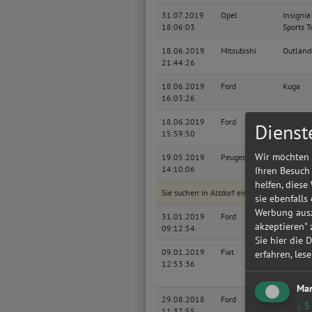
31.07.2019
Opel
Insignia
18:06:03
Sports T
18.06.2019
Mitsubishi
Outland
21:44:26
18.06.2019
Ford
Kuga
16:03:26
18.06.2019
Ford
Kuga
Dienst
15:59:50
Wir möchten 
19.05.2019
Peugeot
206
14:10:06
Cabriole
Ihren Besuch
helfen, diese
Sie suchen in Altdorf eine günstige Werkst
sie ebenfalls
Werbung ausz
31.01.2019
Ford
Fiesta L
akzeptieren"
09:12:54
Sie hier die 
09.01.2019
Fiat
Grande
erfahren, les
12:53:36
Punto
Mar
29.08.2018
Ford
Kuga
↓
5
11:37:55