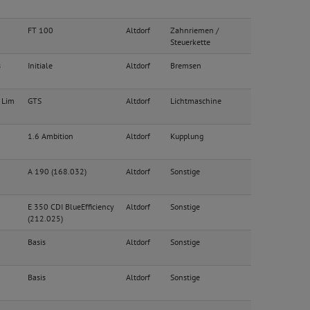
FT 100
Altdorf
Zahnriemen /
Steuerkette
s
Initiale
Altdorf
Bremsen
 Lim
GTS
Altdorf
Lichtmaschine
1.6 Ambition
Altdorf
Kupplung
A 190 (168.032)
Altdorf
Sonstige
E 350 CDI BlueEfficiency
Altdorf
Sonstige
(212.025)
Basis
Altdorf
Sonstige
Basis
Altdorf
Sonstige