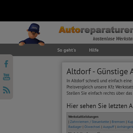
kostenlose Werksta
So geht's
Hilfe
Altdorf - Günstige
In Altdorf schnell und einfach ein
Preisvergleich unsere Kfz Werkstat
Stellen Sie einfach rechts über da
Hier sehen Sie letzten 
Werkstattleistungen
|
Zahnriemen / Steuerkette
|
Bremsen
|
Kup
Radlager
|
Ölwechsel
|
Auspuff
|
Anhänger