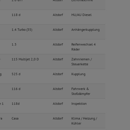
118 d
Altdorf
HU/AU Diesel
1.4 Turbo (35)
Altdorf
Anhängerkupplung
1.3
Altdorf
Reifenwechsel 4
Räder
O
115 Multijet 2,0 D
Altdorf
Zahnriemen /
Steuerkette
g
525 d
Altdorf
Kupplung
116 d
Altdorf
Fahrwerk &
Stoßdämpfer
e 1
118d
Altdorf
Inspektion
ra
Casa
Altdorf
Klima / Heizung /
Kühler