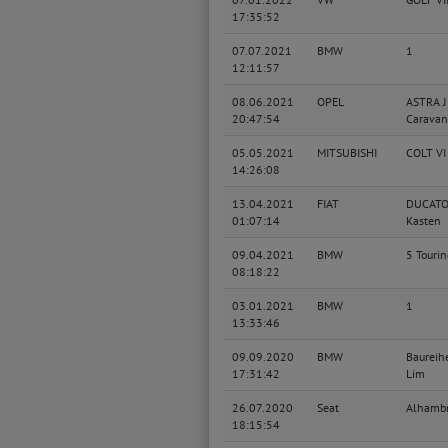
17:35:52
07.07.2021
BMW
1
12:11:57
08.06.2021
OPEL
ASTRA J
20:47:54
Caravan
05.05.2021
MITSUBISHI
COLT VI
14:26:08
13.04.2021
FIAT
DUCAT
01:07:14
Kasten
09.04.2021
BMW
5 Tourin
08:18:22
03.01.2021
BMW
1
13:33:46
09.09.2020
BMW
Baureih
17:31:42
Lim
26.07.2020
Seat
Alhamb
18:15:54