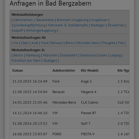
Anfragen in Bad Bergzabern
Werkstattleistungen
|
Zahnriemen / Steuerkette
|
Bremsen
|
Kupplung
|
Inspektion
|
Zylinderkopfdichtung
|
Fahrwerk & Stoßdämpfer
|
Radlager
|
Ölwechsel
|
Auspuff
|
Anhängerkupplung
|
Werkstattanfragen für
|
Vw
|
Opel
|
Audi
|
Ford
|
Renault
|
Bmw
|
Mercedes-benz
|
Peugeot
|
Fiat
|
Werkstattanfragen in
|
Berlin
|
Hamburg
|
München
|
Düsseldorf
|
Dortmund
|
Essen
|
Leipzig
|
Frankfurt am Main
|
Stuttgart
|
Datum
Autohersteller
Kfz-Modell
Kfz-Typ
21.10.2025 16:24:49
Ford
Kuga 2
1.5 EcoBoost
22.08.2025 14:54:04
Renault
Megane 4
1.2 TCe 130 
14.01.2025 21:05:46
Mercedes-Benz
CLK Cabrio
CLK 500 (20
14.11.2024 16:46:18
VW
Passat B7
1.4 TSI
31.08.2024 20:13:52
VW
Golf 7
2.0 TDI
16.06.2023 23:03:07
FORD
FIESTA V
1.4 16V