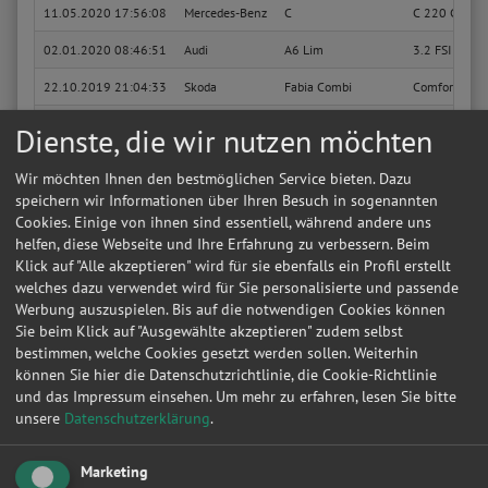
11.05.2020 17:56:08
Mercedes-Benz
C
C 220 CDI Blu
02.01.2020 08:46:51
Audi
A6 Lim
3.2 FSI quatt
22.10.2019 21:04:33
Skoda
Fabia Combi
Comfort
01.02.2019 15:56:48
Volkswagen
Golf IV Lim
Trendline
Dienste, die wir nutzen möchten
14.10.2018 20:15:17
Audi
A4 Lim
1.8
Wir möchten Ihnen den bestmöglichen Service bieten. Dazu
14.10.2018 20:11:49
Audi
A4 Lim
1.8
speichern wir Informationen über Ihren Besuch in sogenannten
Cookies. Einige von ihnen sind essentiell, während andere uns
16.08.2018 23:23:50
Renault
Scenic
1.6 16V RXE
helfen, diese Webseite und Ihre Erfahrung zu verbessern. Beim
Klick auf "Alle akzeptieren" wird für sie ebenfalls ein Profil erstellt
16.08.2018 23:21:21
Renault
Scenic
1.6 16V RXE
welches dazu verwendet wird für Sie personalisierte und passende
Werbung auszuspielen. Bis auf die notwendigen Cookies können
02.08.2018 18:44:38
Renault
Scenic
1.6 16V RT
Sie beim Klick auf "Ausgewählte akzeptieren" zudem selbst
02.07.2018 21:12:03
Audi
A4 Lim
1.8
bestimmen, welche Cookies gesetzt werden sollen. Weiterhin
können Sie hier die Datenschutzrichtlinie, die Cookie-Richtlinie
Sie suchen in Bad Bergzabern eine günstige Werkstatt?
Anfrage jetzt stellen
und das Impressum einsehen.
Um mehr zu erfahren, lesen Sie bitte
unsere
Datenschutzerklärung
.
02.07.2018 21:06:54
Audi
A4 Lim
1.8
15.06.2018 14:53:26
Audi
TT
1.8 T Coupe 
Marketing