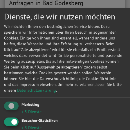
Anfragen in Bad Godesberg
Dienste, die wir nutzen möchten
Werkstattleistungen
|
Zahnriemen / Steuerkette
|
Bremsen
|
Kupplung
|
Inspektion
|
Zylinderkopfdichtung
|
Fahrwerk & Stoßdämpfer
|
Radlager
|
Ölwechsel
|
Wir möchten Ihnen den bestmöglichen Service bieten. Dazu
Auspuff
|
Anhängerkupplung
|
speichern wir Informationen über Ihren Besuch in sogenannten
Werkstattanfragen für
Cookies. Einige von ihnen sind essentiell, während andere uns
|
Vw
|
Opel
|
Audi
|
Ford
|
Renault
|
Bmw
|
Mercedes-benz
|
Peugeot
|
Fiat
|
helfen, diese Webseite und Ihre Erfahrung zu verbessern. Beim
Werkstattanfragen in
Klick auf "Alle akzeptieren" wird für sie ebenfalls ein Profil erstellt
|
Berlin
|
Hamburg
|
München
|
Düsseldorf
|
Dortmund
|
Essen
|
Leipzig
|
welches dazu verwendet wird für Sie personalisierte und passende
Frankfurt am Main
|
Stuttgart
|
Werbung auszuspielen. Bis auf die notwendigen Cookies können
Datum
Autohersteller
Kfz-Modell
Kfz-Typ
Sie beim Klick auf "Ausgewählte akzeptieren" zudem selbst
bestimmen, welche Cookies gesetzt werden sollen. Weiterhin
28.04.2014 16:33:15
Peugeot
407 SW
Basis
können Sie hier die Datenschutzrichtlinie, die Cookie-Richtlinie
und das Impressum einsehen.
Um mehr zu erfahren, lesen Sie bitte
29.01.2014 16:41:02
CHRYSLER
SEBRING Cabriolet
2.0
unsere
Datenschutzerklärung
.
16.09.2013 15:13:44
RENAULT
CLIO III
1.5 dCi (BR1C, 
Marketing
07.08.2013 11:43:30
AUDI
A6
2.5 TDI
↓
5
Dienste
18.01.2013 12:57:17
VW
POLO CLASSIC
1.0
Besucher-Statistiken
07.01.2013 17:19:16
OPEL
ASTRA G CC
1.8 16V
↓
3
Dienste