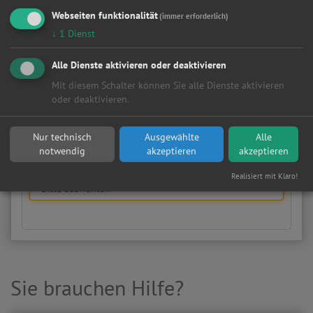
Webseiten funktionalität
(immer erforderlich)
Hier können Sie kostenlos Werkstattangebote einholen!
↓
1
Dienst
Manuell
HSN/TSN
Alle Dienste aktivieren oder deaktivieren
Wählen Sie Hersteller und Modell Ihres Fahrzeugs aus
Mit diesem Schalter können Sie alle Dienste aktivieren
den folgenden Listen aus.
oder deaktivieren.
Fahrzeugtyp:
Nur technisch
Ausgewählte
Alle
notwendig
akzeptieren
akzeptieren
Hersteller:
Realisiert mit Klaro!
Sie brauchen Hilfe?