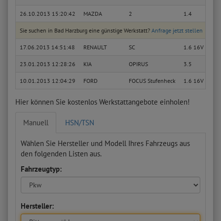
26.10.2013 15:20:42
MAZDA
2
1.4
Sie suchen in Bad Harzburg eine günstige Werkstatt?
Anfrage jetzt stellen
17.06.2013 14:51:48
RENAULT
SC
1.6 16V (JA0B,
23.01.2013 12:28:26
KIA
OPIRUS
3.5
10.01.2013 12:04:29
FORD
FOCUS Stufenheck
1.6 16V
Hier können Sie kostenlos Werkstattangebote einholen!
Manuell
HSN/TSN
Wählen Sie Hersteller und Modell Ihres Fahrzeugs aus
den folgenden Listen aus.
Fahrzeugtyp:
Hersteller: