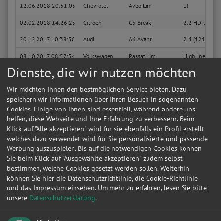
12.06.2018 20:51:05
Chevrolet
Aveo Lim
LT
02.02.2018 14:26:23
Citroen
C5 Break
2.2 HDi Automa
20.12.2017 10:38:50
Audi
A6 Avant
2.4 (121kW)
08.10.2017 08:57:34
Volkswagen
Passat Lim
Highline 4Mot
Dienste, die wir nutzen möchten
12.07.2017 11:53:23
Mercedes-Benz
A
A 180 CDI (16
Wir möchten Ihnen den bestmöglichen Service bieten. Dazu
24.06.2017 14:16:00
Skoda
Octavia Combi
Elegance
speichern wir Informationen über Ihren Besuch in sogenannten
15.06.2017 11:54:41
Opel
Insignia Lim
Cosmo
Cookies. Einige von ihnen sind essentiell, während andere uns
helfen, diese Webseite und Ihre Erfahrung zu verbessern. Beim
05.06.2017 15:55:33
Opel
Insignia Lim
Cosmo
Klick auf "Alle akzeptieren" wird für sie ebenfalls ein Profil erstellt
welches dazu verwendet wird für Sie personalisierte und passende
18.05.2017 23:34:32
Skoda
Fabia
Classic
Werbung auszuspielen. Bis auf die notwendigen Cookies können
11.02.2017 16:31:34
Skoda
Fabia
Classic
Sie beim Klick auf "Ausgewählte akzeptieren" zudem selbst
bestimmen, welche Cookies gesetzt werden sollen. Weiterhin
Sie suchen in Bad Harzburg eine günstige Werkstatt?
Anfrage jetzt stellen
können Sie hier die Datenschutzrichtlinie, die Cookie-Richtlinie
und das Impressum einsehen.
Um mehr zu erfahren, lesen Sie bitte
01.02.2017 16:27:30
Hyundai
Terracan
2.9 CRDi GL
unsere
Datenschutzerklärung
.
04.12.2016 00:01:59
Volkswagen
T4 Bus
Caravelle