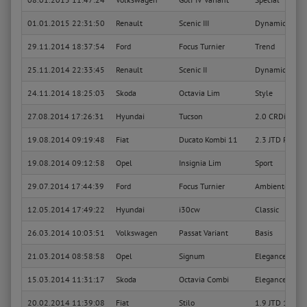
01.01.2015 22:31:50
Renault
Scenic III
Dynamique
29.11.2014 18:37:54
Ford
Focus Turnier
Trend
25.11.2014 22:33:45
Renault
Scenic II
Dynamique Con
24.11.2014 18:25:03
Skoda
Octavia Lim
Style
27.08.2014 17:26:31
Hyundai
Tucson
2.0 CRDi GLS 
19.08.2014 09:19:48
Fiat
Ducato Kombi 11
2.3 JTD Radst
19.08.2014 09:12:58
Opel
Insignia Lim
Sport
29.07.2014 17:44:39
Ford
Focus Turnier
Ambiente
12.05.2014 17:49:22
Hyundai
i30cw
Classic
26.03.2014 10:03:51
Volkswagen
Passat Variant
Basis
21.03.2014 08:58:58
Opel
Signum
Elegance
15.03.2014 11:31:17
Skoda
Octavia Combi
Elegance
20.02.2014 11:39:08
Fiat
Stilo
1.9 JTD 140 Mu