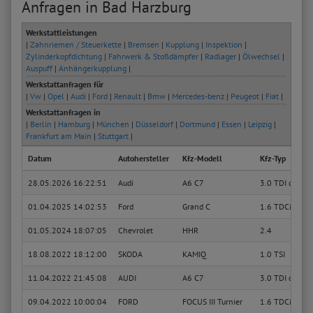
Anfragen in Bad Harzburg
Werkstattleistungen
|
Zahnriemen / Steuerkette
|
Bremsen
|
Kupplung
|
Inspektion
|
Zylinderkopfdichtung
|
Fahrwerk & Stoßdämpfer
|
Radlager
|
Ölwechsel
|
Auspuff
|
Anhängerkupplung
|
Werkstattanfragen für
|
Vw
|
Opel
|
Audi
|
Ford
|
Renault
|
Bmw
|
Mercedes-benz
|
Peugeot
|
Fiat
|
Werkstattanfragen in
|
Berlin
|
Hamburg
|
München
|
Düsseldorf
|
Dortmund
|
Essen
|
Leipzig
|
Frankfurt am Main
|
Stuttgart
|
Datum
Autohersteller
Kfz-Modell
Kfz-Typ
28.05.2026 16:22:51
Audi
A6 C7
3.0 TDI quattr
01.04.2025 14:02:53
Ford
Grand C
1.6 TDCi
01.05.2024 18:07:05
Chevrolet
HHR
2.4
18.08.2022 18:12:00
SKODA
KAMIQ
1.0 TSI
11.04.2022 21:45:08
AUDI
A6 C7
3.0 TDI quattr
09.04.2022 10:00:04
FORD
FOCUS III Turnier
1.6 TDCi