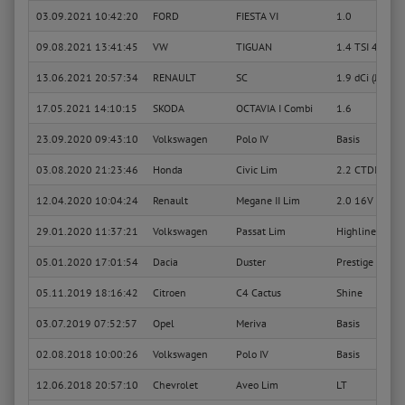
03.09.2021 10:42:20
FORD
FIESTA VI
1.0
09.08.2021 13:41:45
VW
TIGUAN
1.4 TSI 4moti
13.06.2021 20:57:34
RENAULT
SC
1.9 dCi (JM14)
17.05.2021 14:10:15
SKODA
OCTAVIA I Combi
1.6
23.09.2020 09:43:10
Volkswagen
Polo IV
Basis
03.08.2020 21:23:46
Honda
Civic Lim
2.2 CTDI Sport
12.04.2020 10:04:24
Renault
Megane II Lim
2.0 16V RS / R
29.01.2020 11:37:21
Volkswagen
Passat Lim
Highline 4Mot
05.01.2020 17:01:54
Dacia
Duster
Prestige 4x4
05.11.2019 18:16:42
Citroen
C4 Cactus
Shine
03.07.2019 07:52:57
Opel
Meriva
Basis
02.08.2018 10:00:26
Volkswagen
Polo IV
Basis
12.06.2018 20:57:10
Chevrolet
Aveo Lim
LT