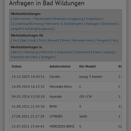
Anfragen in Bad Wildungen
Werkstattleistungen
|
Zahnriemen / Steuerkette
|
Bremsen
|
Kupplung
|
Inspektion
|
Zylinderkopfdichtung
|
Fahrwerk & Stoßdämpfer
|
Radlager
|
Ölwechsel
|
Auspuff
|
Anhängerkupplung
|
Werkstattanfragen für
|
Vw
|
Opel
|
Audi
|
Ford
|
Renault
|
Bmw
|
Mercedes-benz
|
Peugeot
|
Fiat
|
Werkstattanfragen in
|
Berlin
|
Hamburg
|
München
|
Düsseldorf
|
Dortmund
|
Essen
|
Leipzig
|
Frankfurt am Main
|
Stuttgart
|
Datum
Autohersteller
Kfz-Modell
Kfz-Typ
15.12.2025 14:50:51
Citroën
Jumpy 3 Kasten
2.0 Blu
14.09.2024 16:15:32
Mercedes-Benz
C
C 180 C
04.01.2024 15:50:18
Hyundai
i30 I CW
1.4
31.08.2021 21:43:36
BMW
5
520 i
27.08.2021 15:17:28
CITROËN
SAXO
1.0 X
22.07.2021 13:44:41
MERCEDES-BENZ
S
CL 500 