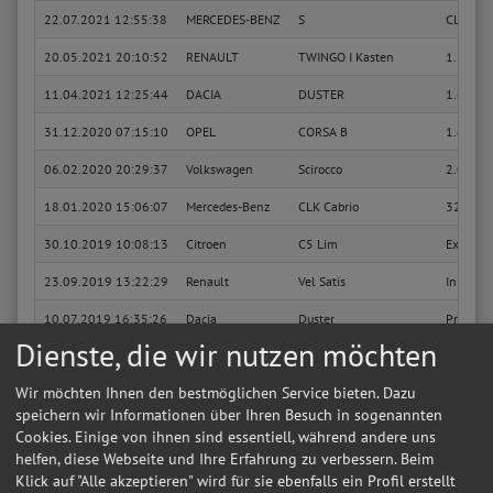
22.07.2021 12:55:38
MERCEDES-BENZ
S
CL 500 
20.05.2021 20:10:52
RENAULT
TWINGO I Kasten
1.2
11.04.2021 12:25:44
DACIA
DUSTER
1.6 16V
31.12.2020 07:15:10
OPEL
CORSA B
1.4 i (F
06.02.2020 20:29:37
Volkswagen
Scirocco
2.0 TSI
18.01.2020 15:06:07
Mercedes-Benz
CLK Cabrio
320 (20
30.10.2019 10:08:13
Citroen
C5 Lim
Exclusiv
23.09.2019 13:22:29
Renault
Vel Satis
Initiale
10.07.2019 16:35:26
Dacia
Duster
Prestige
Dienste, die wir nutzen möchten
22.10.2018 12:34:26
Opel
Insignia A Sports Tourer
Innovat
Wir möchten Ihnen den bestmöglichen Service bieten. Dazu
25.07.2018 17:41:05
Opel
Astra G Caravan
Njoy
speichern wir Informationen über Ihren Besuch in sogenannten
10.06.2018 22:16:07
Volkswagen
Golf IV Lim
Comfort
Cookies. Einige von ihnen sind essentiell, während andere uns
helfen, diese Webseite und Ihre Erfahrung zu verbessern. Beim
23.04.2018 12:06:14
Seat
Alhambra
Style
Klick auf "Alle akzeptieren" wird für sie ebenfalls ein Profil erstellt