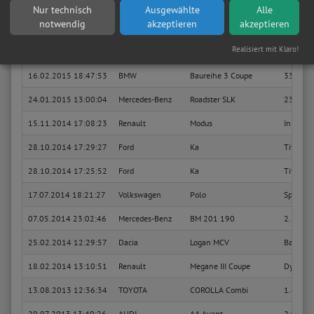
02.05.2016 22:06:44
Mercedes-Benz
A
A 160 C
Nur technisch
Ausgewählte
Alle
notwendig
akzeptieren
akzeptieren
03.12.2015 17:09:49
Subaru
Legacy Lim
2.5
Realisiert mit Klaro!
11.05.2015 18:37:35
Ford
Mondeo Turnier
Ghia
16.02.2015 18:47:53
BMW
Baureihe 3 Coupe
330 Ci
24.01.2015 13:00:04
Mercedes-Benz
Roadster SLK
230 Kom
15.11.2014 17:08:23
Renault
Modus
Initiale
28.10.2014 17:29:27
Ford
Ka
Titaniu
28.10.2014 17:25:52
Ford
Ka
Titaniu
17.07.2014 18:21:27
Volkswagen
Polo
Sportlin
07.05.2014 23:02:46
Mercedes-Benz
BM 201 190
2.3 E 1
25.02.2014 12:29:57
Dacia
Logan MCV
Basis
18.02.2014 13:10:51
Renault
Megane III Coupe
Dynami
13.08.2013 12:36:34
TOYOTA
COROLLA Combi
1.6 VVT-
29.07.2013 13:40:26
AUDI
A4 Avant
2.0 TDI