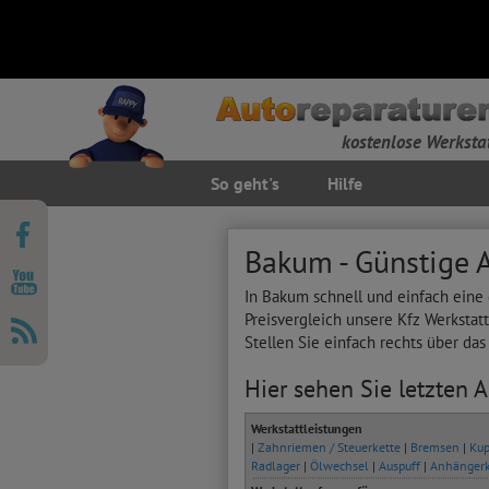
kostenlose Werksta
So geht's
Hilfe
Bakum - Günstige 
In Bakum schnell und einfach eine
Preisvergleich unsere Kfz Werkstat
Stellen Sie einfach rechts über da
Hier sehen Sie letzten 
Werkstattleistungen
|
Zahnriemen / Steuerkette
|
Bremsen
|
Kup
Radlager
|
Ölwechsel
|
Auspuff
|
Anhänger