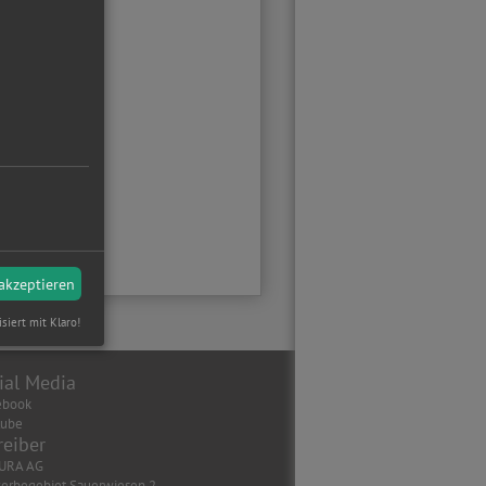
 akzeptieren
isiert mit Klaro!
ial Media
ebook
tube
reiber
URA AG
erbegebiet Sauerwiesen 2