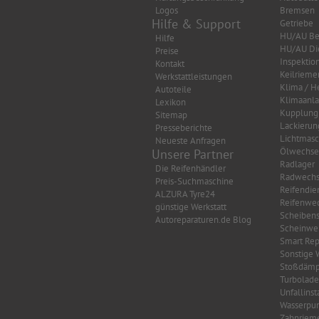
Logos
Bremsen
Hilfe & Support
Getriebe
HU/AU Be
Hilfe
HU/AU Di
Preise
Inspektio
Kontakt
Keilrieme
Werkstattleistungen
Klima / H
Autoteile
Klimaanl
Lexikon
Kupplung
Sitemap
Lackierun
Presseberichte
Lichtmasc
Neueste Anfragen
Ölwechse
Unsere Partner
Radlager
Die Reifenhändler
Radwechs
Preis-Suchmaschine
Reifendie
ALZURA Tyre24
Reifenwec
günstige Werkstatt
Scheibens
Autoreparaturen.de Blog
Scheinwer
Smart Rep
Sonstige 
Stoßdämp
Turbolade
Unfallins
Wasserpu
Zahnriem