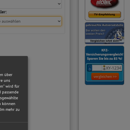
ler:
en über
re uns
en" wird für
nd passende
usgewählte
in können
Um mehr zu