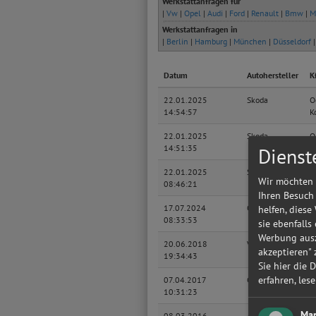
Werkstattanfragen für
|
Vw
|
Opel
|
Audi
|
Ford
|
Renault
|
Bmw
|
M
Werkstattanfragen in
|
Berlin
|
Hamburg
|
München
|
Düsseldorf
Datum
Autohersteller
K
22.01.2025
Skoda
O
14:54:57
K
22.01.2025
Skoda
O
14:51:35
K
Dienst
22.01.2025
Skoda
O
Wir möchten 
08:46:21
K
Ihren Besuch
17.07.2024
Opel
C
helfen, diese
08:33:53
sie ebenfalls
Werbung ausz
20.06.2018
Volkswagen
Po
akzeptieren"
19:34:43
Sie hier die 
erfahren, les
07.04.2017
Citroen
C
10:31:23
Mar
08.03.2016
Audi
A