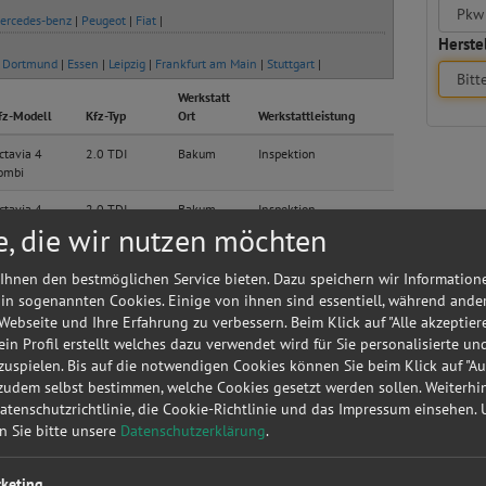
ercedes-benz
|
Peugeot
|
Fiat
|
Herstel
|
Dortmund
|
Essen
|
Leipzig
|
Frankfurt am Main
|
Stuttgart
|
Werkstatt
fz-Modell
Kfz-Typ
Ort
Werkstattleistung
ctavia 4
2.0 TDI
Bakum
Inspektion
ombi
ctavia 4
2.0 TDI
Bakum
Inspektion
ombi
e, die wir nutzen möchten
ctavia 4
2.0 TDI
Bakum
Inspektion
Ihnen den bestmöglichen Service bieten. Dazu speichern wir Information
ombi
 in sogenannten Cookies. Einige von ihnen sind essentiell, während ande
orsa F
1.2 (68)
Bakum
Inspektion
 Webseite und Ihre Erfahrung zu verbessern. Beim Klick auf "Alle akzeptier
 ein Profil erstellt welches dazu verwendet wird für Sie personalisierte u
uspielen. Bis auf die notwendigen Cookies können Sie beim Klick auf "A
lo III Lim
Basis
Bakum
Bremsen
 zudem selbst bestimmen, welche Cookies gesetzt werden sollen. Weiterh
Datenschutzrichtlinie, die Cookie-Richtlinie und das Impressum einsehen.
en Sie bitte unsere
Datenschutzerklärung
.
1
Advance
Bakum
HU/AU Benzin
keting
4 Lim
Ambiente
Bakum
Anhängerkupplung