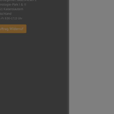
nologie-Park I & II
1 Kaiserslautern
tschland
.-Fr. 8.00-17.15 Uhr
uftrag Widerruf