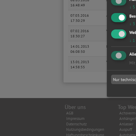
16:48:49
↓
5
07.03.2016
Audi
A
Bes
17:30:29
↓
3
07.02.2016
Volkswagen
T
Web
18:30:27
↓
1
14.01.2013
MITSUBISHI
S
06:08:50
All
13.01.2013
VW
G
Mit
14:58:55
Nur technis
Über uns
Top Wer
AGB
Achsverm
Impressum
Anhänger
Datenschutz
Anlasser
Nutzungsbedingungen
Auspuff
Haftungsbeschränkung
Autobatte