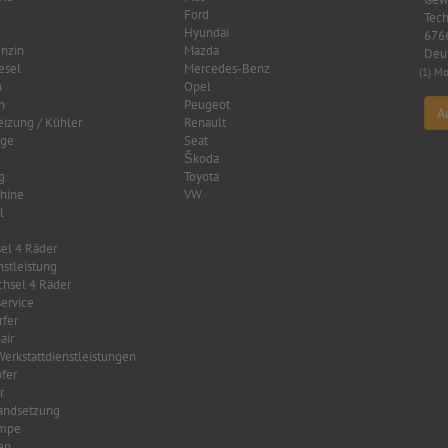
Ford
Tech
Hyundai
6766
nzin
Mazda
Deu
esel
Mercedes-Benz
(1) Mo
n
Opel
n
Peugeot
A
eizung / Kühler
Renault
age
Seat
Škoda
g
Toyota
hine
VW
l
el 4 Räder
nstleistung
hsel 4 Räder
ervice
fer
air
Werkstattdienstleistungen
fer
r
tandsetzung
mpe
en