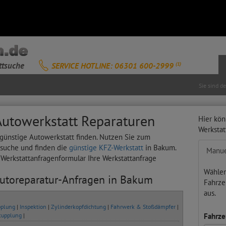
ttsuche
SERVICE HOTLINE: 06301 600-2999
(1)
Sie sind d
Autowerkstatt Reparaturen
Hier kön
Werksta
 günstige Autowerkstatt finden. Nutzen Sie zum
tsuche und finden die
günstige KFZ-Werkstatt
in Bakum.
Manue
s Werkstattanfragenformular Ihre Werkstattanfrage
Wählen
Autoreparatur-Anfragen in Bakum
Fahrze
aus.
plung
|
Inspektion
|
Zylinderkopfdichtung
|
Fahrwerk & Stoßdämpfer
|
kupplung
|
Fahrze