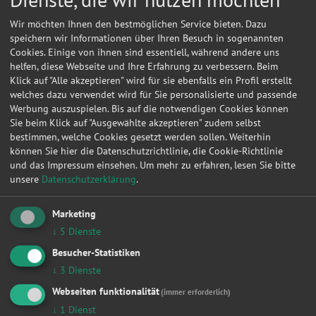
22.06.2018 08:57:23
Volkswagen
Golf VII Sportsvan
Highline BMT/
Wir möchten Ihnen den bestmöglichen Service bieten. Dazu
27.12.2016 17:13:51
Opel
Vectra C Caravan
Edition
speichern wir Informationen über Ihren Besuch in sogenannten
Cookies. Einige von ihnen sind essentiell, während andere uns
27.12.2016 17:05:51
Opel
Vectra C Caravan
Edition
helfen, diese Webseite und Ihre Erfahrung zu verbessern. Beim
Klick auf "Alle akzeptieren" wird für sie ebenfalls ein Profil erstellt
27.12.2016 16:52:35
Opel
Vectra C Caravan
Edition
welches dazu verwendet wird für Sie personalisierte und passende
Werbung auszuspielen. Bis auf die notwendigen Cookies können
17.11.2016 12:04:12
Volvo
V 70 Kombi
2.4 D
Sie beim Klick auf "Ausgewählte akzeptieren" zudem selbst
16.11.2016 06:36:56
Volvo
V 70 Kombi
2.4 D
bestimmen, welche Cookies gesetzt werden sollen. Weiterhin
können Sie hier die Datenschutzrichtlinie, die Cookie-Richtlinie
16.11.2016 06:32:45
Volvo
V 70 Kombi
2.4 D
und das Impressum einsehen.
Um mehr zu erfahren, lesen Sie bitte
unsere
Datenschutzerklärung
.
07.09.2016 12:41:38
Fiat
Grande Punto
1.4 16V Dyn
02.09.2016 11:42:27
Dacia
Dokker
Ambiance
Marketing
15.06.2016 19:17:10
Mercedes-Benz
A
A 180 BlueEff
↓
5
Dienste
Besucher-Statistiken
20.04.2016 10:05:45
Fiat
Grande Punto
1.4 16V Dyn
↓
3
Dienste
06.04.2016 10:42:37
Fiat
Grande Punto
1.4 16V Dyn
Webseiten funktionalität
(immer erforderlich)
06.04.2016 09:07:39
Fiat
Grande Punto
1.4 16V Dyn
↓
1
Dienst