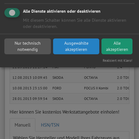
06.04.2016 08:48:40
Fiat
Grande Punto
1.4 16V Dyn
Alle Dienste aktivieren oder deaktivieren
01.11.2014 09:32:57
Fiat
Ulysse
2.2 JTD Basis
Mit diesem Schalter können Sie alle Dienste aktivieren
08.10.2014 12:50:34
Ford
Focus Turnier
Basis
oder deaktivieren.
02.09.2014 16:56:21
Fiat
Fiorino
Basis Kasten
Nur technisch
Ausgewählte
Alle
04.06.2014 14:36:40
Peugeot
307 CC
Epok
notwendig
akzeptieren
akzeptieren
23.09.2013 17:15:34
FORD
GALAXY
1.9 TDI
Realisiert mit Klaro!
21.09.2013 11:27:14
FIAT
PUNTO
1.4
12.08.2013 10:09:45
SKODA
OCTAVIA
2.0 TDI
10.08.2013 23:15:00
FORD
FOCUS II Kombi
2.0 TDCi
28.01.2013 09:59:54
SKODA
OCTAVIA
2.0 TDI
Hier können Sie kostenlos Werkstattangebote einholen!
Manuell
HSN/TSN
Wählen Sie Hersteller und Modell Ihres Fahrzeugs aus