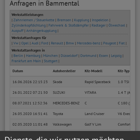
Anfragen in Bammental
Werkstattleistungen
|
Zahnriemen / Steuerkette
|
Bremsen
|
Kupplung
|
Inspektion
|
Zylinderkopfdichtung
|
Fahrwerk & Stoßdämpfer
|
Radlager
|
Ölwechsel
|
Auspuff
|
Anhängerkupplung
|
Werkstattanfragen für
|
Vw
|
Opel
|
Audi
|
Ford
|
Renault
|
Bmw
|
Mercedes-benz
|
Peugeot
|
Fiat
|
Werkstattanfragen in
|
Berlin
|
Hamburg
|
München
|
Düsseldorf
|
Dortmund
|
Essen
|
Leipzig
|
Frankfurt am Main
|
Stuttgart
|
Datum
Autohersteller
Kfz-Modell
Kfz-Typ
16.06.2026 22:15:23
Skoda
Rapid Spaceback
1.0 TSI
26.01.2022 07:21:50
SUZUKI
VITARA
1.4 T (APK 41
08.07.2021 12:52:36
MERCEDES-BENZ
C
C 180 (203.0
26.05.2020 16:51:41
Toyota
Land Cruiser
V6 Executive (
02.05.2020 11:01:48
Volkswagen
Golf V Lim
Comfortline
16.08.2018 11:57:56
Mercedes-Benz
E
220 TE / E 22
Dienste, die wir nutzen möchten