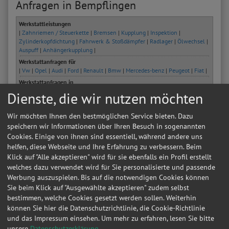
Anfragen in Bempflingen
Werkstattleistungen
|
Zahnriemen / Steuerkette
|
Bremsen
|
Kupplung
|
Inspektion
|
Zylinderkopfdichtung
|
Fahrwerk & Stoßdämpfer
|
Radlager
|
Ölwechsel
|
Auspuff
|
Anhängerkupplung
|
Werkstattanfragen für
|
Vw
|
Opel
|
Audi
|
Ford
|
Renault
|
Bmw
|
Mercedes-benz
|
Peugeot
|
Fiat
|
Werkstattanfragen in
|
Berlin
|
Hamburg
|
München
|
Düsseldorf
|
Dortmund
|
Essen
|
Leipzig
|
Dienste, die wir nutzen möchten
Frankfurt am Main
|
Stuttgart
|
Wir möchten Ihnen den bestmöglichen Service bieten. Dazu
Datum
Autohersteller
Kfz-Modell
Kfz-Typ
speichern wir Informationen über Ihren Besuch in sogenannten
16.12.2024 15:21:40
Renault
Twingo 2
1.2 16V
Cookies. Einige von ihnen sind essentiell, während andere uns
helfen, diese Webseite und Ihre Erfahrung zu verbessern. Beim
24.04.2024 18:42:37
Land Rover
Discovery Sport Van
TD4 4x4
Klick auf "Alle akzeptieren" wird für sie ebenfalls ein Profil erstellt
welches dazu verwendet wird für Sie personalisierte und passende
29.07.2022 18:15:25
VW
TIGUAN
2.0 TFSI 4mot
Werbung auszuspielen. Bis auf die notwendigen Cookies können
12.07.2020 18:36:33
Fiat
Ducato Kasten 33
100 (Rs: 300
Sie beim Klick auf "Ausgewählte akzeptieren" zudem selbst
bestimmen, welche Cookies gesetzt werden sollen. Weiterhin
18.10.2019 17:40:27
Opel
Omega B
Sport Lim.
können Sie hier die Datenschutzrichtlinie, die Cookie-Richtlinie
und das Impressum einsehen.
Um mehr zu erfahren, lesen Sie bitte
18.10.2019 17:07:12
Opel
Omega B
Sport Lim.
unsere
Datenschutzerklärung
.