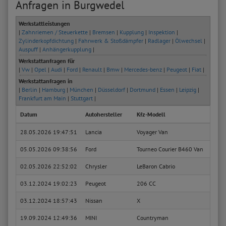
Anfragen in Burgwedel
Werkstattleistungen
|
Zahnriemen / Steuerkette
|
Bremsen
|
Kupplung
|
Inspektion
|
Zylinderkopfdichtung
|
Fahrwerk & Stoßdämpfer
|
Radlager
|
Ölwechsel
|
Auspuff
|
Anhängerkupplung
|
Werkstattanfragen für
|
Vw
|
Opel
|
Audi
|
Ford
|
Renault
|
Bmw
|
Mercedes-benz
|
Peugeot
|
Fiat
|
Werkstattanfragen in
|
Berlin
|
Hamburg
|
München
|
Düsseldorf
|
Dortmund
|
Essen
|
Leipzig
|
Frankfurt am Main
|
Stuttgart
|
Datum
Autohersteller
Kfz-Modell
Kfz-T
28.05.2026 19:47:51
Lancia
Voyager Van
2.8 C
05.05.2026 09:38:56
Ford
Tourneo Courier B460 Van
1.0 E
02.05.2026 22:52:02
Chrysler
LeBaron Cabrio
2.5 i
03.12.2024 19:02:23
Peugeot
206 CC
1.6 
03.12.2024 18:57:43
Nissan
X
1.7 d
19.09.2024 12:49:36
MINI
Countryman
Coope