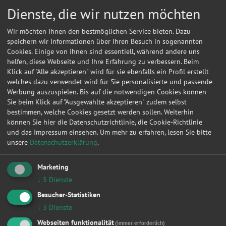
17.12.2019 13:37:38
Peugeot
206 Cabriolet
CC JB
Dienste, die wir nutzen möchten
22.10.2019 21:59:38
Skoda
Roomster
Scout
Wir möchten Ihnen den bestmöglichen Service bieten. Dazu
22.10.2019 21:54:50
Skoda
Roomster
Scout
speichern wir Informationen über Ihren Besuch in sogenannten
Cookies. Einige von ihnen sind essentiell, während andere uns
23.08.2019 05:39:58
Peugeot
206
Filou
helfen, diese Webseite und Ihre Erfahrung zu verbessern. Beim
Klick auf "Alle akzeptieren" wird für sie ebenfalls ein Profil erstellt
04.06.2019 21:14:26
Renault
Laguna Grandtour
1.6 
welches dazu verwendet wird für Sie personalisierte und passende
Werbung auszuspielen. Bis auf die notwendigen Cookies können
27.05.2019 13:27:52
Volkswagen
Polo IV
BlueM
Sie beim Klick auf "Ausgewählte akzeptieren" zudem selbst
23.12.2018 11:19:32
Volkswagen
Touran
Basis
bestimmen, welche Cookies gesetzt werden sollen. Weiterhin
können Sie hier die Datenschutzrichtlinie, die Cookie-Richtlinie
27.11.2018 12:10:42
Volkswagen
Passat Variant
Comfo
und das Impressum einsehen.
Um mehr zu erfahren, lesen Sie bitte
unsere
Datenschutzerklärung
.
18.07.2018 08:41:04
Jaguar
X
2.0 D
20.03.2018 13:16:06
Ford
Mondeo Turnier
Champ
Marketing
Sie suchen in Burgwedel eine günstige Werkstatt?
Anfrage jetzt stellen
↓
5
Dienste
Besucher-Statistiken
17.05.2017 12:29:44
Honda
CR
ES
↓
3
Dienste
09.02.2017 20:11:06
Mitsubishi
Lancer Lim
Insty
Webseiten funktionalität
(immer erforderlich)