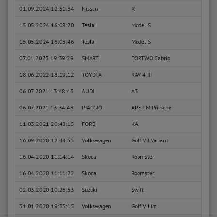
01.09.2024 12:51:34
Nissan
X
1.6 d
15.05.2024 16:08:20
Tesla
Model S
P90D
15.05.2024 16:03:46
Tesla
Model S
P90D
07.01.2023 19:39:29
SMART
FORTWO Cabrio
1.0 (
18.06.2022 18:19:12
TOYOTA
RAV 4 III
2.2 D
06.07.2021 13:48:43
AUDI
A3
2.0 T
06.07.2021 13:34:43
PIAGGIO
APE TM Pritsche
0.2
11.03.2021 20:48:15
FORD
KA
1.2
16.09.2020 12:44:55
Volkswagen
Golf VII Variant
GTD 
16.04.2020 11:14:14
Skoda
Roomster
Prakt
16.04.2020 11:11:22
Skoda
Roomster
Prakt
02.03.2020 10:26:53
Suzuki
Swift
Sport
31.01.2020 19:35:15
Volkswagen
Golf V Lim
Unite