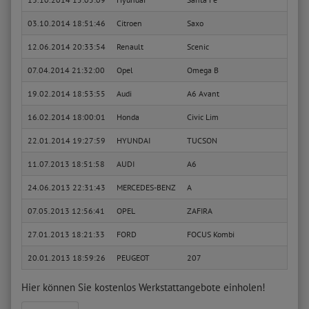
03.10.2014 18:51:46
Citroen
Saxo
1.4 V
12.06.2014 20:33:54
Renault
Scenic
1.6 1
07.04.2014 21:32:00
Opel
Omega B
CD C
19.02.2014 18:53:55
Audi
A6 Avant
2.7 T
16.02.2014 18:00:01
Honda
Civic Lim
1.4 i
22.01.2014 19:27:59
HYUNDAI
TUCSON
2.0
11.07.2013 18:51:58
AUDI
A6
2.8 q
24.06.2013 22:31:43
MERCEDES-BENZ
A
A 170
07.05.2013 12:56:41
OPEL
ZAFIRA
1.8
27.01.2013 18:21:33
FORD
FOCUS Kombi
1.8 T
20.01.2013 18:59:26
PEUGEOT
207
1.4
Hier können Sie kostenlos Werkstattangebote einholen!