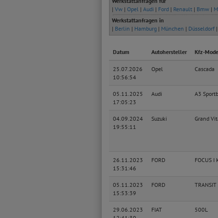
Werkstattanfragen für
|
Vw
|
Opel
|
Audi
|
Ford
|
Renault
|
Bmw
|
M
Werkstattanfragen in
|
Berlin
|
Hamburg
|
München
|
Düsseldorf
Datum
Autohersteller
Kfz-Mode
25.07.2026
Opel
Cascada
10:56:54
05.11.2025
Audi
A3 Sport
17:05:23
04.09.2024
Suzuki
Grand Vit
19:55:11
26.11.2023
FORD
FOCUS I 
15:31:46
05.11.2023
FORD
TRANSIT 
15:53:39
29.06.2023
FIAT
500L
12:41:30