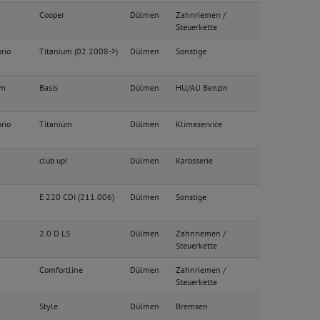
Cooper
Dülmen
Zahnriemen /
Steuerkette
rio
Titanium (02.2008->)
Dülmen
Sonstige
im
Basis
Dülmen
HU/AU Benzin
rio
Titanium
Dülmen
Klimaservice
club up!
Dülmen
Karosserie
E 220 CDI (211.006)
Dülmen
Sonstige
2.0 D LS
Dülmen
Zahnriemen /
Steuerkette
Comfortline
Dülmen
Zahnriemen /
Steuerkette
Style
Dülmen
Bremsen