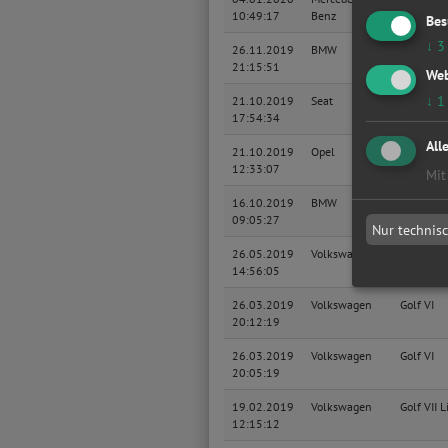
10:49:17
Benz
Bes
↓
3
26.11.2019
BMW
Baureihe
21:15:51
Web
↓
1
21.10.2019
Seat
Altea
17:54:34
All
21.10.2019
Opel
Vectra B 
12:33:07
Mit
16.10.2019
BMW
Baureihe
09:05:27
Touring
Nur technis
26.05.2019
Volkswagen
Polo IV
14:56:05
26.03.2019
Volkswagen
Golf VI
20:12:19
26.03.2019
Volkswagen
Golf VI
20:05:19
19.02.2019
Volkswagen
Golf VII 
12:15:12