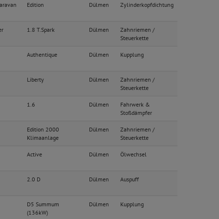
Caravan
Edition
Dülmen
Zylinderkopfdichtung
er
1.8 T.Spark
Dülmen
Zahnriemen /
Steuerkette
Authentique
Dülmen
Kupplung
Liberty
Dülmen
Zahnriemen /
Steuerkette
1.6
Dülmen
Fahrwerk &
Stoßdämpfer
Edition 2000
Dülmen
Zahnriemen /
Klimaanlage
Steuerkette
Active
Dülmen
Ölwechsel
2.0 D
Dülmen
Auspuff
D5 Summum
Dülmen
Kupplung
(136kW)