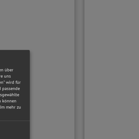
en über
re uns
en" wird für
nd passende
usgewählte
in können
Um mehr zu