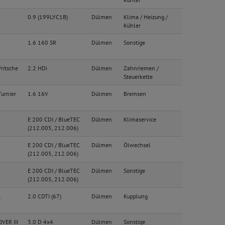
0.9 (199LYC1B)
Dülmen
Klima / Heizung /
Kühler
1.6 160 SR
Dülmen
Sonstige
ritsche
2.2 HDi
Dülmen
Zahnriemen /
Steuerkette
urnier
1.6 16V
Dülmen
Bremsen
E 200 CDI / BlueTEC
Dülmen
Klimaservice
(212.005, 212.006)
E 200 CDI / BlueTEC
Dülmen
Ölwechsel
(212.005, 212.006)
E 200 CDI / BlueTEC
Dülmen
Sonstige
(212.005, 212.006)
A
2.0 CDTI (67)
Dülmen
Kupplung
VER III
3.0 D 4x4
Dülmen
Sonstige