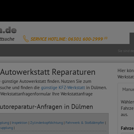
ttsuche
SERVICE HOTLINE: 06301 600-2999
(1)
Sie sind d
 Autowerkstatt Reparaturen
Hier kön
Werksta
e günstige Autowerkstatt finden. Nutzen Sie zum
tsuche und finden die
günstige KFZ-Werkstatt
in Dülmen.
Manue
s Werkstattanfragenformular Ihre Werkstattanfrage
Wählen
Autoreparatur-Anfragen in Dülmen
Fahrze
aus.
plung
|
Inspektion
|
Zylinderkopfdichtung
|
Fahrwerk & Stoßdämpfer
|
kupplung
|
Fahrze