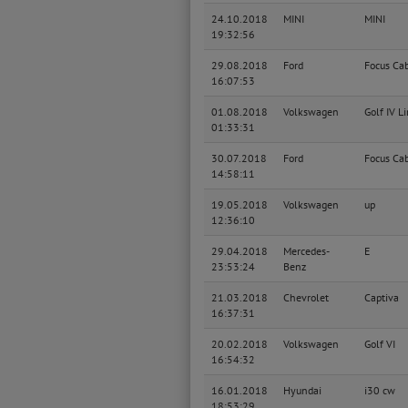
24.10.2018
MINI
MINI
19:32:56
29.08.2018
Ford
Focus Cab
16:07:53
01.08.2018
Volkswagen
Golf IV L
01:33:31
30.07.2018
Ford
Focus Cab
14:58:11
19.05.2018
Volkswagen
up
12:36:10
29.04.2018
Mercedes-
E
23:53:24
Benz
21.03.2018
Chevrolet
Captiva
16:37:31
20.02.2018
Volkswagen
Golf VI
16:54:32
16.01.2018
Hyundai
i30 cw
18:53:29