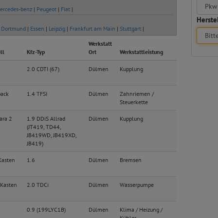
ercedes-benz
|
Peugeot
|
Fiat
|
Herstel
|
Dortmund
|
Essen
|
Leipzig
|
Frankfurt am Main
|
Stuttgart
|
Werkstatt
ll
Kfz-Typ
Ort
Werkstattleistung
2.0 CDTI (67)
Dülmen
Kupplung
back
1.4 TFSI
Dülmen
Zahnriemen /
Steuerkette
ara 2
1.9 DDiS Allrad
Dülmen
Kupplung
(JT419, TD44,
JB419WD, JB419XD,
JB419)
Kasten
1.6
Dülmen
Bremsen
Kasten
2.0 TDCi
Dülmen
Wasserpumpe
0.9 (199LYC1B)
Dülmen
Klima / Heizung /
Kühler