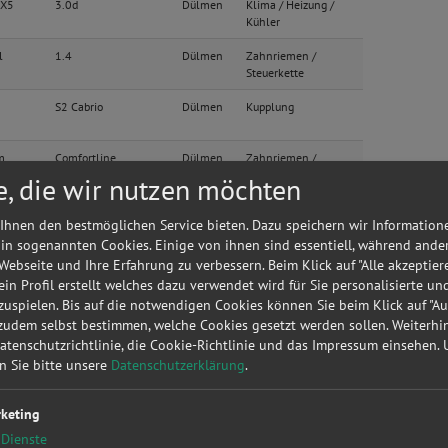
 X5
3.0d
Dülmen
Klima / Heizung /
Kühler
l
1.4
Dülmen
Zahnriemen /
Steuerkette
S2 Cabrio
Dülmen
Kupplung
m
Comfortline
Dülmen
Zahnriemen /
Steuerkette
e, die wir nutzen möchten
C 180 BlueTEC / d
Dülmen
Radwechsel 4 Räder
Ihnen den bestmöglichen Service bieten. Dazu speichern wir Information
(205.036)
 in sogenannten Cookies. Einige von ihnen sind essentiell, während ande
Titanium
Dülmen
Inspektion
 Webseite und Ihre Erfahrung zu verbessern. Beim Klick auf "Alle akzeptier
 ein Profil erstellt welches dazu verwendet wird für Sie personalisierte u
uspielen. Bis auf die notwendigen Cookies können Sie beim Klick auf "A
tatt?
Anfrage jetzt stellen
 zudem selbst bestimmen, welche Cookies gesetzt werden sollen. Weiterh
Datenschutzrichtlinie, die Cookie-Richtlinie und das Impressum einsehen.
 7 Lim
740Ld xDrive
Dülmen
Kupplung
en Sie bitte unsere
Datenschutzerklärung
.
dus
Dynamique
Dülmen
Kupplung
keting
Dienste
190 (201.022/023)
Dülmen
Lackierung