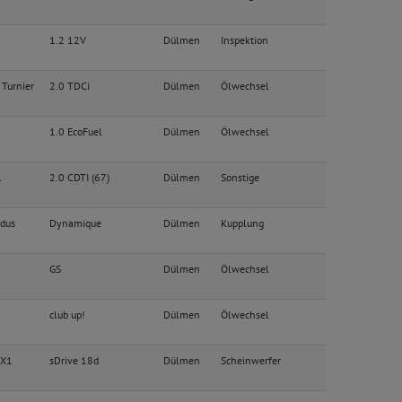
1.2 12V
Dülmen
Inspektion
 Turnier
2.0 TDCi
Dülmen
Ölwechsel
1.0 EcoFuel
Dülmen
Ölwechsel
A
2.0 CDTI (67)
Dülmen
Sonstige
dus
Dynamique
Dülmen
Kupplung
GS
Dülmen
Ölwechsel
club up!
Dülmen
Ölwechsel
 X1
sDrive 18d
Dülmen
Scheinwerfer