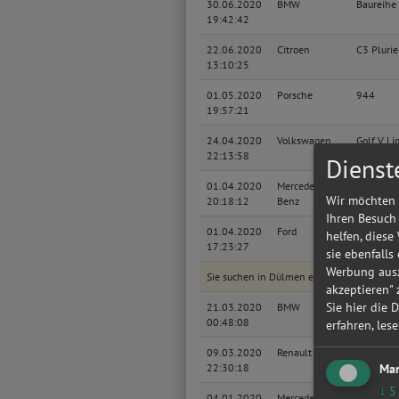
30.06.2020
BMW
Baureihe
19:42:42
22.06.2020
Citroen
C3 Plurie
13:10:25
01.05.2020
Porsche
944
19:57:21
24.04.2020
Volkswagen
Golf V Li
22:13:58
Dienst
01.04.2020
Mercedes-
C
Wir möchten 
20:18:12
Benz
Ihren Besuch
01.04.2020
Ford
Kuga
helfen, diese
17:23:27
sie ebenfalls
Werbung ausz
Sie suchen in Dülmen eine günstige Werks
akzeptieren"
Sie hier die 
21.03.2020
BMW
Baureihe
00:48:08
erfahren, les
09.03.2020
Renault
Grand Mo
Mar
22:30:18
↓
5
04.01.2020
Mercedes-
190