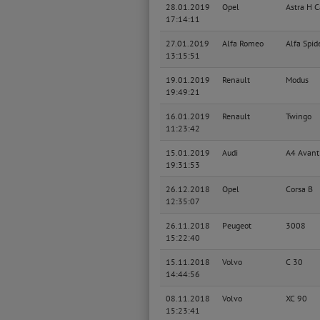
28.01.2019
Opel
Astra H 
17:14:11
27.01.2019
Alfa Romeo
Alfa Spid
13:15:51
19.01.2019
Renault
Modus
19:49:21
16.01.2019
Renault
Twingo
11:23:42
15.01.2019
Audi
A4 Avant
19:31:53
26.12.2018
Opel
Corsa B
12:35:07
26.11.2018
Peugeot
3008
15:22:40
15.11.2018
Volvo
C 30
14:44:56
08.11.2018
Volvo
XC 90
15:23:41