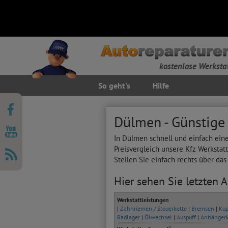
kostenlose Werksta
So geht's
Hilfe
Dülmen - Günstige
In Dülmen schnell und einfach ein
Preisvergleich unsere Kfz Werkstat
Stellen Sie einfach rechts über da
Hier sehen Sie letzten 
Werkstattleistungen
|
Zahnriemen / Steuerkette
|
Bremsen
|
Kup
Radlager
|
Ölwechsel
|
Auspuff
|
Anhänger