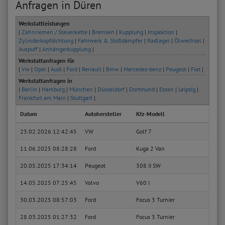
Anfragen in Düren
Werkstattleistungen
|
Zahnriemen / Steuerkette
|
Bremsen
|
Kupplung
|
Inspektion
|
Zylinderkopfdichtung
|
Fahrwerk & Stoßdämpfer
|
Radlager
|
Ölwechsel
|
Auspuff
|
Anhängerkupplung
|
Werkstattanfragen für
|
Vw
|
Opel
|
Audi
|
Ford
|
Renault
|
Bmw
|
Mercedes-benz
|
Peugeot
|
Fiat
|
Werkstattanfragen in
|
Berlin
|
Hamburg
|
München
|
Düsseldorf
|
Dortmund
|
Essen
|
Leipzig
|
Frankfurt am Main
|
Stuttgart
|
Datum
Autohersteller
Kfz-Modell
Kfz-T
23.02.2026 12:42:45
VW
Golf 7
1.2 T
11.06.2025 08:28:28
Ford
Kuga 2 Van
1.5 E
20.05.2025 17:34:14
Peugeot
308 II SW
2.0 G
14.05.2025 07:25:45
Volvo
V60 I
D3/D
30.03.2025 08:57:03
Ford
Focus 3 Turnier
1.0 E
28.03.2025 01:27:32
Ford
Focus 3 Turnier
1.0 E