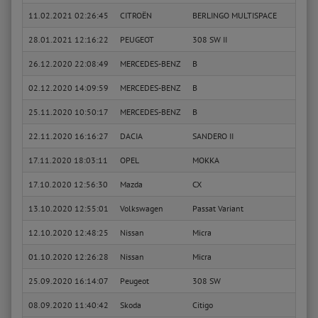
11.02.2021 02:26:45
CITROËN
BERLINGO MULTISPACE
1.6 H
28.01.2021 12:16:22
PEUGEOT
308 SW II
2.0 G
26.12.2020 22:08:49
MERCEDES-BENZ
B
B 200
02.12.2020 14:09:59
MERCEDES-BENZ
B
B 200
25.11.2020 10:50:17
MERCEDES-BENZ
B
B 200
22.11.2020 16:16:27
DACIA
SANDERO II
1.5 d
17.11.2020 18:03:11
OPEL
MOKKA
1.4 4
17.10.2020 12:56:30
Mazda
CX
Cente
13.10.2020 12:55:01
Volkswagen
Passat Variant
Trend
12.10.2020 12:48:25
Nissan
Micra
N-Tec
01.10.2020 12:26:28
Nissan
Micra
N-Tec
25.09.2020 16:14:07
Peugeot
308 SW
GT
08.09.2020 11:40:42
Skoda
Citigo
Activ