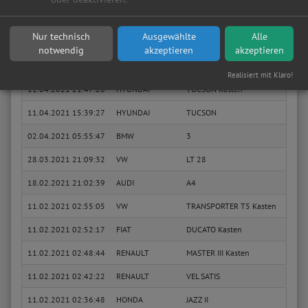
30.04.2021 06:30:34
NISSAN
QASHQAI
1.6 d
Nur technisch
Ausgewählte
Alle
Sie suchen in Düren eine günstige Werkstatt?
Anfrage jetzt stellen
notwendig
akzeptieren
akzeptieren
17.04.2021 11:09:33
CHEVROLET
CAPTIVA
2.4
Realisiert mit Klaro!
11.04.2021 21:47:28
HYUNDAI
TUCSON Kasten
CVVT
11.04.2021 15:39:27
HYUNDAI
TUCSON
2.0 L
02.04.2021 05:55:47
BMW
3
330 i
28.03.2021 21:09:32
VW
LT 28
2.4 D
18.02.2021 21:02:39
AUDI
A4
1.8
11.02.2021 02:55:05
VW
TRANSPORTER T5 Kasten
1.9 T
11.02.2021 02:52:17
FIAT
DUCATO Kasten
160 M
11.02.2021 02:48:44
RENAULT
MASTER III Kasten
2.3 d
11.02.2021 02:42:22
RENAULT
VEL SATIS
3.0 dC
11.02.2021 02:36:48
HONDA
JAZZ II
1.3 i