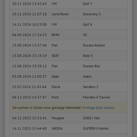
20.11.2024 13:42:43
VW
Golf 7
1.6 T
19.11.2024 11:07:18
Land Rover
Discovery 5
2.0 S
14.11.2024 10:13:00
VW
Golf 6
1.6
06.09.2024 17:24:23
BMW
X5
xDriv
23.08.2024 13:57:46
Fiat
Ducato Kasten
160 M
15.08.2024 23:23:19
SEAT
Ibiza 3
1.4 1
12.08.2024 23:58:12
Fiat
Ducato Bus
160 M
03.08.2024 12:00:37
Opel
Adam
1.0
25.07.2024 21:43:44
Dacia
Sandero 2
TCe 9
06.12.2023 14:27:47
Ford
Mondeo 4 Turnier
2.0
Sie suchen in Düren eine günstige Werkstatt?
Anfrage jetzt stellen
04.12.2023 22:53:41
Peugeot
5008 I Van
HDi (
16.11.2023 15:44:40
SKODA
SUPERB II Kombi
1.8 T