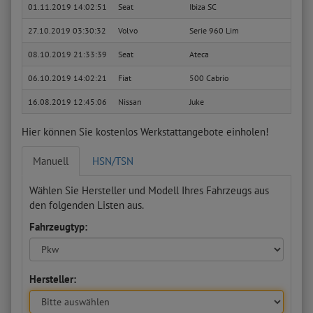
01.11.2019 14:02:51
Seat
Ibiza SC
Stylan
27.10.2019 03:30:32
Volvo
Serie 960 Lim
2.5 2
08.10.2019 21:33:39
Seat
Ateca
Xcell
06.10.2019 14:02:21
Fiat
500 Cabrio
Loung
16.08.2019 12:45:06
Nissan
Juke
N-Con
Hier können Sie kostenlos Werkstattangebote einholen!
Manuell
HSN/TSN
Wählen Sie Hersteller und Modell Ihres Fahrzeugs aus
den folgenden Listen aus.
Fahrzeugtyp:
Hersteller: