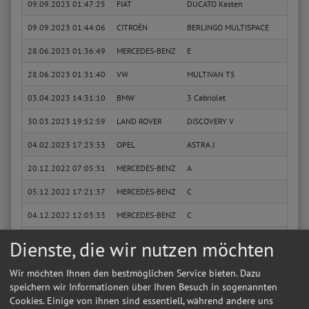
09.09.2023 01:47:25
FIAT
DUCATO Kasten
160 M
09.09.2023 01:44:06
CITROËN
BERLINGO MULTISPACE
1.6 H
28.06.2023 01:36:49
MERCEDES-BENZ
E
E 270
28.06.2023 01:31:40
VW
MULTIVAN T5
2.5 T
03.04.2023 14:31:10
BMW
3 Cabriolet
325 i
30.03.2023 19:52:59
LAND ROVER
DISCOVERY V
2.0 S
04.02.2023 17:23:33
OPEL
ASTRA J
1.7 C
20.12.2022 07:05:31
MERCEDES-BENZ
A
A 140
05.12.2022 17:21:37
MERCEDES-BENZ
C
C 180
04.12.2022 12:03:33
MERCEDES-BENZ
C
C 180
29.09.2022 19:37:05
MERCEDES-BENZ
E
E 350
Dienste, die wir nutzen möchten
07.09.2022 12:16:07
RENAULT
MEGANE III Grandtour
1.6 1
Wir möchten Ihnen den bestmöglichen Service bieten. Dazu
27.08.2022 16:08:06
AUDI
Q5
2.0 T
speichern wir Informationen über Ihren Besuch in sogenannten
Cookies. Einige von ihnen sind essentiell, während andere uns
26.08.2022 09:52:16
AUDI
Q5 Van
2.0 T