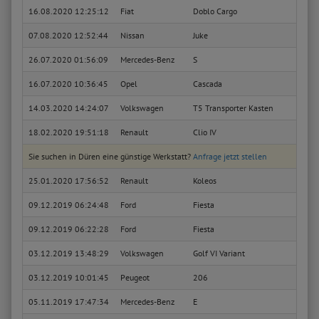
16.08.2020 12:25:12
Fiat
Doblo Cargo
1.9 J
07.08.2020 12:52:44
Nissan
Juke
N-Con
26.07.2020 01:56:09
Mercedes-Benz
S
SEC 
16.07.2020 10:36:45
Opel
Cascada
Innov
14.03.2020 14:24:07
Volkswagen
T5 Transporter Kasten
Kaste
18.02.2020 19:51:18
Renault
Clio IV
Limit
Sie suchen in Düren eine günstige Werkstatt?
Anfrage jetzt stellen
25.01.2020 17:56:52
Renault
Koleos
Dyna
09.12.2019 06:24:48
Ford
Fiesta
Ambi
09.12.2019 06:22:28
Ford
Fiesta
Ambi
03.12.2019 13:48:29
Volkswagen
Golf VI Variant
Trend
03.12.2019 10:01:45
Peugeot
206
Style
05.11.2019 17:47:34
Mercedes-Benz
E
E 220