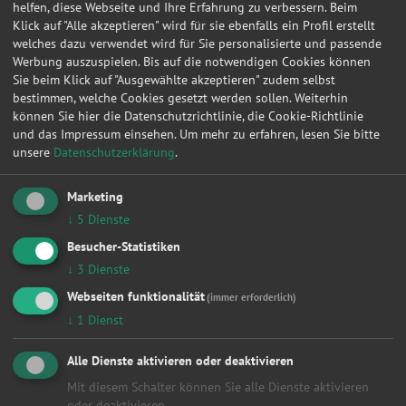
helfen, diese Webseite und Ihre Erfahrung zu verbessern. Beim
Klick auf "Alle akzeptieren" wird für sie ebenfalls ein Profil erstellt
01.08.2022 12:59:31
HYUNDAI
i30 Kombi
1.4
welches dazu verwendet wird für Sie personalisierte und passende
Werbung auszuspielen. Bis auf die notwendigen Cookies können
06.04.2022 10:14:43
CITROËN
JUMPER Bus
2.2 H
Sie beim Klick auf "Ausgewählte akzeptieren" zudem selbst
18.02.2022 15:22:37
VW
GOLF III
1.8
bestimmen, welche Cookies gesetzt werden sollen. Weiterhin
können Sie hier die Datenschutzrichtlinie, die Cookie-Richtlinie
10.02.2022 21:00:58
SEAT
LEON ST
2.0 T
und das Impressum einsehen.
Um mehr zu erfahren, lesen Sie bitte
unsere
Datenschutzerklärung
.
04.01.2022 11:13:42
BMW
3 Touring
318 i
03.12.2021 07:12:58
CHRYSLER
CROSSFIRE
3.2
Marketing
02.12.2021 19:21:16
FORD
KUGA II
1.5 E
↓
5
Dienste
Besucher-Statistiken
23.09.2021 15:00:32
BMW
5
528 i
↓
3
Dienste
03.07.2021 13:09:20
VOLVO
XC60 I SUV
D5 A
Webseiten funktionalität
(immer erforderlich)
14.06.2021 08:56:50
VW
POLO
1.2
↓
1
Dienst
09.06.2021 13:20:22
JAGUAR
XK 8 Convertible
4.0
Alle Dienste aktivieren oder deaktivieren
17.05.2021 17:17:56
CHEVROLET
MATIZ
1.0
Mit diesem Schalter können Sie alle Dienste aktivieren
30.04.2021 09:43:05
MITSUBISHI
SPACE STAR Schr
1.2 (
oder deaktivieren.