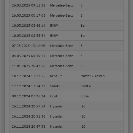
26.03.2025 09:11:38
Mercedes-Benz
B
B 200
26.03.2025 00:17:08
Mercedes-Benz
B
B 200
10.03.2025 08:46:14
BMW
1er
118d
10.03.2025 08:35:54
BMW
1er
118d
07.03.2025 13:12:49
Mercedes-Benz
B
B 200
04.03.2025 08:39:15
Mercedes-Benz
B
B 200
11.01.2025 20:47:56
Mercedes-Benz
B
B 200
18.12.2024 13:12:55
Renault
Master 2 Kasten
2.5 d
12.12.2024 17:34:23
Suzuki
Swift 6
1.2 V
09.12.2024 07:26:24
Opel
Corsa F
1.2 (6
26.11.2024 20:57:14
Hyundai
i10 I
1.1
26.11.2024 20:51:36
Hyundai
i10 I
1.1
26.11.2024 20:47:58
Hyundai
i10 I
1.0