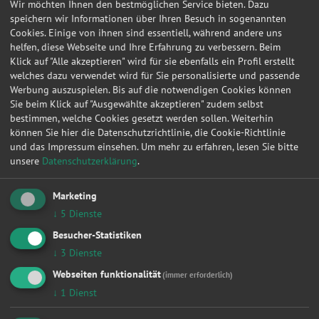
Anfragen in Dahnsdorf
Wir möchten Ihnen den bestmöglichen Service bieten. Dazu
speichern wir Informationen über Ihren Besuch in sogenannten
Cookies. Einige von ihnen sind essentiell, während andere uns
Werkstattleistungen
|
Zahnriemen / Steuerkette
|
Bremsen
|
Kupplung
|
Inspektion
|
helfen, diese Webseite und Ihre Erfahrung zu verbessern. Beim
Zylinderkopfdichtung
|
Fahrwerk & Stoßdämpfer
|
Radlager
|
Ölwechsel
|
Klick auf "Alle akzeptieren" wird für sie ebenfalls ein Profil erstellt
Auspuff
|
Anhängerkupplung
|
welches dazu verwendet wird für Sie personalisierte und passende
Werkstattanfragen für
Werbung auszuspielen. Bis auf die notwendigen Cookies können
|
Vw
|
Opel
|
Audi
|
Ford
|
Renault
|
Bmw
|
Mercedes-benz
|
Peugeot
|
Fiat
|
Sie beim Klick auf "Ausgewählte akzeptieren" zudem selbst
Werkstattanfragen in
bestimmen, welche Cookies gesetzt werden sollen. Weiterhin
|
Berlin
|
Hamburg
|
München
|
Düsseldorf
|
Dortmund
|
Essen
|
Leipzig
|
können Sie hier die Datenschutzrichtlinie, die Cookie-Richtlinie
Frankfurt am Main
|
Stuttgart
|
und das Impressum einsehen.
Um mehr zu erfahren, lesen Sie bitte
unsere
Datenschutzerklärung
.
Datum
Autohersteller
Kfz-Modell
Kfz-Typ
Werkst
20.01.2013 20:22:09
FIAT
DUCATO Pritsche
2.3 JTD
Dahns
Marketing
↓
5
Dienste
Hier können Sie kostenlos Werkstattangebote einholen!
Besucher-Statistiken
Manuell
HSN/TSN
↓
3
Dienste
Webseiten funktionalität
(immer erforderlich)
Wählen Sie Hersteller und Modell Ihres Fahrzeugs aus
den folgenden Listen aus.
↓
1
Dienst
Fahrzeugtyp: