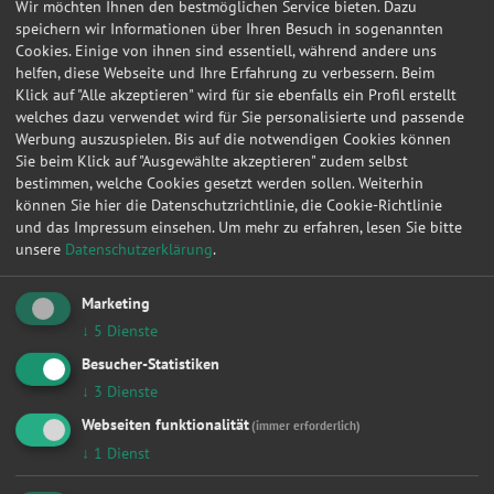
Anfragen in Delitsch
Wir möchten Ihnen den bestmöglichen Service bieten. Dazu
speichern wir Informationen über Ihren Besuch in sogenannten
Cookies. Einige von ihnen sind essentiell, während andere uns
Werkstattleistungen
|
Zahnriemen / Steuerkette
|
Bremsen
|
Kupplung
|
Inspektion
|
helfen, diese Webseite und Ihre Erfahrung zu verbessern. Beim
Zylinderkopfdichtung
|
Fahrwerk & Stoßdämpfer
|
Radlager
|
Ölwechsel
|
Klick auf "Alle akzeptieren" wird für sie ebenfalls ein Profil erstellt
Auspuff
|
Anhängerkupplung
|
welches dazu verwendet wird für Sie personalisierte und passende
Werkstattanfragen für
Werbung auszuspielen. Bis auf die notwendigen Cookies können
|
Vw
|
Opel
|
Audi
|
Ford
|
Renault
|
Bmw
|
Mercedes-benz
|
Peugeot
|
Fiat
|
Sie beim Klick auf "Ausgewählte akzeptieren" zudem selbst
Werkstattanfragen in
bestimmen, welche Cookies gesetzt werden sollen. Weiterhin
|
Berlin
|
Hamburg
|
München
|
Düsseldorf
|
Dortmund
|
Essen
|
Leipzig
|
können Sie hier die Datenschutzrichtlinie, die Cookie-Richtlinie
Frankfurt am Main
|
Stuttgart
|
und das Impressum einsehen.
Um mehr zu erfahren, lesen Sie bitte
unsere
Datenschutzerklärung
.
Datum
Autohersteller
Kfz-Modell
Kfz-Typ
Werkstatt Or
09.01.2013 12:34:40
VW
GOLF III
1.8
Delitsch
Marketing
↓
5
Dienste
Hier können Sie kostenlos Werkstattangebote einholen!
Besucher-Statistiken
Manuell
HSN/TSN
↓
3
Dienste
Webseiten funktionalität
(immer erforderlich)
Wählen Sie Hersteller und Modell Ihres Fahrzeugs aus
den folgenden Listen aus.
↓
1
Dienst
Fahrzeugtyp: