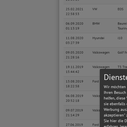
25.02.2021
VW
EOS
22:58:53
06.09.2020
BMW
Baurei
01:13:19
Tourin
11.08.2020
Hyundai
i10
03:27:39
09.05.2020
Volkswagen
Golf I
21:28:16
19.11.2019
Volkswagen
T5 Tra
15:44:42
Kaste
Dienst
13.08.2019
Ford
Monde
18:22:58
Wir möchten 
Ihren Besuch
06.08.2019
Volkswagen
Toura
helfen, diese
20:52:18
sie ebenfalls
Werbung ausz
09.07.2019
Volkswagen
Passat
akzeptieren"
21:14:29
Sie hier die 
27.06.2019
Ford
Monde
erfahren, les