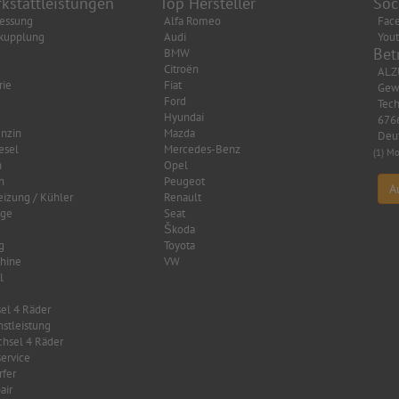
kstattleistungen
Top Hersteller
Soc
essung
Alfa Romeo
Fac
kupplung
Audi
You
Bet
BMW
Citroën
ALZ
rie
Fiat
Gew
Ford
Tech
Hyundai
6766
nzin
Mazda
Deu
esel
Mercedes-Benz
(1) Mo
n
Opel
n
Peugeot
A
eizung / Kühler
Renault
age
Seat
Škoda
g
Toyota
hine
VW
l
el 4 Räder
nstleistung
hsel 4 Räder
ervice
fer
air