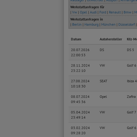
Werkstattanfragen für
|
Vw
|
Opel
|
Audi
|
Ford
|
Renault
|
Bmw
|
M
Werkstattanfragen in
|
Berlin
|
Hamburg
|
München
|
Düsseldorf
Datum
Autohersteller
Kfz-M
20.07.2026
DS
DS 5
22:00:53
28.11.2024
VW
Golf 6
23:22:10
27.08.2024
SEAT
Ibiza 4
10:18:30
08.07.2024
Opel
Zafira
09:45:36
05.04.2024
VW
Golf 7
23:49:14
03.02.2024
VW
Golf 6
09:28:20