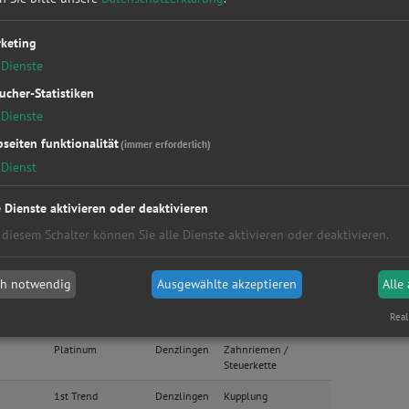
 B
Edition
Denzlingen
Bremsen
keting
Dienste
Turnier
Trend
Denzlingen
Auspuff
ucher-Statistiken
Dienste
he 6
630i
Denzlingen
Sonstige
seiten funktionalität
(immer erforderlich)
Dienst
Titanium
Denzlingen
Bremsen
e Dienste aktivieren oder deaktivieren
Cooper S
Denzlingen
Kupplung
 diesem Schalter können Sie alle Dienste aktivieren oder deaktivieren.
erkstatt?
Anfrage jetzt stellen
ch notwendig
Ausgewählte akzeptieren
Alle
er
Gold
Denzlingen
Zahnriemen /
Real
Steuerkette
Platinum
Denzlingen
Zahnriemen /
Steuerkette
1st Trend
Denzlingen
Kupplung