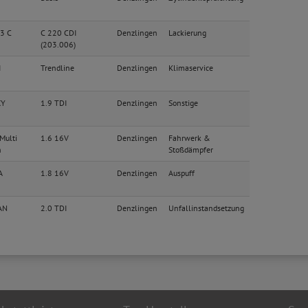
3 C
C 220 CDI
Denzlingen
Lackierung
(203.006)
I
Trendline
Denzlingen
Klimaservice
XY
1.9 TDI
Denzlingen
Sonstige
Multi
1.6 16V
Denzlingen
Fahrwerk &
n
Stoßdämpfer
A
1.8 16V
Denzlingen
Auspuff
AN
2.0 TDI
Denzlingen
Unfallinstandsetzung