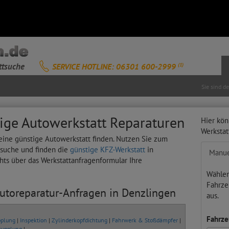
ttsuche
SERVICE HOTLINE: 06301 600-2999
(1)
Sie sind d
ige Autowerkstatt Reparaturen
Hier kön
Werksta
eine günstige Autowerkstatt finden. Nutzen Sie zum
tsuche und finden die
günstige KFZ-Werkstatt
in
Manue
chts über das Werkstattanfragenformular Ihre
Wählen
Fahrze
Autoreparatur-Anfragen in Denzlingen
aus.
Fahrze
plung
|
Inspektion
|
Zylinderkopfdichtung
|
Fahrwerk & Stoßdämpfer
|
kupplung
|