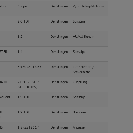
abrio
Cooper
Denzlingen
Zylinderkopfdichtung
2.0 TDI
Denzlingen
Sonstige
1.2
Denzlingen
HU/AU Benzin
STER
1.4
Denzlingen
Sonstige
E 320 (211.065)
Denzlingen
Zahnriemen /
Steuerkette
 III
2.0 16V (BT05,
Denzlingen
Kupplung
BT0F, BT0W)
Variant
1.9 TDI
Denzlingen
Sonstige
II
1.9 TDI
Denzlingen
Bremsen
t
IS
1.8 (ZZT251_)
Denzlingen
Anlasser