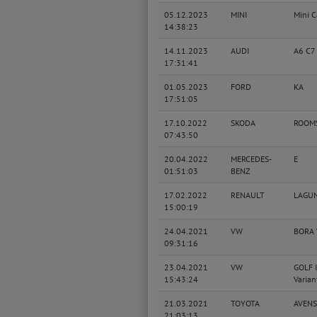
05.12.2023
MINI
Mini C
14:38:23
14.11.2023
AUDI
A6 C7
17:31:41
01.05.2023
FORD
KA
17:51:05
17.10.2022
SKODA
ROOM
07:43:50
20.04.2022
MERCEDES-
E
01:51:03
BENZ
17.02.2022
RENAULT
LAGUNA
15:00:19
24.04.2021
VW
BORA 
09:31:16
23.04.2021
VW
GOLF I
15:43:24
Varian
21.03.2021
TOYOTA
AVENS
21:03:13