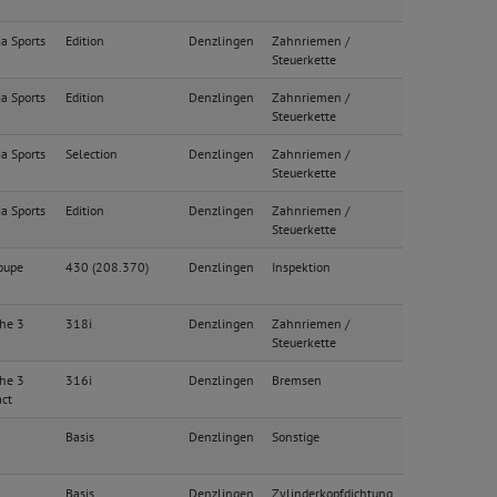
ia Sports
Edition
Denzlingen
Zahnriemen /
Steuerkette
ia Sports
Edition
Denzlingen
Zahnriemen /
Steuerkette
ia Sports
Selection
Denzlingen
Zahnriemen /
Steuerkette
ia Sports
Edition
Denzlingen
Zahnriemen /
Steuerkette
oupe
430 (208.370)
Denzlingen
Inspektion
he 3
318i
Denzlingen
Zahnriemen /
Steuerkette
he 3
316i
Denzlingen
Bremsen
ct
Basis
Denzlingen
Sonstige
Basis
Denzlingen
Zylinderkopfdichtung