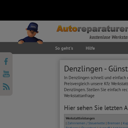
kostenlose Werksta
So geht's
Hilfe
Denzlingen - Günst
In Denzlingen schnell und einfach 
Preisvergleich unsere Kfz Werkstat
Denzlingen. Stellen Sie einfach re
Werkstattanfrage
Hier sehen Sie letzten 
Werkstattleistungen
|
Zahnriemen / Steuerkette
|
Bremsen
|
Kup
Radlager
|
Ölwechsel
|
Auspuff
|
Anhänger