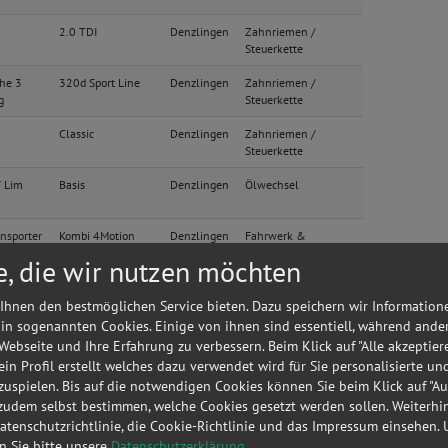
2.0 TDI
Denzlingen
Zahnriemen /
Steuerkette
he 3
320d Sport Line
Denzlingen
Zahnriemen /
g
Steuerkette
Classic
Denzlingen
Zahnriemen /
Steuerkette
V Lim
Basis
Denzlingen
Ölwechsel
nsporter
Kombi 4Motion
Denzlingen
Fahrwerk &
n
Stoßdämpfer
e, die wir nutzen möchten
o Lim
Ambiente
Denzlingen
Radlager
Ihnen den bestmöglichen Service bieten. Dazu speichern wir Information
 in sogenannten Cookies. Einige von ihnen sind essentiell, während ande
n
Highline
Denzlingen
Klima / Heizung /
 Webseite und Ihre Erfahrung zu verbessern. Beim Klick auf "Alle akzeptier
Kühler
 ein Profil erstellt welches dazu verwendet wird für Sie personalisierte u
uspielen. Bis auf die notwendigen Cookies können Sie beim Klick auf "A
 Variant
Comfortline
Denzlingen
Zylinderkopfdichtung
 zudem selbst bestimmen, welche Cookies gesetzt werden sollen. Weiterh
Datenschutzrichtlinie, die Cookie-Richtlinie und das Impressum einsehen.
o Lim
Ghia
Denzlingen
Inspektion
en Sie bitte unsere
Datenschutzerklärung
.