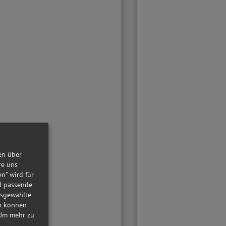
en über
re uns
en" wird für
nd passende
usgewählte
in können
Um mehr zu