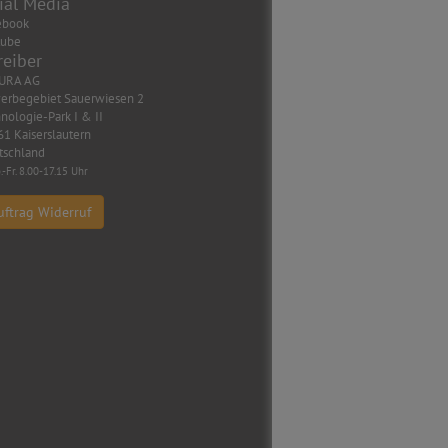
ial Media
ebook
tube
reiber
URA AG
erbegebiet Sauerwiesen 2
nologie-Park I & II
1 Kaiserslautern
tschland
.-Fr. 8.00-17.15 Uhr
uftrag Widerruf