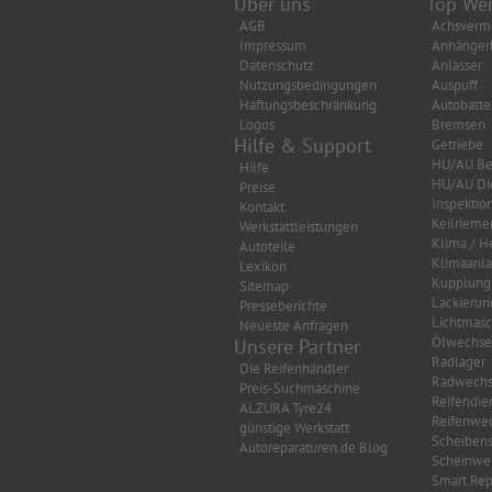
Über uns
Top Wer
AGB
Achsverm
Impressum
Anhänger
Datenschutz
Anlasser
Nutzungsbedingungen
Auspuff
Haftungsbeschränkung
Autobatte
Logos
Bremsen
Hilfe & Support
Getriebe
HU/AU Be
Hilfe
HU/AU Di
Preise
Inspektio
Kontakt
Keilrieme
Werkstattleistungen
Klima / H
Autoteile
Klimaanl
Lexikon
Kupplung
Sitemap
Lackierun
Presseberichte
Lichtmasc
Neueste Anfragen
Ölwechse
Unsere Partner
Radlager
Die Reifenhändler
Radwechs
Preis-Suchmaschine
Reifendie
ALZURA Tyre24
Reifenwec
günstige Werkstatt
Scheibens
Autoreparaturen.de Blog
Scheinwer
Smart Rep