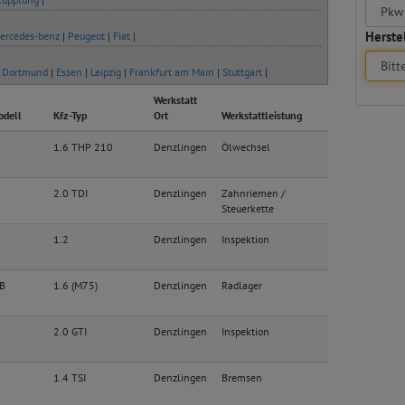
Herstel
ercedes-benz
|
Peugeot
|
Fiat
|
|
Dortmund
|
Essen
|
Leipzig
|
Frankfurt am Main
|
Stuttgart
|
Werkstatt
odell
Kfz-Typ
Ort
Werkstattleistung
1.6 THP 210
Denzlingen
Ölwechsel
2.0 TDI
Denzlingen
Zahnriemen /
Steuerkette
1.2
Denzlingen
Inspektion
 B
1.6 (M75)
Denzlingen
Radlager
2.0 GTI
Denzlingen
Inspektion
1.4 TSI
Denzlingen
Bremsen