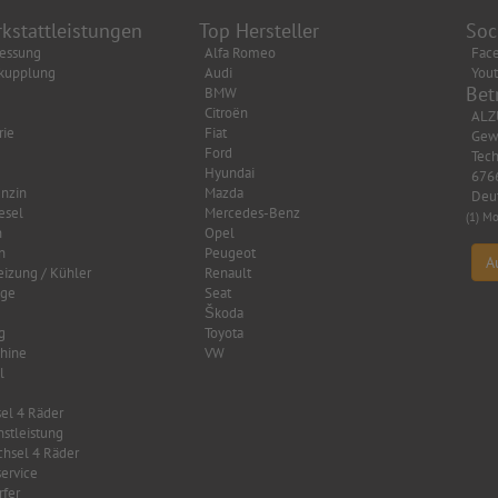
kstattleistungen
Top Hersteller
Soc
essung
Alfa Romeo
Fac
kupplung
Audi
You
Bet
BMW
Citroën
ALZ
rie
Fiat
Gew
Ford
Tech
Hyundai
6766
nzin
Mazda
Deu
esel
Mercedes-Benz
(1) Mo
n
Opel
n
Peugeot
A
eizung / Kühler
Renault
age
Seat
Škoda
g
Toyota
hine
VW
l
el 4 Räder
nstleistung
hsel 4 Räder
ervice
fer