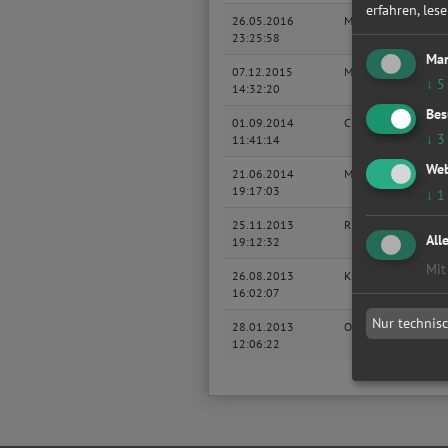
erfahren, les
26.05.2016
Mazda
M
23:25:58
Mar
07.12.2015
Mazda
M
↓
5
14:32:20
Bes
01.09.2014
Citroen
Xs
↓
3
11:41:14
Web
21.06.2014
Mazda
M
19:17:03
↓
1
25.11.2013
RENAULT
ME
All
19:12:32
Mit
26.08.2013
KIA
SO
16:02:07
Nur technis
28.01.2013
OPEL
VE
12:06:22
Ca