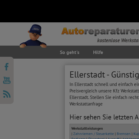
kostenlose Werksta
So geht's
Hilfe
Ellerstadt - Günst
In Ellerstadt schnell und einfach 
Preisvergleich unsere Kfz Werkstat
Ellerstadt. Stellen Sie einfach rec
Werkstattanfrage
Hier sehen Sie letzten A
Werkstattleistungen
|
Zahnriemen / Steuerkette
|
Bremsen
|
Kup
Radlager
|
Ölwechsel
|
Auspuff
|
Anhänger