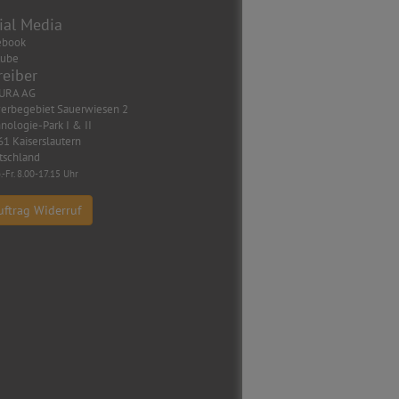
ial Media
ebook
tube
reiber
URA AG
erbegebiet Sauerwiesen 2
nologie-Park I & II
1 Kaiserslautern
tschland
.-Fr. 8.00-17.15 Uhr
uftrag Widerruf