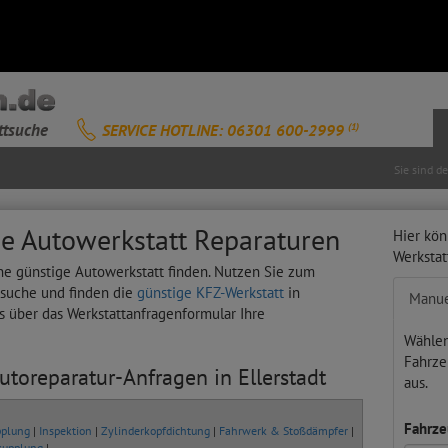
ttsuche
SERVICE HOTLINE: 06301 600-2999
(1)
Sie sind d
ige Autowerkstatt Reparaturen
Hier kön
Werksta
eine günstige Autowerkstatt finden. Nutzen Sie zum
tsuche und finden die
günstige KFZ-Werkstatt
in
Manue
hts über das Werkstattanfragenformular Ihre
Wählen
Fahrze
utoreparatur-Anfragen in Ellerstadt
aus.
Fahrze
plung
|
Inspektion
|
Zylinderkopfdichtung
|
Fahrwerk & Stoßdämpfer
|
kupplung
|