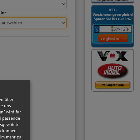
ler:
en über
re uns
en" wird für
nd passende
usgewählte
in können
Um mehr zu