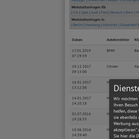
Werkstattanfragen für
|
Vw
|
Opel
|
Audi
|
Ford
|
Renault
|
Bmw
|
M
Werkstattanfragen in
|
Berlin
|
Hamburg
|
München
|
Düsseldorf
Datum
Autohersteller
Kf
17.01.2019
BMW
Ba
07:29:59
19.12.2017
Citroen
Xs
09:15:00
16.01.2017
Mazda
M
Dienst
13:12:08
14.01.2017
Mazda
M
Wir möchten 
14:20:18
Ihren Besuch
helfen, diese
02.07.2016
Mazda
M
sie ebenfalls
19:26:55
Werbung ausz
akzeptieren"
18.06.2016
Mazda
M
14:39:40
Sie hier die 