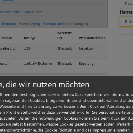
Herstel
ercedes-benz
|
Peugeot
|
Fiat
|
|
Dortmund
|
Essen
|
Leipzig
|
Frankfurt am Main
|
Stuttgart
|
Werkstatt
z-Modell
Kfz-Typ
Ort
Werkstattleistung
ureihe 1 Lim
125i
Ellerstadt
Inspektion
ara Lim
1.6i 16V Exclusive
Ellerstadt
Kupplung
X
1.6 i Roadster
Ellerstadt
Kupplung
e, die wir nutzen möchten
X
1.6 i Roadster
Ellerstadt
Kupplung
Ihnen den bestmöglichen Service bieten. Dazu speichern wir Information
 in sogenannten Cookies. Einige von ihnen sind essentiell, während ande
 Webseite und Ihre Erfahrung zu verbessern. Beim Klick auf "Alle akzeptier
X
1.6 i Roadster
Ellerstadt
Lackierung
 ein Profil erstellt welches dazu verwendet wird für Sie personalisierte u
uspielen. Bis auf die notwendigen Cookies können Sie beim Klick auf "A
 zudem selbst bestimmen, welche Cookies gesetzt werden sollen. Weiterh
X
1.6 i Roadster
Ellerstadt
Bremsen
Datenschutzrichtlinie, die Cookie-Richtlinie und das Impressum einsehen.