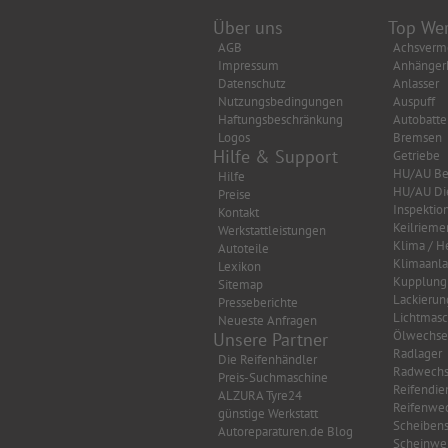
Über uns
Top Wer
AGB
Achsverm
Impressum
Anhänger
Datenschutz
Anlasser
Nutzungsbedingungen
Auspuff
Haftungsbeschränkung
Autobatte
Logos
Bremsen
Hilfe & Support
Getriebe
HU/AU Be
Hilfe
HU/AU Di
Preise
Inspektio
Kontakt
Keilrieme
Werkstattleistungen
Klima / H
Autoteile
Klimaanl
Lexikon
Kupplung
Sitemap
Lackierun
Presseberichte
Lichtmasc
Neueste Anfragen
Ölwechse
Unsere Partner
Radlager
Die Reifenhändler
Radwechs
Preis-Suchmaschine
Reifendie
ALZURA Tyre24
Reifenwec
günstige Werkstatt
Scheibens
Autoreparaturen.de Blog
Scheinwer