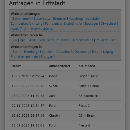
Anfragen in Erftstadt
Werkstattleistungen
|
Zahnriemen / Steuerkette
|
Bremsen
|
Kupplung
|
Inspektion
|
Zylinderkopfdichtung
|
Fahrwerk & Stoßdämpfer
|
Radlager
|
Ölwechsel
|
Auspuff
|
Anhängerkupplung
|
Werkstattanfragen für
|
Vw
|
Opel
|
Audi
|
Ford
|
Renault
|
Bmw
|
Mercedes-benz
|
Peugeot
|
Fiat
|
Werkstattanfragen in
|
Berlin
|
Hamburg
|
München
|
Düsseldorf
|
Dortmund
|
Essen
|
Leipzig
|
Frankfurt am Main
|
Stuttgart
|
Datum
Autohersteller
Kfz-Modell
Kfz-T
18.07.2026 18:25:34
Dacia
Logan 1 MCV
1.4
19.05.2026 00:28:36
Skoda
Fabia 3 Combi
1.4 T
08.02.2026 11:40:18
Audi
A3 Sportback
2.0 T
22.11.2025 12:54:37
Ford
Focus C
1.6 T
15.10.2025 21:39:46
Citroën
C5 III Break
2.0 H
26.09.2025 19:35:05
Ford
Fiesta 6
1.0 E