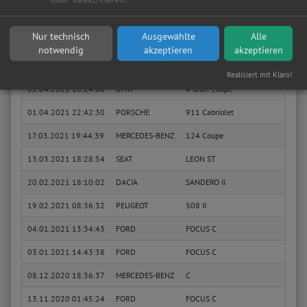
11.05.2021 16:33:49
SEAT
IBIZA IV SC
1.2 T
Nur technisch
Ausgewählte
Alle
Sie suchen in Erftstadt eine günstige Werkstatt?
Anfrage jetzt stellen
notwendig
akzeptieren
akzeptieren
02.04.2021 18:49:36
VW
TRANSPORTER T5 Bus
2.0 B
Realisiert mit Klaro!
02.04.2021 18:24:00
BMW
4 Gran Coupe
440 i
01.04.2021 22:42:30
PORSCHE
911 Cabriolet
3.6 C
17.03.2021 19:44:39
MERCEDES-BENZ
124 Coupe
300 C
13.03.2021 18:28:54
SEAT
LEON ST
1.6 T
20.02.2021 18:10:02
DACIA
SANDERO II
TCe 9
19.02.2021 08:36:32
PEUGEOT
508 II
1.6 T
04.01.2021 13:34:43
FORD
FOCUS C
1.6 T
03.01.2021 14:43:38
FORD
FOCUS C
1.6 T
08.12.2020 18:36:37
MERCEDES-BENZ
C
C 200
13.11.2020 01:45:24
FORD
FOCUS C
1.6 T