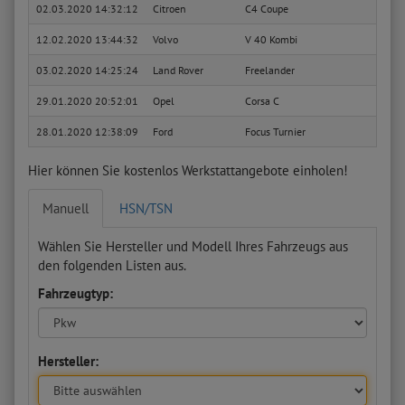
02.03.2020 14:32:12
Citroen
C4 Coupe
VTR
12.02.2020 13:44:32
Volvo
V 40 Kombi
1.8 1
03.02.2020 14:25:24
Land Rover
Freelander
TD4 
29.01.2020 20:52:01
Opel
Corsa C
Editio
28.01.2020 12:38:09
Ford
Focus Turnier
Trend
Hier können Sie kostenlos Werkstattangebote einholen!
Manuell
HSN/TSN
Wählen Sie Hersteller und Modell Ihres Fahrzeugs aus
den folgenden Listen aus.
Fahrzeugtyp:
Hersteller: