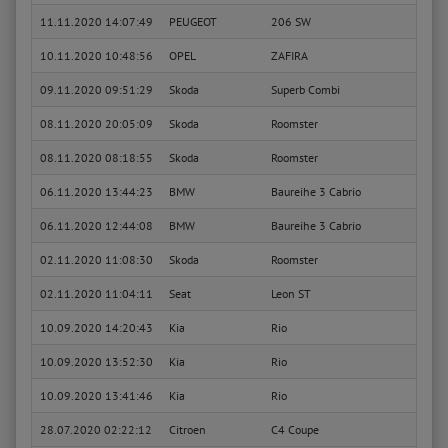
11.11.2020 14:07:49
PEUGEOT
206 SW
1.4
10.11.2020 10:48:56
OPEL
ZAFIRA
1.8 (
09.11.2020 09:51:29
Skoda
Superb Combi
Ambit
08.11.2020 20:05:09
Skoda
Roomster
Style
08.11.2020 08:18:55
Skoda
Roomster
Style
06.11.2020 13:44:23
BMW
Baureihe 3 Cabrio
320 C
06.11.2020 12:44:08
BMW
Baureihe 3 Cabrio
320 C
02.11.2020 11:08:30
Skoda
Roomster
Style
02.11.2020 11:04:11
Seat
Leon ST
Style
10.09.2020 14:20:43
Kia
Rio
LS 5 
10.09.2020 13:52:30
Kia
Rio
LS 5 
10.09.2020 13:41:46
Kia
Rio
LS 5 
28.07.2020 02:22:12
Citroen
C4 Coupe
VTR