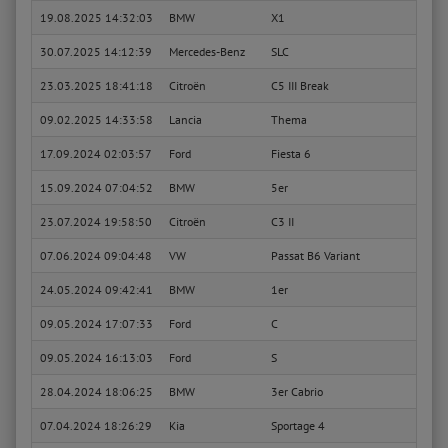
19.08.2025 14:32:03
BMW
X1
xDriv
30.07.2025 14:12:39
Mercedes-Benz
SLC
200 (
23.03.2025 18:41:18
Citroën
C5 III Break
2.0 H
09.02.2025 14:33:58
Lancia
Thema
3.0 D 
17.09.2024 02:03:57
Ford
Fiesta 6
1.25
15.09.2024 07:04:52
BMW
5er
523i
23.07.2024 19:58:50
Citroën
C3 II
1.4
07.06.2024 09:04:48
VW
Passat B6 Variant
2.0 T
24.05.2024 09:42:41
BMW
1er
118i
09.05.2024 17:07:33
Ford
C
1.6 T
09.05.2024 16:13:03
Ford
S
2.0
28.04.2024 18:06:25
BMW
3er Cabrio
330 C
07.04.2024 18:26:29
Kia
Sportage 4
2.0 