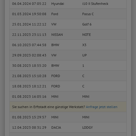
06.04.2024 07:05:22
Hyundai
i10 II Stufenheck
1.2
01.03.2024 19:50:08
Ford
Focus C
1.6 T
25.01.2024 11:22:12
VW
Golf 6
2.0 G
22.11.2023 23:11:13
NISSAN
NOTE
1.4
06.10.2023 07:44:58
BMW
X3
3.0 d
29.09.2023 02:08:43
VW
UP
1.0
30.08.2023 18:55:20
BMW
1
114 i
21.08.2023 15:10:28
FORD
C
1.6 T
18.08.2023 18:12:21
FORD
C
1.6 T
01.08.2023 16:05:16
MINI
MINI
One
Sie suchen in Erftstadt eine günstige Werkstatt?
Anfrage jetzt stellen
01.08.2023 15:29:57
MINI
MINI
One
12.04.2023 08:31:29
DACIA
LODGY
1.6