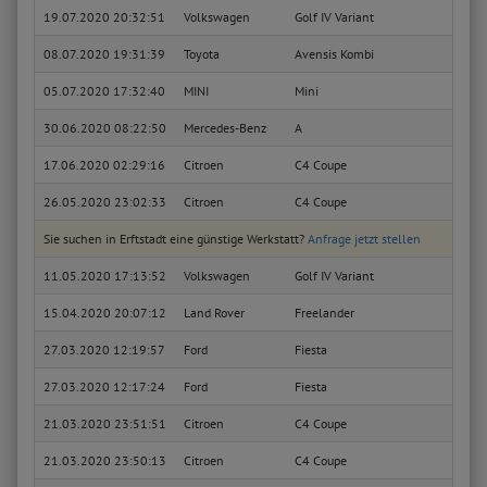
19.07.2020 20:32:51
Volkswagen
Golf IV Variant
Editi
08.07.2020 19:31:39
Toyota
Avensis Kombi
Life
05.07.2020 17:32:40
MINI
Mini
Coope
30.06.2020 08:22:50
Mercedes-Benz
A
A 200
17.06.2020 02:29:16
Citroen
C4 Coupe
VTR
26.05.2020 23:02:33
Citroen
C4 Coupe
VTR
Sie suchen in Erftstadt eine günstige Werkstatt?
Anfrage jetzt stellen
11.05.2020 17:13:52
Volkswagen
Golf IV Variant
Basis
15.04.2020 20:07:12
Land Rover
Freelander
TD4 
27.03.2020 12:19:57
Ford
Fiesta
Titan
27.03.2020 12:17:24
Ford
Fiesta
Titan
21.03.2020 23:51:51
Citroen
C4 Coupe
VTR
21.03.2020 23:50:13
Citroen
C4 Coupe
VTR