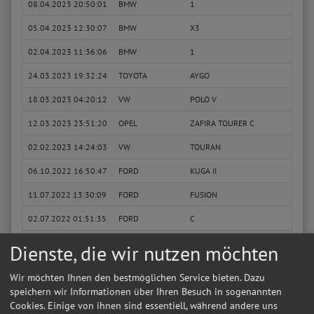
08.04.2023 20:50:01
BMW
1
114 i
05.04.2023 12:30:07
BMW
X3
3.0 d
02.04.2023 11:36:06
BMW
1
114 i
24.03.2023 19:32:24
TOYOTA
AYGO
1.0 (
18.03.2023 04:20:12
VW
POLO V
1.6 T
12.03.2023 23:51:20
OPEL
ZAFIRA TOURER C
1.4 (7
02.02.2023 14:24:03
VW
TOURAN
1.4 T
06.10.2022 16:50:47
FORD
KUGA II
1.5 E
11.07.2022 13:30:09
FORD
FUSION
1.4
02.07.2022 01:51:35
FORD
C
1.6 T
01.05.2022 22:24:43
FORD
FOCUS C
1.6 T
Dienste, die wir nutzen möchten
30.01.2022 21:43:23
VW
T
1.5 T
Wir möchten Ihnen den bestmöglichen Service bieten. Dazu
19.01.2022 01:57:45
FORD
FOCUS C
1.6 T
speichern wir Informationen über Ihren Besuch in sogenannten
Cookies. Einige von ihnen sind essentiell, während andere uns
12.01.2022 08:42:41
SEAT
LEON ST
1.6 T