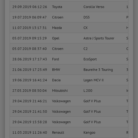
29.09.2019 06:12:26
Toyota
Corolla Verso
1.8 Lin
19.07.2019 06:09:47
Citroen
DS5
Pure Pe
11.07.2019 13:17:31
Mazda
CX
High-L
05.07.2019 09:15:29
Opel
Astra J Sports Tourer
Sport
05.07.2019 08:37:40
Citroen
C2
Confort
28.06.2019 17:17:43
Ford
EcoSport
ST-Line
21.06.2019 17:25:49
BMW
Baureihe 3 Touring
316d
19.06.2019 16:41:24
Dacia
Logan MCV II
Stepwa
27.05.2019 08:50:04
Mitsubishi
L 200
Intens
29.04.2019 21:46:21
Volkswagen
Golf V Plus
Tour
29.04.2019 21:41:50
Volkswagen
Golf V Plus
Tour
29.04.2019 15:58:28
Volkswagen
Golf V Plus
Tour
11.03.2019 11:26:40
Renault
Kangoo
Rapid B