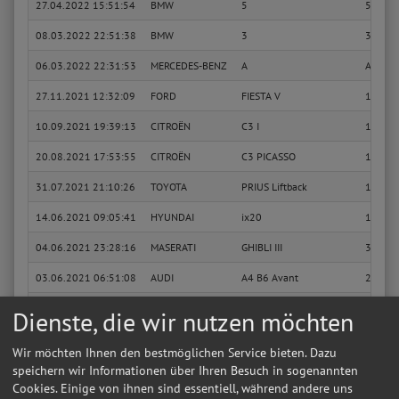
27.04.2022 15:51:54
BMW
5
520 d
08.03.2022 22:51:38
BMW
3
316 i
06.03.2022 22:31:53
MERCEDES-BENZ
A
A 200 
27.11.2021 12:32:09
FORD
FIESTA V
1.6 TD
10.09.2021 19:39:13
CITROËN
C3 I
1.1 i
20.08.2021 17:53:55
CITROËN
C3 PICASSO
1.6 VT
31.07.2021 21:10:26
TOYOTA
PRIUS Liftback
1.5 Hy
14.06.2021 09:05:41
HYUNDAI
ix20
1.4 CR
04.06.2021 23:28:16
MASERATI
GHIBLI III
3.0 D
03.06.2021 06:51:08
AUDI
A4 B6 Avant
2.0
02.06.2021 16:04:30
AUDI
A6 C5 Avant
2.7 T q
Dienste, die wir nutzen möchten
06.05.2021 15:22:06
AUDI
A4 B8 Avant
1.8 TFS
Wir möchten Ihnen den bestmöglichen Service bieten. Dazu
16.01.2021 16:44:05
VW
PASSAT
1.6
speichern wir Informationen über Ihren Besuch in sogenannten
Cookies. Einige von ihnen sind essentiell, während andere uns
14.01.2021 20:50:00
VW
GOLF VII
1.6 TDI