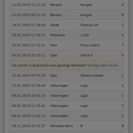
11.03.2019 11:22:10
Renault
Kangoo
Rapid B
11.03.2019 06:51:19
Renault
Kangoo
Rapid B
24.02.2019 17:36:06
Skoda
Octavia Lim
Classic
20.02.2019 12:20:21
Mitsubishi
L 200
Intens
15.02.2019 22:32:11
Ford
Focus Cabrio
Trend 
05.02.2019 23:10:12
Opel
Vectra A
GL
Sie suchen in Euskirchen eine günstige Werkstatt?
Anfrage jetzt stellen
22.01.2019 09:55:53
Opel
Movano Kasten
L1H2 H
13.01.2019 22:18:44
Volkswagen
Lupo
Colleg
09.01.2019 23:45:23
Volkswagen
Lupo
Colleg
04.01.2019 11:23:42
Volkswagen
Lupo
Colleg
04.01.2019 11:02:12
Volkswagen
Lupo
Colleg
28.11.2018 20:31:27
Mercedes-Benz
B
B 200 