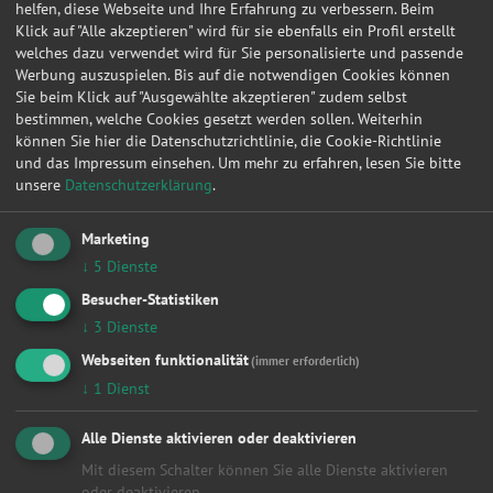
helfen, diese Webseite und Ihre Erfahrung zu verbessern. Beim
Klick auf "Alle akzeptieren" wird für sie ebenfalls ein Profil erstellt
11.01.2021 23:15:03
VW
PASSAT
1.6
welches dazu verwendet wird für Sie personalisierte und passende
Werbung auszuspielen. Bis auf die notwendigen Cookies können
09.01.2021 20:43:11
SMART
FORFOUR Schr
1.0 (4
Sie beim Klick auf "Ausgewählte akzeptieren" zudem selbst
04.01.2021 10:17:07
BMW
5
530 i
bestimmen, welche Cookies gesetzt werden sollen. Weiterhin
können Sie hier die Datenschutzrichtlinie, die Cookie-Richtlinie
02.12.2020 17:53:38
FORD
FOCUS II Cabriolet
1.6
und das Impressum einsehen.
Um mehr zu erfahren, lesen Sie bitte
unsere
Datenschutzerklärung
.
29.11.2020 15:18:27
FORD
S
2.0 TD
26.11.2020 12:12:17
PEUGEOT
207 CC
1.6 16
Marketing
06.10.2020 22:17:25
BMW
Baureihe 5 Lim
528i
↓
5
Dienste
Besucher-Statistiken
04.09.2020 12:16:14
Volkswagen
Eos
2.0 TDI
↓
3
Dienste
17.07.2020 14:32:00
Fiat
500 Cabrio
S
Webseiten funktionalität
(immer erforderlich)
14.07.2020 15:36:24
Peugeot
207 CC
Roland 
↓
1
Dienst
16.06.2020 16:40:49
Ford
Focus Turnier
Busine
Alle Dienste aktivieren oder deaktivieren
12.05.2020 11:32:04
Renault
Kangoo
Grand
Mit diesem Schalter können Sie alle Dienste aktivieren
08.05.2020 09:37:06
Ford
Focus Turnier
Busine
oder deaktivieren.