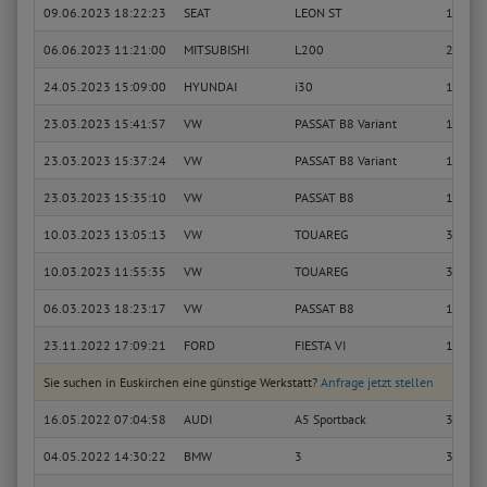
09.06.2023 18:22:23
SEAT
LEON ST
1.6 TDI
06.06.2023 11:21:00
MITSUBISHI
L200
2.5 DI
24.05.2023 15:09:00
HYUNDAI
i30
1.4 MP
23.03.2023 15:41:57
VW
PASSAT B8 Variant
1.6 TDI
23.03.2023 15:37:24
VW
PASSAT B8 Variant
1.6 TDI
23.03.2023 15:35:10
VW
PASSAT B8
1.6 TDI
10.03.2023 13:05:13
VW
TOUAREG
3.0 V6
10.03.2023 11:55:35
VW
TOUAREG
3.0 V6
06.03.2023 18:23:17
VW
PASSAT B8
1.6 TDI
23.11.2022 17:09:21
FORD
FIESTA VI
1.25
Sie suchen in Euskirchen eine günstige Werkstatt?
Anfrage jetzt stellen
16.05.2022 07:04:58
AUDI
A5 Sportback
3.0 TDI
04.05.2022 14:30:22
BMW
3
316 i