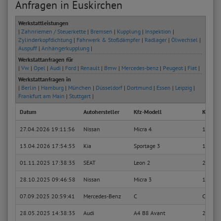
Anfragen in Euskirchen
Werkstattleistungen
|
Zahnriemen / Steuerkette
|
Bremsen
|
Kupplung
|
Inspektion
|
Zylinderkopfdichtung
|
Fahrwerk & Stoßdämpfer
|
Radlager
|
Ölwechsel
|
Auspuff
|
Anhängerkupplung
|
Werkstattanfragen für
|
Vw
|
Opel
|
Audi
|
Ford
|
Renault
|
Bmw
|
Mercedes-benz
|
Peugeot
|
Fiat
|
Werkstattanfragen in
|
Berlin
|
Hamburg
|
München
|
Düsseldorf
|
Dortmund
|
Essen
|
Leipzig
|
Frankfurt am Main
|
Stuttgart
|
Datum
Autohersteller
Kfz-Modell
Kfz-Typ
27.04.2026 19:11:56
Nissan
Micra 4
1.2
13.04.2026 17:54:55
Kia
Sportage 3
1.7 CR
01.11.2025 17:38:35
SEAT
Leon 2
2.0 FSI
28.10.2025 09:46:58
Nissan
Micra 3
1.2 16
07.09.2025 20:59:41
Mercedes-Benz
C
C 220 
28.05.2025 14:38:35
Audi
A4 B8 Avant
2.0 TDI