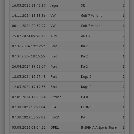
16.03.2025 21:46:17
Jaguar
XE
2.0 D 
14.11.2024 18:55:56
VW
Golf 7 Variant
1.6 TDI
06.11.2024 22:32:27
VW
Golf 7 Variant
1.6 TDI
25.07.2024 09:56:12
Audi
A6 C5
2.7 T q
07.07.2024 19:23:52
Ford
Ka 2
1.2
07.07.2024 19:15:55
Ford
Ka 2
1.2
26.04.2024 19:38:07
Ford
Ka 2
1.2
12.03.2024 19:27:45
Ford
Kuga 2
2.0 TD
12.03.2024 19:19:33
Ford
Kuga 2
2.0 TD
02.01.2024 17:28:24
Citroën
C4 II
1.4 VTi
07.08.2023 13:53:04
SEAT
LEON ST
1.6 TDI
07.08.2023 11:55:02
FORD
KA
1.2
03.08.2023 01:04:22
OPEL
INSIGNIA A Sports Tourer
1.8 (35