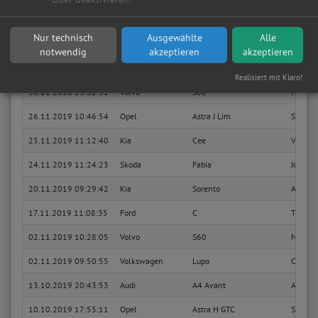
15.04.2020 11:01:05
Citroen
C1
Style
Nur technisch
Ausgewählte
Alle
Sie suchen in Euskirchen eine günstige Werkstatt?
Anfrage jetzt stellen
notwendig
akzeptieren
akzeptieren
30.01.2020 13:52:32
Volvo
S60
Momen
Realisiert mit Klaro!
30.01.2020 13:32:51
Volvo
S60
Momen
26.11.2019 10:46:54
Opel
Astra J Lim
Sport
25.11.2019 11:12:40
Kia
Cee
Vision
24.11.2019 11:24:23
Skoda
Fabia
Joy
20.11.2019 09:29:42
Kia
Sorento
Attrac
17.11.2019 11:08:35
Ford
C
Titani
02.11.2019 10:28:05
Volvo
S60
Momen
02.11.2019 09:50:55
Volkswagen
Lupo
Colleg
13.10.2019 20:43:53
Audi
A4 Avant
Ambien
10.10.2019 17:55:11
Opel
Astra H GTC
Sport