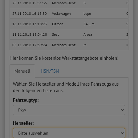
28.11.2018 19:51:35
Mercedes-Benz
B
B 200 
27.11.2018 16:18:30
Volkswagen
Lupo
Colleg
16.11.2018 13:18:23
Citroen
C4 Lim
Selecti
11.11.2018 15:04:20
Seat
Arosa
Stella
05.11.2018 17:39:24
Mercedes-Benz
M
ML 350
Hier können Sie kostenlos Werkstattangebote einholen!
Manuell
HSN/TSN
Wählen Sie Hersteller und Modell Ihres Fahrzeugs aus
den folgenden Listen aus.
Fahrzeugtyp:
Hersteller: