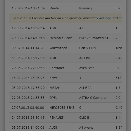
13.09.2014 10:21:04
Mazda
Premacy
Exclusiv E
Sie suchen in Freiberg Am Neckar eine günstige Werkstatt?
Anfrage jetzt stellen
12.09.2014 15:32:34
Audi
A3
1.8 T Attr
29.08.2014 14:19:16
Mercedes-Benz
BM 171 Roadster SLK
200 Kompr
09.07.2014 11:14:50
Volkswagen
Golf V Plus
Trendline
31.05.2014 13:17:06
Audi
A6 Lim
2.4 (125k
29.03.2014 22:09:58
Chevrolet
Aveo Schr
LS
13.01.2014 15:03:25
BMW
3
318 i
05.09.2013 12:33:20
NISSAN
ALMERA I
1.5
22.08.2013 21:55:35
OPEL
ASTRA G Cabriolet
2.0 16V T
27.07.2013 08:40:00
MERCEDES-BENZ
G
G 400 CDI
24.07.2013 23:30:48
RENAULT
CLIO II
1.4 (B/CB
03.07.2013 14:00:06
AUDI
A4 Avant
1.8 T