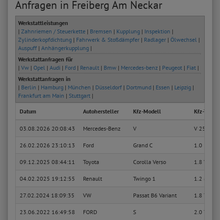
Anfragen in Freiberg Am Neckar
Werkstattleistungen
|
Zahnriemen / Steuerkette
|
Bremsen
|
Kupplung
|
Inspektion
|
Zylinderkopfdichtung
|
Fahrwerk & Stoßdämpfer
|
Radlager
|
Ölwechsel
|
Auspuff
|
Anhängerkupplung
|
Werkstattanfragen für
|
Vw
|
Opel
|
Audi
|
Ford
|
Renault
|
Bmw
|
Mercedes-benz
|
Peugeot
|
Fiat
|
Werkstattanfragen in
|
Berlin
|
Hamburg
|
München
|
Düsseldorf
|
Dortmund
|
Essen
|
Leipzig
|
Frankfurt am Main
|
Stuttgart
|
Datum
Autohersteller
Kfz-Modell
Kfz-Typ
03.08.2026 20:08:43
Mercedes-Benz
V
V 250 Blu
26.02.2026 23:10:13
Ford
Grand C
1.0 EcoBo
09.12.2025 08:44:11
Toyota
Corolla Verso
1.8 VVT-i
04.02.2025 19:12:55
Renault
Twingo 1
1.2 (C066
27.02.2024 18:09:35
VW
Passat B6 Variant
1.8 TSI
23.06.2022 16:49:58
FORD
S
2.0 TDCi