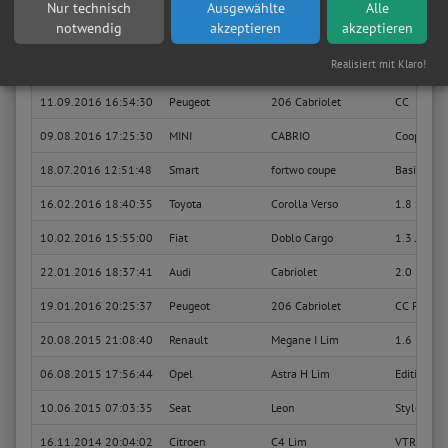
Nur technisch
Ausgewählte
Alle
notwendig
akzeptieren
akzeptieren
20.12.2016 19:08:22
Seat
Leon
Stella
Realisiert mit Klaro!
12.10.2016 07:35:10
Audi
A4 Avant
2.0 TDI (
11.09.2016 16:54:30
Peugeot
206 Cabriolet
CC
09.08.2016 17:25:30
MINI
CABRIO
Cooper
18.07.2016 12:51:48
Smart
fortwo coupe
Basis (62
16.02.2016 18:40:35
Toyota
Corolla Verso
1.8 Sol
10.02.2016 15:55:00
Fiat
Doblo Cargo
1.3 JTD Ba
22.01.2016 18:37:41
Audi
Cabriolet
2.0
19.01.2016 20:25:37
Peugeot
206 Cabriolet
CC Platin
20.08.2015 21:08:40
Renault
Megane I Lim
1.6 RT
06.08.2015 17:56:44
Opel
Astra H Lim
Edition
10.06.2015 07:03:35
Seat
Leon
Style Eco
16.11.2014 20:04:02
Citroen
C4 Lim
VTR Plus