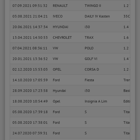
07.09.2021 09:51:32
RENAULT
TWINGO II
1.2 Turbo
03.08.2021 21:04:21
IVECO
DAILY IV Kasten
35C14 V, 
20.06.2021 14:37:34
HYUNDAI
i30
1.4
13.04.2021 14:50:53
CHEVROLET
TRAX
1.6 D
07.04.2021 08:36:11
VW
POLO
1.2 12V
20.01.2021 13:36:52
VW
GOLF VI
1.4 TSI
02.12.2020 15:53:03
OPEL
CORSA D
1.2 (L08, 
14.10.2020 17:05:59
Ford
Fiesta
Trend
28.09.2020 17:23:58
Hyundai
i30
Basis blue
18.08.2020 10:54:49
Opel
Insignia A Lim
Edition
05.08.2020 17:39:18
Ford
S
Titanium
05.08.2020 17:38:01
Ford
S
Titanium
24.07.2020 07:39:31
Ford
S
Titanium