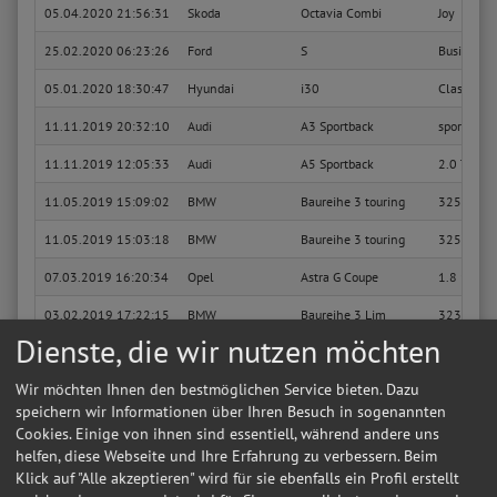
05.04.2020 21:56:31
Skoda
Octavia Combi
Joy
25.02.2020 06:23:26
Ford
S
Business E
05.01.2020 18:30:47
Hyundai
i30
Classic bl
11.11.2019 20:32:10
Audi
A3 Sportback
sport
11.11.2019 12:05:33
Audi
A5 Sportback
2.0 TFSI q
11.05.2019 15:09:02
BMW
Baureihe 3 touring
325i
11.05.2019 15:03:18
BMW
Baureihe 3 touring
325i
07.03.2019 16:20:34
Opel
Astra G Coupe
1.8 16V
03.02.2019 17:22:15
BMW
Baureihe 3 Lim
323i
Dienste, die wir nutzen möchten
28.08.2018 17:50:39
Volkswagen
Polo III Lim
Basis
Wir möchten Ihnen den bestmöglichen Service bieten. Dazu
Sie suchen in Freiberg Am Neckar eine günstige Werkstatt?
Anfrage jetzt stellen
speichern wir Informationen über Ihren Besuch in sogenannten
28.08.2018 17:45:08
Volkswagen
Polo III Classic
Basis
Cookies. Einige von ihnen sind essentiell, während andere uns
helfen, diese Webseite und Ihre Erfahrung zu verbessern. Beim
10.08.2018 09:52:11
BMW
Baureihe X3
3.0d
Klick auf "Alle akzeptieren" wird für sie ebenfalls ein Profil erstellt