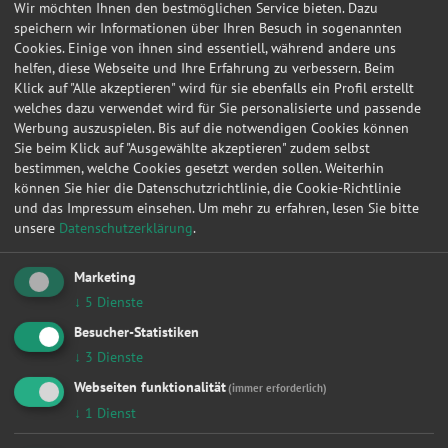
Wir möchten Ihnen den bestmöglichen Service bieten. Dazu
Werkstattleistungen
speichern wir Informationen über Ihren Besuch in sogenannten
|
Zahnriemen / Steuerkette
|
Bremsen
|
Kupplung
|
Inspektion
|
Cookies. Einige von ihnen sind essentiell, während andere uns
Zylinderkopfdichtung
|
Fahrwerk & Stoßdämpfer
|
Radlager
|
Ölwechsel
|
helfen, diese Webseite und Ihre Erfahrung zu verbessern. Beim
Auspuff
|
Anhängerkupplung
|
Klick auf "Alle akzeptieren" wird für sie ebenfalls ein Profil erstellt
Werkstattanfragen für
welches dazu verwendet wird für Sie personalisierte und passende
|
Vw
|
Opel
|
Audi
|
Ford
|
Renault
|
Bmw
|
Mercedes-benz
|
Peugeot
|
Fiat
|
Werbung auszuspielen. Bis auf die notwendigen Cookies können
Werkstattanfragen in
Sie beim Klick auf "Ausgewählte akzeptieren" zudem selbst
|
Berlin
|
Hamburg
|
München
|
Düsseldorf
|
Dortmund
|
Essen
|
Leipzig
|
Frankfurt am Main
|
Stuttgart
|
bestimmen, welche Cookies gesetzt werden sollen. Weiterhin
können Sie hier die Datenschutzrichtlinie, die Cookie-Richtlinie
Datum
Autohersteller
Kfz-Modell
Kfz-Typ
Werkstatt Or
und das Impressum einsehen.
Um mehr zu erfahren, lesen Sie bitte
unsere
Datenschutzerklärung
.
03.02.2021 19:01:51
GMC
YUKON
6.2
Hannover
03.10.2013 13:09:09
Vandura
2500
Zeulenroda-T
Marketing
↓
5
Dienste
Hier können Sie kostenlos Werkstattangebote einholen!
Besucher-Statistiken
Manuell
HSN/TSN
↓
3
Dienste
Webseiten funktionalität
(immer erforderlich)
Wählen Sie Hersteller und Modell Ihres Fahrzeugs aus
↓
1
Dienst
den folgenden Listen aus.
Fahrzeugtyp: