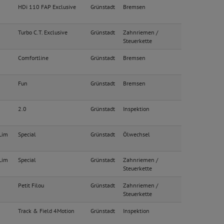
HDi 110 FAP Exclusive
Grünstadt
Bremsen
Turbo C.T. Exclusive
Grünstadt
Zahnriemen /
Steuerkette
Comfortline
Grünstadt
Bremsen
Fun
Grünstadt
Bremsen
2.0
Grünstadt
Inspektion
 Lim
Special
Grünstadt
Ölwechsel
 Lim
Special
Grünstadt
Zahnriemen /
Steuerkette
Petit Filou
Grünstadt
Zahnriemen /
Steuerkette
Track & Field 4Motion
Grünstadt
Inspektion