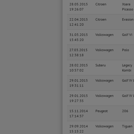
28.05.2015
Citroen
Xsara
19:26:07
Picasso
22.04.2015
Citroen
Evasion
12:41:20
31.03.2015
Volkswagen
Golf VI
15:45:20
27.03.2015
Volkswagen
Polo
12:38:18
28.02.2015
Subaru
Legacy
10:57:02
Kombi
29.01.2015
Volkswagen
Golf IV
19:31:11
29.01.2015
Volkswagen
Golf IV
19:27:35
15.11.2014
Peugeot
206
17:14:37
29.09.2014
Volkswagen
Tiguan
15:15:22