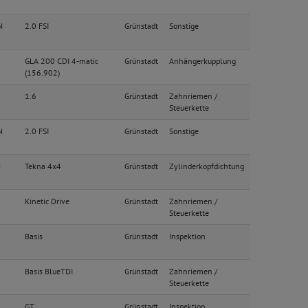
N
2.0 FSI
Grünstadt
Sonstige
GLA 200 CDI 4-matic
Grünstadt
Anhängerkupplung
(156.902)
1.6
Grünstadt
Zahnriemen /
Steuerkette
N
2.0 FSI
Grünstadt
Sonstige
i
Tekna 4x4
Grünstadt
Zylinderkopfdichtung
Kinetic Drive
Grünstadt
Zahnriemen /
Steuerkette
Basis
Grünstadt
Inspektion
Basis BlueTDI
Grünstadt
Zahnriemen /
Steuerkette
GT
Grünstadt
Inspektion