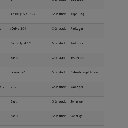
A 180 (169.032)
Grünstadt
Kupplung
e
sDrive 20d
Grünstadt
Radlager
Basis (Typ477)
Grünstadt
Radlager
Basis
Grünstadt
Inspektion
i
Tekna 4x4
Grünstadt
Zylinderkopfdichtung
e 3
316i
Grünstadt
Radlager
Basis
Grünstadt
Sonstige
Basis
Grünstadt
Sonstige