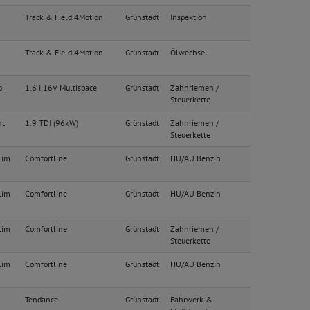
Track & Field 4Motion
Grünstadt
Inspektion
Track & Field 4Motion
Grünstadt
Ölwechsel
o
1.6 i 16V Multispace
Grünstadt
Zahnriemen /
Steuerkette
nt
1.9 TDI (96kW)
Grünstadt
Zahnriemen /
Steuerkette
Lim
Comfortline
Grünstadt
HU/AU Benzin
Lim
Comfortline
Grünstadt
HU/AU Benzin
Lim
Comfortline
Grünstadt
Zahnriemen /
Steuerkette
Lim
Comfortline
Grünstadt
HU/AU Benzin
Tendance
Grünstadt
Fahrwerk &