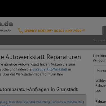
ttsuche
SERVICE HOTLINE: 06301 600-2999
(1)
Sie sind d
ge Autowerkstatt Reparaturen
Hier kön
Werksta
ine günstige Autowerkstatt finden. Nutzen Sie zum
tsuche und finden die
günstige KFZ-Werkstatt
in
Manue
ts über das Werkstattanfragenformular Ihre
Wählen
Fahrze
Autoreparatur-Anfragen in Grünstadt
aus.
Fahrze
plung
|
Inspektion
|
Zylinderkopfdichtung
|
Fahrwerk & Stoßdämpfer
|
kupplung
|