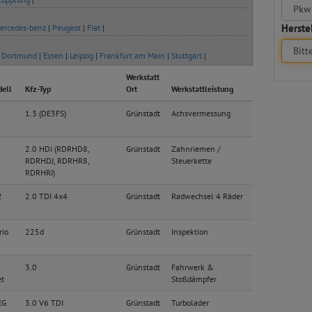
Herstel
ercedes-benz
|
Peugeot
|
Fiat
|
|
Dortmund
|
Essen
|
Leipzig
|
Frankfurt am Main
|
Stuttgart
|
Werkstatt
ell
Kfz-Typ
Ort
Werkstattleistung
1.3 (DE3FS)
Grünstadt
Achsvermessung
2.0 HDi (RDRHD8,
Grünstadt
Zahnriemen /
RDRHDJ, RDRHR8,
Steuerkette
RDRHRJ)
2
2.0 TDI 4x4
Grünstadt
Radwechsel 4 Räder
rio
225d
Grünstadt
Inspektion
3.0
Grünstadt
Fahrwerk &
et
Stoßdämpfer
EG
3.0 V6 TDI
Grünstadt
Turbolader