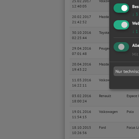
25.02.2017
Volkswagen
Lupo
Bes
12:40:05
↓
3
20.02.2017
Mazda
Premac
21:42:52
Web
↓
1
30.10.2016
Toyota
Corolla
02:25:44
All
29.04.2016
Peugeot
2008
07:01:48
Mit
20.04.2016
Mazda
Premac
19:43:22
Nur technis
11.03.2016
Volkswagen
LT
16:22:11
Fahrges
03.02.2016
Renault
Espace 
18:00:24
19.01.2016
Volkswagen
Polo
11:54:15
18.10.2015
Ford
Focus L
10:26:56