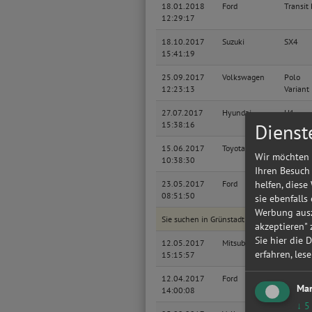
18.01.2018
Ford
Transit
12:29:17
18.10.2017
Suzuki
SX4
15:41:19
25.09.2017
Volkswagen
Polo
12:23:13
Variant
27.07.2017
Hyundai
H1
Dienst
15:38:16
15.06.2017
Toyota
Avensis
Wir möchten 
10:38:30
Ihren Besuch
helfen, diese
23.05.2017
Ford
S
08:51:50
sie ebenfalls
Werbung ausz
Sie suchen in Grünstadt eine günstige Wer
akzeptieren"
Sie hier die 
12.05.2017
Mitsubishi
Colt CZ
erfahren, les
15:15:57
Lim
12.04.2017
Ford
S
Mar
14:00:08
↓
5