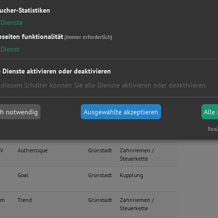
College
Grünstadt
Sonstige
ucher-Statistiken
Dienste
y
Touring
Grünstadt
Zahnriemen /
Steuerkette
seiten funktionalität
(immer erforderlich)
Dienst
1.6 Sol / Compact
Grünstadt
Kupplung
e Dienste aktivieren oder deaktivieren
Business-Line
Grünstadt
Bremsen
 diesem Schalter können Sie alle Dienste aktivieren oder deaktivieren.
y
Active (74kW)
Grünstadt
Kupplung
ch notwendig
Ausgewählte akzeptieren
Alle
50 Fahrgestell mit
Grünstadt
Zahnriemen /
Real
tell
Fahrerhaus
Steuerkette
IV
Authentique
Grünstadt
Zahnriemen /
Steuerkette
Goal
Grünstadt
Kupplung
im
Trend
Grünstadt
Zahnriemen /
Steuerkette