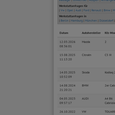
Werkstattanfragen für
|
Vw
|
Opel
|
Audi
|
Ford
|
Renault
|
Bmw
|
M
Werkstattanfragen in
|
Berlin
|
Hamburg
|
München
|
Düsseldorf
Datum
Autohersteller
Kfz-Mod
12.03.2026
Mazda
2
08:36:01
15.08.2025
Citroën
C5 III
11:13:20
14.05.2025
Skoda
Kodiaq 
10:52:09
14.08.2024
BMW
2er Cab
21:20:21
04.05.2023
AUDI
A4 B6
09:57:17
Cabriol
26.10.2022
VW
TOUAR