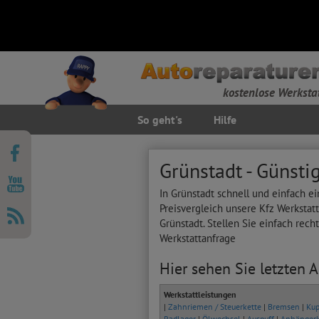
kostenlose Werksta
So geht's
Hilfe
Grünstadt - Günsti
In Grünstadt schnell und einfach e
Preisvergleich unsere Kfz Werkstat
Grünstadt. Stellen Sie einfach rech
Werkstattanfrage
Hier sehen Sie letzten 
Werkstattleistungen
|
Zahnriemen / Steuerkette
|
Bremsen
|
Kup
Radlager
|
Ölwechsel
|
Auspuff
|
Anhänger