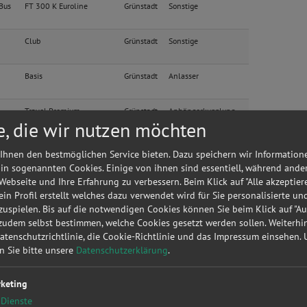
 Bus
FT 300 K Euroline
Grünstadt
Sonstige
Club
Grünstadt
Sonstige
Basis
Grünstadt
Anlasser
Travel Premium
Grünstadt
Anhängerkupplung
e, die wir nutzen möchten
1.8 Sol Liftback
Grünstadt
Kupplung
Ihnen den bestmöglichen Service bieten. Dazu speichern wir Information
 in sogenannten Cookies. Einige von ihnen sind essentiell, während ande
 Webseite und Ihre Erfahrung zu verbessern. Beim Klick auf "Alle akzeptier
Titanium
Grünstadt
Bremsen
 ein Profil erstellt welches dazu verwendet wird für Sie personalisierte u
uspielen. Bis auf die notwendigen Cookies können Sie beim Klick auf "A
kstatt?
Anfrage jetzt stellen
 zudem selbst bestimmen, welche Cookies gesetzt werden sollen. Weiterh
Datenschutzrichtlinie, die Cookie-Richtlinie und das Impressum einsehen.
3
CZT
Grünstadt
Zahnriemen /
en Sie bitte unsere
Datenschutzerklärung
.
Steuerkette
Titanium
Grünstadt
Zahnriemen /
keting
Steuerkette
Dienste