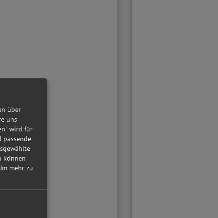
en über
re uns
en" wird für
nd passende
usgewählte
in können
Um mehr zu