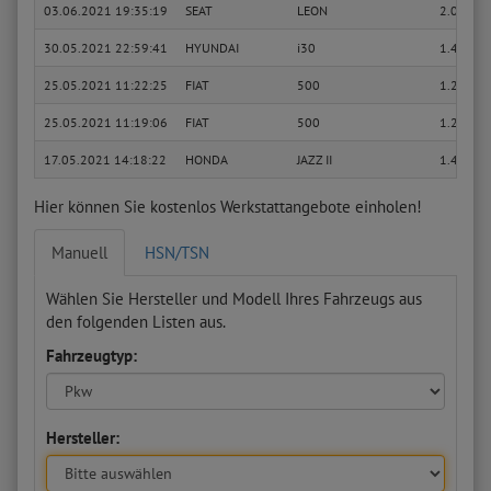
03.06.2021 19:35:19
SEAT
LEON
2.0 Cupr
30.05.2021 22:59:41
HYUNDAI
i30
1.4
25.05.2021 11:22:25
FIAT
500
1.2 (312
25.05.2021 11:19:06
FIAT
500
1.2 (312
17.05.2021 14:18:22
HONDA
JAZZ II
1.4 iDSI 
Hier können Sie kostenlos Werkstattangebote einholen!
Manuell
HSN/TSN
Wählen Sie Hersteller und Modell Ihres Fahrzeugs aus
den folgenden Listen aus.
Fahrzeugtyp:
Hersteller: