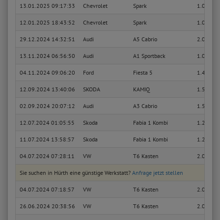
13.01.2025 09:17:33
Chevrolet
Spark
1.0
12.01.2025 18:43:52
Chevrolet
Spark
1.0
29.12.2024 14:32:51
Audi
A5 Cabrio
2.0 TFSI 
13.11.2024 06:56:50
Audi
A1 Sportback
1.0 TFSI
04.11.2024 09:06:20
Ford
Fiesta 5
1.4 16V
12.09.2024 13:40:06
SKODA
KAMIQ
1.5 TSI
02.09.2024 20:07:12
Audi
A3 Cabrio
1.5 TFSI
12.07.2024 01:05:55
Skoda
Fabia 1 Kombi
1.2
11.07.2024 13:58:57
Skoda
Fabia 1 Kombi
1.2
04.07.2024 07:28:11
VW
T6 Kasten
2.0 TDI
Sie suchen in Hürth eine günstige Werkstatt?
Anfrage jetzt stellen
04.07.2024 07:18:57
VW
T6 Kasten
2.0 TDI
26.06.2024 20:38:56
VW
T6 Kasten
2.0 TDI