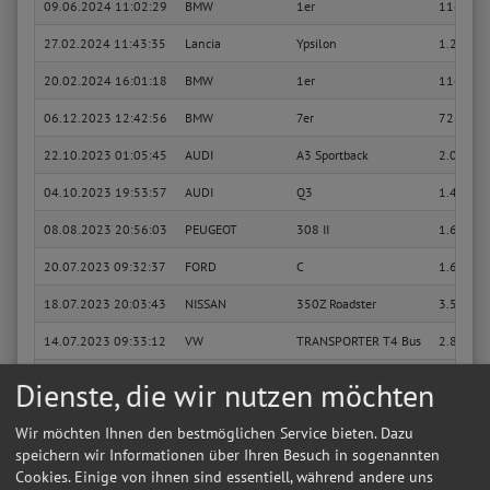
09.06.2024 11:02:29
BMW
1er
116i
27.02.2024 11:43:35
Lancia
Ypsilon
1.2 (312
20.02.2024 16:01:18
BMW
1er
116i
06.12.2023 12:42:56
BMW
7er
728i, iL
22.10.2023 01:05:45
AUDI
A3 Sportback
2.0 TDI q
04.10.2023 19:53:57
AUDI
Q3
1.4 TSI
08.08.2023 20:56:03
PEUGEOT
308 II
1.6 Pure
20.07.2023 09:32:37
FORD
C
1.6 Ti
18.07.2023 20:03:43
NISSAN
350Z Roadster
3.5
14.07.2023 09:33:12
VW
TRANSPORTER T4 Bus
2.8 VR 6
12.07.2023 00:23:41
PEUGEOT
308 II
1.6 Pure
Dienste, die wir nutzen möchten
06.07.2023 11:34:34
MINI
MINI COUNTRYMAN
Cooper S
Wir möchten Ihnen den bestmöglichen Service bieten. Dazu
03.07.2023 21:27:40
FIAT
500X
1.6 D Mu
speichern wir Informationen über Ihren Besuch in sogenannten
Cookies. Einige von ihnen sind essentiell, während andere uns
16.06.2023 20:52:14
CITROËN
DS3
1.6 Blue