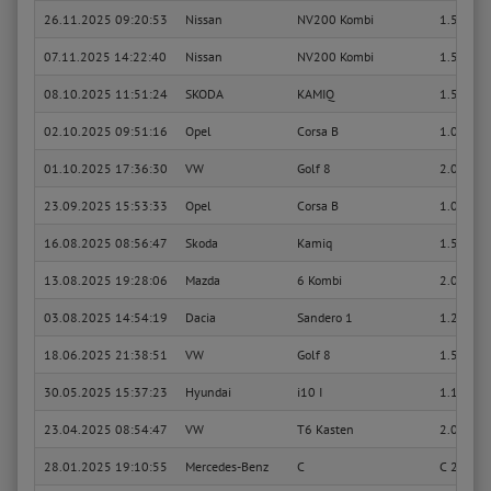
26.11.2025 09:20:53
Nissan
NV200 Kombi
1.5 dCi 
07.11.2025 14:22:40
Nissan
NV200 Kombi
1.5 dCi 
08.10.2025 11:51:24
SKODA
KAMIQ
1.5 TSI
02.10.2025 09:51:16
Opel
Corsa B
1.0 i 12V
01.10.2025 17:36:30
VW
Golf 8
2.0 TDI
23.09.2025 15:53:33
Opel
Corsa B
1.0 i 12V
16.08.2025 08:56:47
Skoda
Kamiq
1.5 TSI
13.08.2025 19:28:06
Mazda
6 Kombi
2.0 (GYE
03.08.2025 14:54:19
Dacia
Sandero 1
1.2 16V
18.06.2025 21:38:51
VW
Golf 8
1.5 GTE 
30.05.2025 15:37:23
Hyundai
i10 I
1.1
23.04.2025 08:54:47
VW
T6 Kasten
2.0 TDI
28.01.2025 19:10:55
Mercedes-Benz
C
C 220 CD