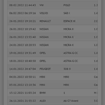
08.02.2022 11:44:43
VW
POLO
1.2 12V
06.02.2022 06:19:16
VOLVO
S40 I
1.6
26.01.2022 19:10:21
RENAULT
ESPACE III
2.0 16V (
26.01.2022 18:19:42
NISSAN
MICRA II
1.0 i 16V
26.01.2022 13:55:40
NISSAN
MICRA II
1.0 i 16V
24.01.2022 18:20:53
NISSAN
MICRA II
1.0 i 16V
19.01.2022 19:31:49
OPEL
ASTRA G CC
1.6 LPG (
18.01.2022 18:40:50
OPEL
ASTRA G CC
1.6 LPG (
14.01.2022 20:47:04
PEUGEOT
308 II
1.6 Pure
04.01.2022 10:58:11
MINI
MINI
Cooper
03.01.2022 13:10:36
MINI
MINI
Cooper
13.12.2021 11:03:24
BMW
1
M 135 i
26.11.2021 21:55:22
AUDI
A6 C7 Avant
3.0 TFSI 