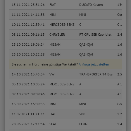
15.11.2021 23:31:26
FIAT
DUCATO Kasten
130 Multi
11.11.2021 14:11:58
MINI
MINI
Cooper
10.11.2021 12:39:41
MERCEDES-BENZ
C
C 180 Ko
08.11.2021 09:16:15
CHRYSLER
PT CRUISER Cabriolet
2.4 GT
25.10.2021 19:06:24
NISSAN
QASHQAI
1.6 dCi
25.10.2021 10:22:28
NISSAN
QASHQAI
1.6 dCi
Sie suchen in Hürth eine günstige Werkstatt?
Anfrage jetzt stellen
14.10.2021 13:45:34
VW
TRANSPORTER T4 Bus
2.5 TDI
03.10.2021 10:03:24
MERCEDES-BENZ
A
A 160 (1
02.10.2021 09:09:46
MERCEDES-BENZ
A
A 180 (1
13.09.2021 16:09:53
MINI
MINI
Cooper
11.07.2021 11:21:33
FIAT
500
1.2 (312
28.06.2021 17:11:34
SEAT
LEON
1.4 TSI