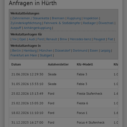
Anfragen in Hürth
Werkstattleistungen
|
Zahnriemen / Steuerkette
|
Bremsen
|
Kupplung
|
Inspektion
|
Zylinderkopfdichtung
|
Fahrwerk & Stoßdämpfer
|
Radlager
|
Ölwechsel
|
Auspuff
|
Anhängerkupplung
|
Werkstattanfragen für
|
Vw
|
Opel
|
Audi
|
Ford
|
Renault
|
Bmw
|
Mercedes-benz
|
Peugeot
|
Fiat
|
Werkstattanfragen in
|
Berlin
|
Hamburg
|
München
|
Düsseldorf
|
Dortmund
|
Essen
|
Leipzig
|
Frankfurt am Main
|
Stuttgart
|
Datum
Autohersteller
Kfz-Modell
Kfz-Typ
21.06.2026 12:29:30
Skoda
Fabia 3
1.0
31.05.2026 13:33:10
Skoda
Fabia 3
1.0
25.02.2026 15:13:49
Ford
Fiesta Stufenheck
1.6 Ti
25.02.2026 15:05:20
Ford
Fiesta 6
1.0 EcoB
18.02.2026 11:10:10
Ford
Focus 1
1.6 16V
31.12.2025 16:27:00
Ford
Focus 4 Stufenheck
1.0 EcoB