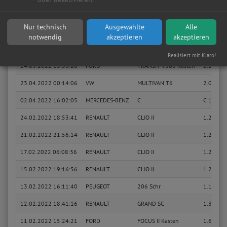
01.07.2022 20:17:30
MINI
MINI
Cooper
Nur technisch
Ausgewählte
Alle
Sie suchen in Hürth eine günstige Werkstatt?
Anfrage jetzt stellen
notwendig
akzeptieren
akzeptieren
01.07.2022 20:04:56
MINI
MINI
Cooper
Realisiert mit Klaro!
24.05.2022 13:33:26
FORD
TRANSIT V363 Kasten
2.2 TDCi
23.04.2022 00:14:06
VW
MULTIVAN T6
2.0 TDI
02.04.2022 16:02:05
MERCEDES-BENZ
C
C 180 Ko
24.02.2022 18:53:41
RENAULT
CLIO II
1.2 (BB0
21.02.2022 21:56:14
RENAULT
CLIO II
1.2 (BB0
17.02.2022 06:08:36
RENAULT
CLIO II
1.2 (BB0
15.02.2022 19:16:56
RENAULT
CLIO II
1.2 (BB0
13.02.2022 16:11:40
PEUGEOT
206 Schr
1.1 i
12.02.2022 18:41:16
RENAULT
GRAND SC
1.3 TCe 
11.02.2022 15:24:21
FORD
FOCUS II Kasten
1.6 TDCi