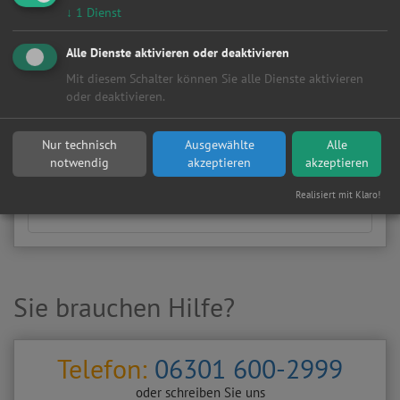
Manuell
HSN/TSN
↓
1
Dienst
Wählen Sie Hersteller und Modell Ihres Fahrzeugs aus
Alle Dienste aktivieren oder deaktivieren
den folgenden Listen aus.
Mit diesem Schalter können Sie alle Dienste aktivieren
Fahrzeugtyp:
oder deaktivieren.
Nur technisch
Ausgewählte
Alle
Hersteller:
notwendig
akzeptieren
akzeptieren
Realisiert mit Klaro!
Sie brauchen Hilfe?
Telefon:
06301 600-2999
oder schreiben Sie uns