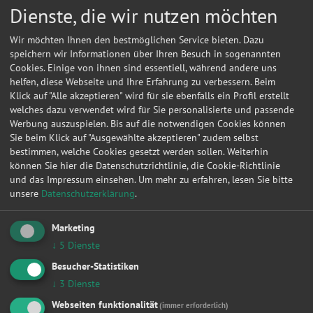
Anfragen in Hannoverhannover
Dienste, die wir nutzen möchten
Werkstattleistungen
Wir möchten Ihnen den bestmöglichen Service bieten. Dazu
|
Zahnriemen / Steuerkette
|
Bremsen
|
Kupplung
|
Inspektion
|
speichern wir Informationen über Ihren Besuch in sogenannten
Zylinderkopfdichtung
|
Fahrwerk & Stoßdämpfer
|
Radlager
|
Ölwechsel
|
Cookies. Einige von ihnen sind essentiell, während andere uns
Auspuff
|
Anhängerkupplung
|
helfen, diese Webseite und Ihre Erfahrung zu verbessern. Beim
Werkstattanfragen für
Klick auf "Alle akzeptieren" wird für sie ebenfalls ein Profil erstellt
|
Vw
|
Opel
|
Audi
|
Ford
|
Renault
|
Bmw
|
Mercedes-benz
|
Peugeot
|
Fiat
|
welches dazu verwendet wird für Sie personalisierte und passende
Werkstattanfragen in
Werbung auszuspielen. Bis auf die notwendigen Cookies können
|
Berlin
|
Hamburg
|
München
|
Düsseldorf
|
Dortmund
|
Essen
|
Leipzig
|
Frankfurt am Main
|
Stuttgart
|
Sie beim Klick auf "Ausgewählte akzeptieren" zudem selbst
bestimmen, welche Cookies gesetzt werden sollen. Weiterhin
Datum
Autohersteller
Kfz-Modell
Kfz-Typ
Werkstatt 
können Sie hier die Datenschutzrichtlinie, die Cookie-Richtlinie
und das Impressum einsehen.
Um mehr zu erfahren, lesen Sie bitte
03.12.2025 10:48:10
VW
T6 Bus
2.0 TDI
Hannover
unsere
Datenschutzerklärung
.
30.09.2020 18:21:49
Opel
Astra H Lim
Basis
Hannover
Marketing
13.02.2017 21:08:16
Smart
coupe
Pure
Hannover
↓
5
Dienste
04.02.2013 10:40:55
MAZDA
121 II
1.3 i 16V
Hannover
Besucher-Statistiken
↓
3
Dienste
Hier können Sie kostenlos Werkstattangebote einholen!
Webseiten funktionalität
(immer erforderlich)