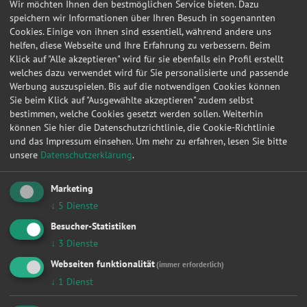
Anfragen in Hattingenattingen
Wir möchten Ihnen den bestmöglichen Service bieten. Dazu
speichern wir Informationen über Ihren Besuch in sogenannten
Cookies. Einige von ihnen sind essentiell, während andere uns
Werkstattleistungen
|
Zahnriemen / Steuerkette
|
Bremsen
|
Kupplung
|
Inspektion
|
helfen, diese Webseite und Ihre Erfahrung zu verbessern. Beim
Zylinderkopfdichtung
|
Fahrwerk & Stoßdämpfer
|
Radlager
|
Ölwechsel
|
Klick auf "Alle akzeptieren" wird für sie ebenfalls ein Profil erstellt
Auspuff
|
Anhängerkupplung
|
welches dazu verwendet wird für Sie personalisierte und passende
Werkstattanfragen für
Werbung auszuspielen. Bis auf die notwendigen Cookies können
|
Vw
|
Opel
|
Audi
|
Ford
|
Renault
|
Bmw
|
Mercedes-benz
|
Peugeot
|
Fiat
|
Sie beim Klick auf "Ausgewählte akzeptieren" zudem selbst
Werkstattanfragen in
bestimmen, welche Cookies gesetzt werden sollen. Weiterhin
|
Berlin
|
Hamburg
|
München
|
Düsseldorf
|
Dortmund
|
Essen
|
Leipzig
|
können Sie hier die Datenschutzrichtlinie, die Cookie-Richtlinie
Frankfurt am Main
|
Stuttgart
|
und das Impressum einsehen.
Um mehr zu erfahren, lesen Sie bitte
unsere
Datenschutzerklärung
.
Datum
Autohersteller
Kfz-Modell
Kfz-Typ
Werkst
16.01.2013 08:45:58
MAZDA
626 V Hatchback
2.0
Hattin
Marketing
↓
5
Dienste
Hier können Sie kostenlos Werkstattangebote einholen!
Besucher-Statistiken
Manuell
HSN/TSN
↓
3
Dienste
Webseiten funktionalität
(immer erforderlich)
Wählen Sie Hersteller und Modell Ihres Fahrzeugs aus
den folgenden Listen aus.
↓
1
Dienst
Fahrzeugtyp: