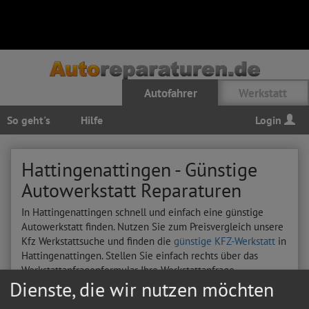
Autofahrer
Werkstatt
So geht's
Hilfe
Login
Hattingenattingen - Günstige
Autowerkstatt Reparaturen
In Hattingenattingen schnell und einfach eine günstige
Autowerkstatt finden. Nutzen Sie zum Preisvergleich unsere
Kfz Werkstattsuche und finden die
günstige KFZ-Werkstatt
in
Hattingenattingen. Stellen Sie einfach rechts über das
Werkstattanfragenformular Ihre Werkstattanfrage
Dienste, die wir nutzen möchten
Hier sehen Sie letzten Autoreparatur-