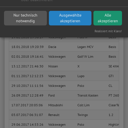
03.04.2018 09:32:44
Volkswagen
Lupo
College
Nur technisch
Ausgewählte
Alle
Sie suchen in Herdecke eine günstige Werkstatt?
Anfrage jetzt stellen
notwendig
akzeptieren
akzeptieren
27.03.2018 13:19:39
Audi
A3
1.6 Ambient
Realisiert mit Klaro!
19.02.2018 19:50:27
Volkswagen
Polo IV
Basis
18.01.2018 19:20:39
Dacia
Logan MCV
Basis
02.01.2018 19:16:41
Volkswagen
Golf IV Lim
Basis
13.12.2017 21:46:30
Nissan
X
SE 4X4
01.11.2017 12:12:23
Volkswagen
Lupo
GTI
29.10.2017 11:11:56
Volkswagen
Polo
CL
26.09.2017 12:28:49
Ford
Transit Kasten
FT 260 K City
17.07.2017 20:05:06
Mitsubishi
Colt Lim
ClearTec Int
03.07.2017 06:31:07
Renault
Twingo
1.2
29.06.2017 14:53:26
Volkswagen
Polo
Highline