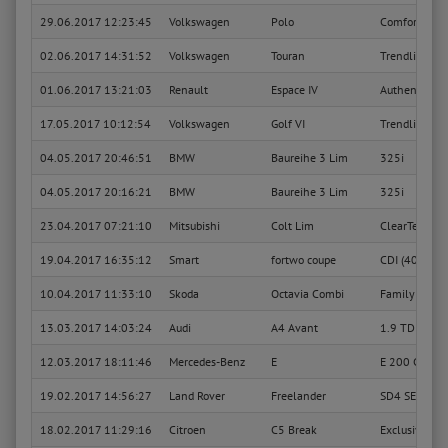
29.06.2017 12:23:45
Volkswagen
Polo
Comfortline
02.06.2017 14:31:52
Volkswagen
Touran
Trendline
01.06.2017 13:21:03
Renault
Espace IV
Authentique
17.05.2017 10:12:54
Volkswagen
Golf VI
Trendline
04.05.2017 20:46:51
BMW
Baureihe 3 Lim
325i
04.05.2017 20:16:21
BMW
Baureihe 3 Lim
325i
23.04.2017 07:21:10
Mitsubishi
Colt Lim
ClearTec Int
19.04.2017 16:35:12
Smart
fortwo coupe
CDI (40kW) (
10.04.2017 11:33:10
Skoda
Octavia Combi
Family
13.03.2017 14:03:24
Audi
A4 Avant
1.9 TDI (96k
12.03.2017 18:11:46
Mercedes-Benz
E
E 200 CDI Bl
19.02.2017 14:56:27
Land Rover
Freelander
SD4 SE
18.02.2017 11:29:16
Citroen
C5 Break
Exclusive