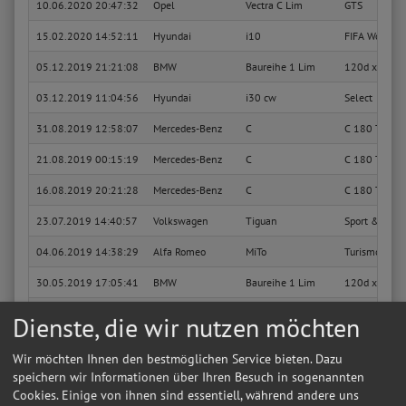
10.06.2020 20:47:32
Opel
Vectra C Lim
GTS
15.02.2020 14:52:11
Hyundai
i10
FIFA World Cu
05.12.2019 21:21:08
BMW
Baureihe 1 Lim
120d xDrive 
03.12.2019 11:04:56
Hyundai
i30 cw
Select
31.08.2019 12:58:07
Mercedes-Benz
C
C 180 T Komp
21.08.2019 00:15:19
Mercedes-Benz
C
C 180 T Komp
16.08.2019 20:21:28
Mercedes-Benz
C
C 180 T Komp
23.07.2019 14:40:57
Volkswagen
Tiguan
Sport & Styl
04.06.2019 14:38:29
Alfa Romeo
MiTo
Turismo
30.05.2019 17:05:41
BMW
Baureihe 1 Lim
120d xDrive
02.04.2019 09:15:14
Seat
Leon ST
FR
Dienste, die wir nutzen möchten
25.03.2019 08:33:06
Dacia
Logan MCV
Basis
Wir möchten Ihnen den bestmöglichen Service bieten. Dazu
11.03.2019 15:03:29
Volkswagen
Caddy PKW
Maxi Trendli
speichern wir Informationen über Ihren Besuch in sogenannten
Cookies. Einige von ihnen sind essentiell, während andere uns
22.02.2019 18:21:20
Dacia
Logan MCV
Basis