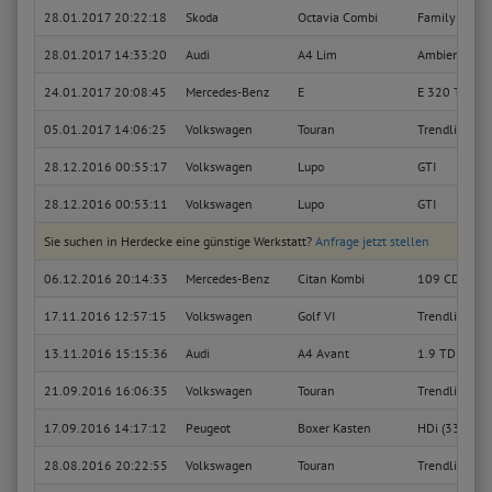
28.01.2017 20:22:18
Skoda
Octavia Combi
Family
28.01.2017 14:33:20
Audi
A4 Lim
Ambiente
24.01.2017 20:08:45
Mercedes-Benz
E
E 320 T (211
05.01.2017 14:06:25
Volkswagen
Touran
Trendline
28.12.2016 00:55:17
Volkswagen
Lupo
GTI
28.12.2016 00:53:11
Volkswagen
Lupo
GTI
Sie suchen in Herdecke eine günstige Werkstatt?
Anfrage jetzt stellen
06.12.2016 20:14:33
Mercedes-Benz
Citan Kombi
109 CDI lang
17.11.2016 12:57:15
Volkswagen
Golf VI
Trendline
13.11.2016 15:15:36
Audi
A4 Avant
1.9 TDI (96k
21.09.2016 16:06:35
Volkswagen
Touran
Trendline
17.09.2016 14:17:12
Peugeot
Boxer Kasten
HDi (333)
28.08.2016 20:22:55
Volkswagen
Touran
Trendline