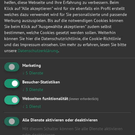
helfen, diese Webseite und Ihre Erfahrung zu verbessern. Beim
Klick auf "Alle akzeptieren" wird für sie ebenfalls ein Profil erstellt
28.01.2019 16:15:15
Toyota
Aygo
CoolBlue
welches dazu verwendet wird für Sie personalisierte und passende
Werbung auszuspielen. Bis auf die notwendigen Cookies können
03.01.2019 15:13:18
Renault
Modus
Authentique
Sie beim Klick auf "Ausgewählte akzeptieren" zudem selbst
27.12.2018 12:48:55
Renault
Modus
Authentique
bestimmen, welche Cookies gesetzt werden sollen. Weiterhin
können Sie hier die Datenschutzrichtlinie, die Cookie-Richtlinie
09.12.2018 18:36:59
BMW
Baureihe 3 Lim
325i
und das Impressum einsehen.
Um mehr zu erfahren, lesen Sie bitte
unsere
Datenschutzerklärung
.
19.10.2018 16:04:10
Dacia
Dokker
Laureate
17.10.2018 10:16:19
Renault
Modus
Authentique
Marketing
17.09.2018 05:55:13
Audi
A6 Lim
2.4 (121kW)
↓
5
Dienste
Besucher-Statistiken
09.09.2018 14:26:03
Nissan
Qashqai
Tekna 4X4
↓
3
Dienste
09.09.2018 13:45:10
Nissan
Qashqai
Tekna 4X4
Webseiten funktionalität
(immer erforderlich)
09.08.2018 17:49:52
Volkswagen
T4 Bus
Multivan Gen
↓
1
Dienst
23.05.2018 16:03:01
Volkswagen
Golf VI
Trendline
Alle Dienste aktivieren oder deaktivieren
20.05.2018 07:42:43
Honda
Jazz
1.4 Comfort 
Mit diesem Schalter können Sie alle Dienste aktivieren
18.05.2018 17:51:44
Volkswagen
Polo IV
Comfortline
oder deaktivieren.