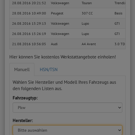
28.08.2016 20:21:52
Volkswagen
Touran
Trendline
28.08.2016 10:49:00
Peugeot
307 CC
Basis
26.08.2016 15:29:13
Volkswagen
Lupo
GTI
26.08.2016 15:26:19
Volkswagen
Lupo
GTI
21.08.2016 10:56:05
Audi
A4 Avant
3.0 TDI quat
Hier können Sie kostenlos Werkstattangebote einholen!
Manuell
HSN/TSN
Wählen Sie Hersteller und Modell Ihres Fahrzeugs aus
den folgenden Listen aus.
Fahrzeugtyp:
Hersteller: