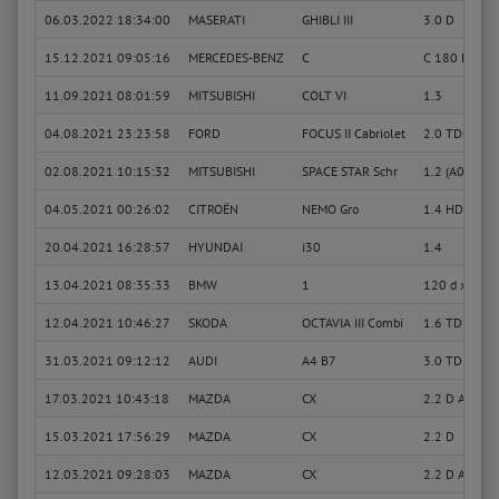
06.03.2022 18:34:00
MASERATI
GHIBLI III
3.0 D
15.12.2021 09:05:16
MERCEDES-BENZ
C
C 180 Kompre
11.09.2021 08:01:59
MITSUBISHI
COLT VI
1.3
04.08.2021 23:23:58
FORD
FOCUS II Cabriolet
2.0 TDCi
02.08.2021 10:15:32
MITSUBISHI
SPACE STAR Schr
1.2 (A03A)
04.05.2021 00:26:02
CITROËN
NEMO Gro
1.4 HDi
20.04.2021 16:28:57
HYUNDAI
i30
1.4
13.04.2021 08:35:33
BMW
1
120 d xDrive
12.04.2021 10:46:27
SKODA
OCTAVIA III Combi
1.6 TDI
31.03.2021 09:12:12
AUDI
A4 B7
3.0 TDI quatt
17.03.2021 10:43:18
MAZDA
CX
2.2 D AWD
15.03.2021 17:56:29
MAZDA
CX
2.2 D
12.03.2021 09:28:03
MAZDA
CX
2.2 D AWD