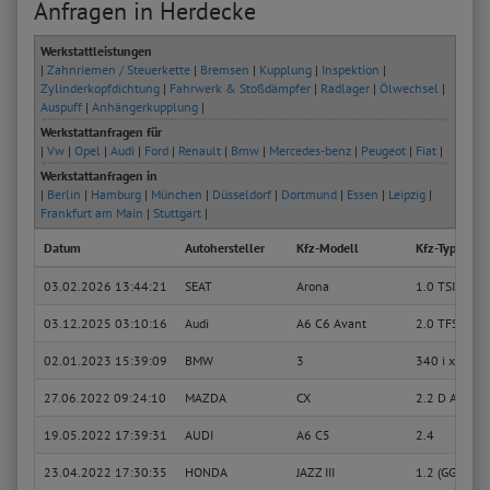
Anfragen in Herdecke
Werkstattleistungen
|
Zahnriemen / Steuerkette
|
Bremsen
|
Kupplung
|
Inspektion
|
Zylinderkopfdichtung
|
Fahrwerk & Stoßdämpfer
|
Radlager
|
Ölwechsel
|
Auspuff
|
Anhängerkupplung
|
Werkstattanfragen für
|
Vw
|
Opel
|
Audi
|
Ford
|
Renault
|
Bmw
|
Mercedes-benz
|
Peugeot
|
Fiat
|
Werkstattanfragen in
|
Berlin
|
Hamburg
|
München
|
Düsseldorf
|
Dortmund
|
Essen
|
Leipzig
|
Frankfurt am Main
|
Stuttgart
|
Datum
Autohersteller
Kfz-Modell
Kfz-Typ
03.02.2026 13:44:21
SEAT
Arona
1.0 TSI
03.12.2025 03:10:16
Audi
A6 C6 Avant
2.0 TFSI
02.01.2023 15:39:09
BMW
3
340 i xDrive
27.06.2022 09:24:10
MAZDA
CX
2.2 D AWD (
19.05.2022 17:39:31
AUDI
A6 C5
2.4
23.04.2022 17:30:35
HONDA
JAZZ III
1.2 (GG1)