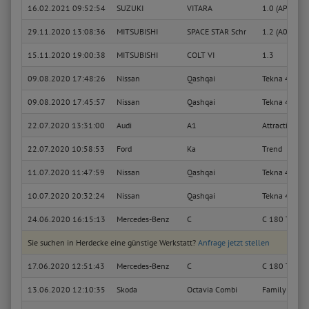
16.02.2021 09:52:54
SUZUKI
VITARA
1.0 (APK 310
29.11.2020 13:08:36
MITSUBISHI
SPACE STAR Schr
1.2 (A03A)
15.11.2020 19:00:38
MITSUBISHI
COLT VI
1.3
09.08.2020 17:48:26
Nissan
Qashqai
Tekna 4X4
09.08.2020 17:45:57
Nissan
Qashqai
Tekna 4X4
22.07.2020 13:31:00
Audi
A1
Attraction
22.07.2020 10:58:53
Ford
Ka
Trend
11.07.2020 11:47:59
Nissan
Qashqai
Tekna 4X4
10.07.2020 20:32:24
Nissan
Qashqai
Tekna 4X4
24.06.2020 16:15:13
Mercedes-Benz
C
C 180 T Komp
Sie suchen in Herdecke eine günstige Werkstatt?
Anfrage jetzt stellen
17.06.2020 12:51:43
Mercedes-Benz
C
C 180 T Komp
13.06.2020 12:10:35
Skoda
Octavia Combi
Family