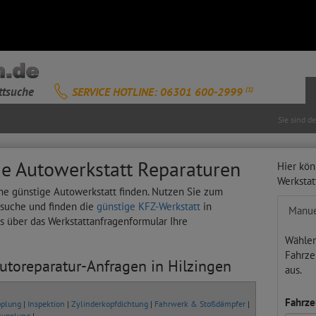
ttsuche
SERVICE HOTLINE: 06301 600-2999
(1)
Sie sind d
ge Autowerkstatt Reparaturen
Hier kön
Werksta
ine günstige Autowerkstatt finden. Nutzen Sie zum
tsuche und finden die
günstige KFZ-Werkstatt
in
Manue
ts über das Werkstattanfragenformular Ihre
Wählen
Fahrze
Autoreparatur-Anfragen in Hilzingen
aus.
Fahrze
plung
|
Inspektion
|
Zylinderkopfdichtung
|
Fahrwerk & Stoßdämpfer
|
kupplung
|