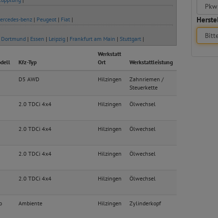
Herstel
ercedes-benz
|
Peugeot
|
Fiat
|
|
Dortmund
|
Essen
|
Leipzig
|
Frankfurt am Main
|
Stuttgart
|
Werkstatt
dell
Kfz-Typ
Ort
Werkstattleistung
D5 AWD
Hilzingen
Zahnriemen /
Steuerkette
2.0 TDCi 4x4
Hilzingen
Ölwechsel
2.0 TDCi 4x4
Hilzingen
Ölwechsel
2.0 TDCi 4x4
Hilzingen
Ölwechsel
2.0 TDCi 4x4
Hilzingen
Ölwechsel
o
Ambiente
Hilzingen
Zylinderkopf