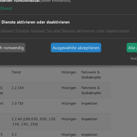
seiten funktionalität
(immer erforderlich)
Dienst
a
2.0 D LT 4WD Exclusive
Hilzingen
Zahnriemen /
Steuerkette
e Dienste aktivieren oder deaktivieren
C
Basis
Hilzingen
Bremsen
 diesem Schalter können Sie alle Dienste aktivieren oder deaktivieren.
Exclusive
Hilzingen
Kupplung
ch notwendig
Ausgewählte akzeptieren
Alle
Exclusive
Hilzingen
Kupplung
Real
Trend
Hilzingen
Fahrwerk &
Stoßdämpfer
 G
2.2 16V
Hilzingen
Fahrwerk &
et
Stoßdämpfer
nt
2.0 TDI
Hilzingen
Inspektion
O
1.2 60 (188.030, .050, .130,
Hilzingen
Inspektion
.150, .230, .250)
TS
3.2
Hilzingen
Inspektion