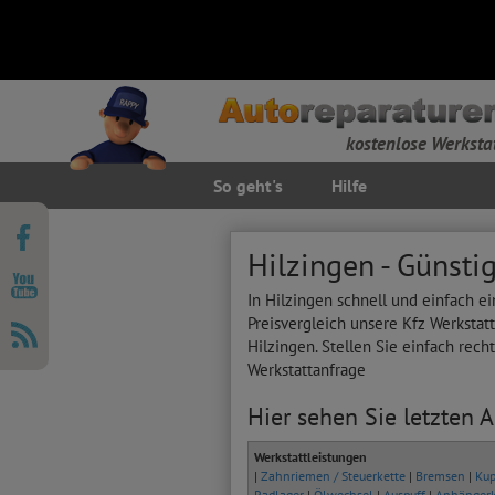
kostenlose Werksta
So geht's
Hilfe
Hilzingen - Günsti
In Hilzingen schnell und einfach e
Preisvergleich unsere Kfz Werkstat
Hilzingen. Stellen Sie einfach rech
Werkstattanfrage
Hier sehen Sie letzten 
Werkstattleistungen
|
Zahnriemen / Steuerkette
|
Bremsen
|
Kup
Radlager
|
Ölwechsel
|
Auspuff
|
Anhänger