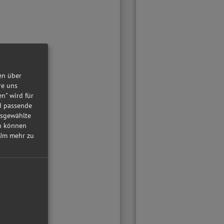
en über
re uns
en" wird für
nd passende
usgewählte
in können
Um mehr zu