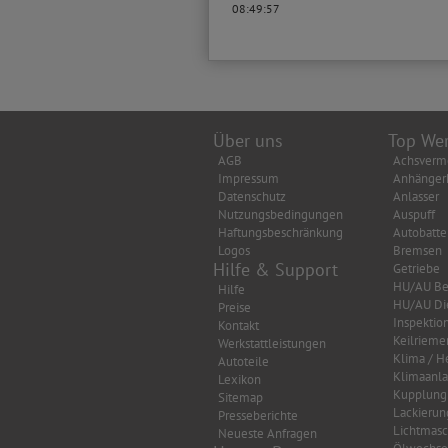
08:49:57
Über uns
Top Wer
AGB
Achsverm
Impressum
Anhänger
Datenschutz
Anlasser
Nutzungsbedingungen
Auspuff
Haftungsbeschränkung
Autobatte
Logos
Bremsen
Hilfe & Support
Getriebe
HU/AU Be
Hilfe
HU/AU Di
Preise
Inspektio
Kontakt
Keilrieme
Werkstattleistungen
Klima / H
Autoteile
Klimaanl
Lexikon
Kupplung
Sitemap
Lackierun
Presseberichte
Lichtmasc
Neueste Anfragen