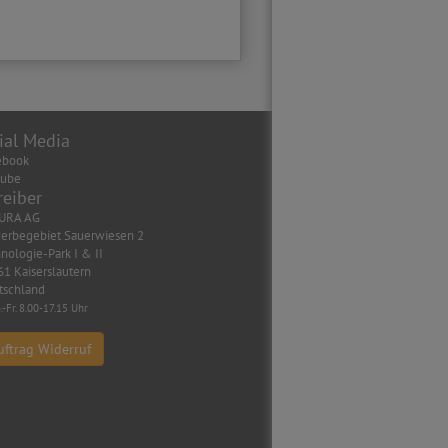
ial Media
ebook
tube
reiber
URA AG
erbegebiet Sauerwiesen 2
nologie-Park I & II
1 Kaiserslautern
tschland
.-Fr. 8.00-17.15 Uhr
uftrag Widerruf