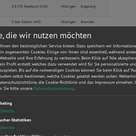
2.8 JTD Radstand 3200
Hilzingen
Kupplung
5 Star Edition AWD
Hilzingen
Bremsen
e, die wir nutzen möchten
1.8 t Arc
Hilzingen
Kupplung
Ihnen den bestmöglichen Service bieten. Dazu speichern wir Information
 in sogenannten Cookies. Einige von ihnen sind essentiell, während ande
C
Basis
Hilzingen
Sonstige
 Webseite und Ihre Erfahrung zu verbessern. Beim Klick auf "Alle akzeptier
 ein Profil erstellt welches dazu verwendet wird für Sie personalisierte u
C
Basis
Hilzingen
Sonstige
uspielen. Bis auf die notwendigen Cookies können Sie beim Klick auf "A
 zudem selbst bestimmen, welche Cookies gesetzt werden sollen. Weiterh
Datenschutzrichtlinie, die Cookie-Richtlinie und das Impressum einsehen.
C
Basis
Hilzingen
Sonstige
en Sie bitte unsere
Datenschutzerklärung
.
Trendline
Hilzingen
Bremsen
keting
Dienste
Trendline
Hilzingen
Bremsen
ucher-Statistiken
Dienste
 Lim
Basis
Hilzingen
Bremsen