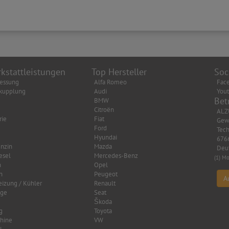
kstattleistungen
Top Hersteller
Soc
essung
Alfa Romeo
Fac
kupplung
Audi
You
Bet
BMW
Citroën
ALZ
rie
Fiat
Gew
Ford
Tech
Hyundai
6766
nzin
Mazda
Deu
esel
Mercedes-Benz
(1) Mo
n
Opel
n
Peugeot
A
eizung / Kühler
Renault
age
Seat
Škoda
g
Toyota
hine
VW