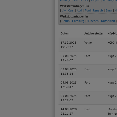
Werkstattanfragen für
|
Vw
|
Opel
|
Audi
|
Ford
|
Renault
|
Bmw
|
M
Werkstattanfragen in
|
Berlin
|
Hamburg
|
München
|
Düsseldorf
Datum
Autohersteller
Kfz-Mo
17.12.2025
Volvo
XC90 II
19:39:27
03.08.2025
Ford
Kuga 2
12:46:07
03.08.2025
Ford
Kuga 2
12:35:24
03.08.2025
Ford
Kuga 2
12:30:47
03.08.2025
Ford
Kuga 2
12:28:02
14.08.2020
Ford
Monde
22:21:27
Turnier