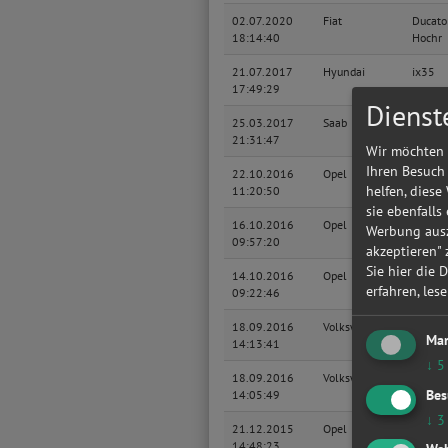
02.07.2020
Fiat
Ducato
18:14:40
Hochr
21.07.2017
Hyundai
ix35
17:49:29
Dienst
25.03.2017
Saab
9
21:31:47
Wir möchten 
Ihren Besuch
22.10.2016
Opel
Corsa 
helfen, diese
11:20:50
sie ebenfalls
16.10.2016
Opel
Corsa 
Werbung ausz
09:57:20
akzeptieren"
Sie hier die 
14.10.2016
Opel
Corsa 
erfahren, les
09:22:46
18.09.2016
Volkswagen
Golf VI
Mar
14:13:41
Plus
↓
5
18.09.2016
Volkswagen
Golf VI
Bes
14:05:49
Plus
↓
3
21.12.2015
Opel
Astra F
14:48:23