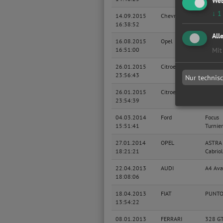
Web
↓
1
14.09.2015
Chevrolet
Captiv
16:38:52
All
16.08.2015
Opel
Corsa 
16:51:00
Mit
26.01.2015
Citroen
C5 Lim
23:56:43
Nur technis
26.01.2015
Citroen
C5 Lim
23:54:39
04.03.2014
Ford
Focus
15:51:41
Turnier
27.01.2014
OPEL
ASTRA
18:21:21
Cabriol
22.04.2013
AUDI
A4 Ava
18:08:06
18.04.2013
FIAT
PUNT
13:54:22
08.01.2013
FERRARI
328 G