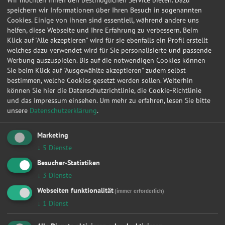
Wir möchten Ihnen den bestmöglichen Service bieten. Dazu
25.10.2018 16:26:45
Opel
Mokka
Color Inn
speichern wir Informationen über Ihren Besuch in sogenannten
Cookies. Einige von ihnen sind essentiell, während andere uns
20.08.2018 00:43:21
Opel
Astra H Lim
Edition
helfen, diese Webseite und Ihre Erfahrung zu verbessern. Beim
Klick auf "Alle akzeptieren" wird für sie ebenfalls ein Profil erstellt
02.02.2017 19:53:57
Audi
A6 Avant
3.0 TDI qu
welches dazu verwendet wird für Sie personalisierte und passende
Werbung auszuspielen. Bis auf die notwendigen Cookies können
05.12.2016 18:21:42
Volvo
V 70 Kombi
D5
Sie beim Klick auf "Ausgewählte akzeptieren" zudem selbst
24.10.2016 20:41:11
Seat
Altea XL
Freetrack
bestimmen, welche Cookies gesetzt werden sollen. Weiterhin
können Sie hier die Datenschutzrichtlinie, die Cookie-Richtlinie
19.08.2016 12:31:00
Opel
Zafira A
Elegance
und das Impressum einsehen.
Um mehr zu erfahren, lesen Sie bitte
unsere
Datenschutzerklärung
.
23.04.2016 22:03:42
Dacia
Sandero
Ambiance
25.06.2015 09:11:28
Lexus
LS400
Basis (UCF
Marketing
09.05.2015 19:32:22
MG Rover
MGF
VVC
↓
5
Dienste
Besucher-Statistiken
14.12.2014 13:49:51
Volkswagen
T4 Bus
Multivan A
↓
3
Dienste
27.11.2014 11:22:25
Mazda
121
LX
Webseiten funktionalität
(immer erforderlich)
12.06.2014 16:08:02
Opel
Signum
Sport
↓
1
Dienst
16.04.2014 16:04:14
Opel
Signum
Sport