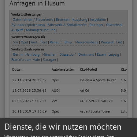
Anfragen in Husum
Werkstattleistungen
|
Zahnriemen / Steuerkette
|
Bremsen
|
Kupplung
|
Inspektion
|
Zylinderkopfdichtung
|
Fahrwerk & Stoßdämpfer
|
Radlager
|
Ölwechsel
|
Auspuff
|
Anhängerkupplung
|
Werkstattanfragen für
|
Vw
|
Opel
|
Audi
|
Ford
|
Renault
|
Bmw
|
Mercedes-benz
|
Peugeot
|
Fiat
|
Werkstattanfragen in
|
Berlin
|
Hamburg
|
München
|
Düsseldorf
|
Dortmund
|
Essen
|
Leipzig
|
Frankfurt am Main
|
Stuttgart
|
Datum
Autohersteller
Kfz-Modell
Kfz-Typ
12.11.2024 20:39:37
Opel
Insignia A Sports Tourer
1.6 CDTi (
18.07.2023 23:36:48
AUDI
A6 C6
3.0 TDI qu
05.06.2023 12:02:51
VW
GOLF SPORTSVAN VII
1.6 TDI
20.11.2019 19:33:09
Opel
Astra J Sports Tourer
Edition
20.11.2019 19:30:06
Opel
Astra J Sports Tourer
Edition
Dienste, die wir nutzen möchten
19.11.2019 22:39:12
Opel
Astra J Sports Tourer
Edition