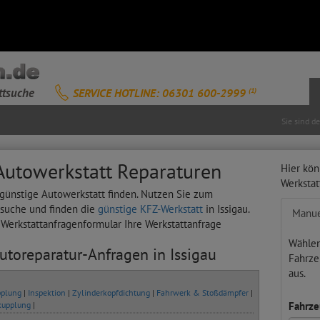
ttsuche
SERVICE HOTLINE: 06301 600-2999
(1)
Sie sind d
 Autowerkstatt Reparaturen
Hier kön
Werksta
e günstige Autowerkstatt finden. Nutzen Sie zum
tsuche und finden die
günstige KFZ-Werkstatt
in Issigau.
Manue
s Werkstattanfragenformular Ihre Werkstattanfrage
Wählen
Autoreparatur-Anfragen in Issigau
Fahrze
aus.
plung
|
Inspektion
|
Zylinderkopfdichtung
|
Fahrwerk & Stoßdämpfer
|
kupplung
|
Fahrze