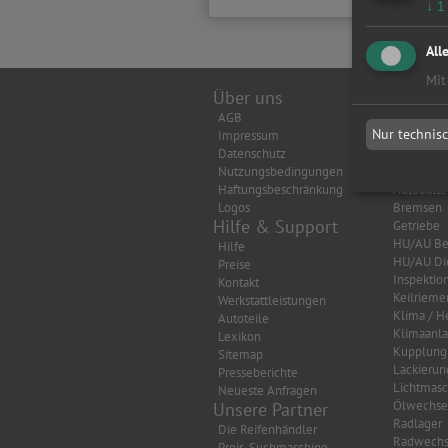
↓
1
All
Mit
Über uns
Top Wer
AGB
Achsverm
Nur technis
Impressum
Anhänger
Datenschutz
Anlasser
Nutzungsbedingungen
Auspuff
Haftungsbeschränkung
Autobatte
Logos
Bremsen
Hilfe & Support
Getriebe
HU/AU Be
Hilfe
HU/AU Di
Preise
Inspektio
Kontakt
Keilrieme
Werkstattleistungen
Klima / H
Autoteile
Klimaanl
Lexikon
Kupplung
Sitemap
Lackierun
Presseberichte
Lichtmasc
Neueste Anfragen
Ölwechse
Unsere Partner
Radlager
Die Reifenhändler
Radwechs
Preis-Suchmaschine