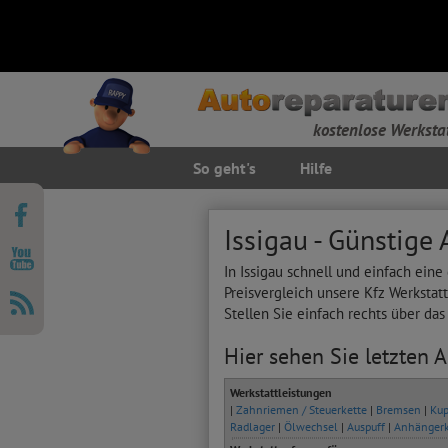
kostenlose Werksta
So geht's
Hilfe
Issigau - Günstige
In Issigau schnell und einfach ein
Preisvergleich unsere Kfz Werkstat
Stellen Sie einfach rechts über da
Hier sehen Sie letzten 
Werkstattleistungen
|
Zahnriemen / Steuerkette
|
Bremsen
|
Kup
Radlager
|
Ölwechsel
|
Auspuff
|
Anhänger