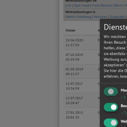
Werkstattanfragen für
|
Vw
|
Opel
|
Audi
|
Ford
|
Renault
|
Bmw
|
M
Werkstattanfragen in
|
Berlin
|
Hamburg
|
München
|
Düsseldorf
Dienst
Datum
Autohersteller
Kf
Wir möchten 
19.04.2025
Ford
Mo
Ihren Besuch
11:57:55
Tu
helfen, diese
sie ebenfalls
07.10.2019
Opel
Ast
Werbung ausz
05:59:39
To
akzeptieren"
01.09.2019
Opel
Ast
Sie hier die 
09:22:57
To
erfahren, les
12.07.2017
Volkswagen
LT
10:34:59
Mar
↓
5
12.07.2017
Volkswagen
LT
10:26:47
Bes
↓
3
27.01.2013
OPEL
AS
20:01:25
Ca
Web