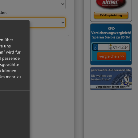
ler:
en über
re uns
en" wird für
nd passende
usgewählte
in können
Um mehr zu