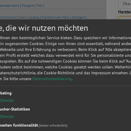
ercedes-benz
|
Peugeot
|
Fiat
|
Herstel
|
Dortmund
|
Essen
|
Leipzig
|
Frankfurt am Main
|
Stuttgart
|
e, die wir nutzen möchten
Werkstatt
z-Modell
Kfz-Typ
Ort
Werkstattleistung
Ihnen den bestmöglichen Service bieten. Dazu speichern wir Information
ndeo 4
2.0 TDCi
Issigau
Getriebe
 in sogenannten Cookies. Einige von ihnen sind essentiell, während ande
rnier
 Webseite und Ihre Erfahrung zu verbessern. Beim Klick auf "Alle akzeptier
 ein Profil erstellt welches dazu verwendet wird für Sie personalisierte u
ra J Sports
Edition
Issigau
Kupplung
uspielen. Bis auf die notwendigen Cookies können Sie beim Klick auf "A
urer
 zudem selbst bestimmen, welche Cookies gesetzt werden sollen. Weiterh
ra J Sports
Active
Issigau
Kupplung
Datenschutzrichtlinie, die Cookie-Richtlinie und das Impressum einsehen.
urer
en Sie bitte unsere
Datenschutzerklärung
.
 Pritsche
40
Issigau
Zahnriemen /
Doppelkabine
Steuerkette
keting
Dienste
 Pritsche
40
Issigau
Zahnriemen /
Doppelkabine
Steuerkette
ucher-Statistiken
Dienste
TRA H
1.9 CDTI
Issigau
Inspektion
ravan
seiten funktionalität
(immer erforderlich)