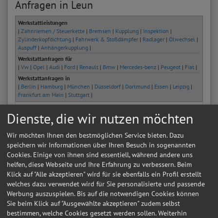
Anfragen in Leun
Werkstattleistungen
|
Zahnriemen / Steuerkette
|
Bremsen
|
Kupplung
|
Inspektion
|
Zylinderkopfdichtung
|
Fahrwerk & Stoßdämpfer
|
Radlager
|
Ölwechsel
|
Auspuff
|
Anhängerkupplung
|
Werkstattanfragen für
|
Vw
|
Opel
|
Audi
|
Ford
|
Renault
|
Bmw
|
Mercedes-benz
|
Peugeot
|
Fiat
|
Werkstattanfragen in
|
Berlin
|
Hamburg
|
München
|
Düsseldorf
|
Dortmund
|
Essen
|
Leipzig
|
Frankfurt am Main
|
Stuttgart
|
Datum
Autohersteller
Kfz-Modell
Kfz-Typ
Dienste, die wir nutzen möchten
25.01.2026 20:34:26
VW
Golf 7
1.4 TSI
Wir möchten Ihnen den bestmöglichen Service bieten. Dazu
05.06.2023 17:26:38
FORD
FOCUS III
1.6 EcoBoost
speichern wir Informationen über Ihren Besuch in sogenannten
Cookies. Einige von ihnen sind essentiell, während andere uns
13.01.2023 12:42:41
SKODA
130
L,GL
helfen, diese Webseite und Ihre Erfahrung zu verbessern. Beim
Klick auf "Alle akzeptieren" wird für sie ebenfalls ein Profil erstellt
29.12.2019 22:30:20
Renault
Laguna Grandtour II
Expression
welches dazu verwendet wird für Sie personalisierte und passende
Werbung auszuspielen. Bis auf die notwendigen Cookies können
16.08.2019 09:36:13
Seat
Alhambra
Style
Sie beim Klick auf "Ausgewählte akzeptieren" zudem selbst
13.02.2018 10:34:13
Volkswagen
Eos
Basis
bestimmen, welche Cookies gesetzt werden sollen. Weiterhin