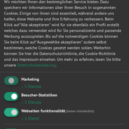
Anfragen in Maihingen
Wir möchten Ihnen den bestmöglichen Service bieten. Dazu
speichern wir Informationen über Ihren Besuch in sogenannten
Cookies. Einige von ihnen sind essentiell, während andere uns
Werkstattleistungen
|
Zahnriemen / Steuerkette
|
Bremsen
|
Kupplung
|
Inspektion
|
helfen, diese Webseite und Ihre Erfahrung zu verbessern. Beim
Zylinderkopfdichtung
|
Fahrwerk & Stoßdämpfer
|
Radlager
|
Ölwechsel
|
Klick auf "Alle akzeptieren" wird für sie ebenfalls ein Profil erstellt
Auspuff
|
Anhängerkupplung
|
welches dazu verwendet wird für Sie personalisierte und passende
Werkstattanfragen für
Werbung auszuspielen. Bis auf die notwendigen Cookies können
|
Vw
|
Opel
|
Audi
|
Ford
|
Renault
|
Bmw
|
Mercedes-benz
|
Peugeot
|
Fiat
|
Sie beim Klick auf "Ausgewählte akzeptieren" zudem selbst
Werkstattanfragen in
bestimmen, welche Cookies gesetzt werden sollen. Weiterhin
|
Berlin
|
Hamburg
|
München
|
Düsseldorf
|
Dortmund
|
Essen
|
Leipzig
|
können Sie hier die Datenschutzrichtlinie, die Cookie-Richtlinie
Frankfurt am Main
|
Stuttgart
|
und das Impressum einsehen.
Um mehr zu erfahren, lesen Sie bitte
unsere
Datenschutzerklärung
.
Datum
Autohersteller
Kfz-Modell
Kfz-Typ
Werkstatt O
02.01.2013 20:29:44
RENAULT
KANGOO
1.6 16V
Maihingen
Marketing
↓
5
Dienste
Hier können Sie kostenlos Werkstattangebote einholen!
Besucher-Statistiken
Manuell
HSN/TSN
↓
3
Dienste
Webseiten funktionalität
(immer erforderlich)
Wählen Sie Hersteller und Modell Ihres Fahrzeugs aus
den folgenden Listen aus.
↓
1
Dienst
Fahrzeugtyp: