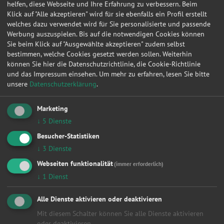
helfen, diese Webseite und Ihre Erfahrung zu verbessern. Beim
Klick auf "Alle akzeptieren" wird für sie ebenfalls ein Profil erstellt
12.03.2020 17:38:40
Ford
Mondeo Turnier
Busin
welches dazu verwendet wird für Sie personalisierte und passende
Werbung auszuspielen. Bis auf die notwendigen Cookies können
25.02.2020 20:48:58
Audi
A8
3.7 qu
Sie beim Klick auf "Ausgewählte akzeptieren" zudem selbst
06.02.2020 16:35:54
Peugeot
3008
Plati
bestimmen, welche Cookies gesetzt werden sollen. Weiterhin
können Sie hier die Datenschutzrichtlinie, die Cookie-Richtlinie
30.01.2020 18:41:15
MINI
MINI
Coope
und das Impressum einsehen.
Um mehr zu erfahren, lesen Sie bitte
unsere
Datenschutzerklärung
.
27.12.2019 22:36:09
Audi
80
Limou
30.11.2019 11:11:38
Ford
C
Titan
Marketing
29.11.2019 12:26:26
Volkswagen
Golf II
Memp
↓
5
Dienste
Besucher-Statistiken
27.11.2019 12:01:17
Volkswagen
Golf II
Memp
↓
3
Dienste
14.11.2019 12:49:54
BMW
Baureihe 5 Lim
523i
Webseiten funktionalität
(immer erforderlich)
13.11.2019 00:46:05
BMW
Baureihe 5 Lim
523i
↓
1
Dienst
05.11.2019 07:22:41
Ford
Transit Connect
Kaste
Alle Dienste aktivieren oder deaktivieren
18.05.2019 09:39:24
Volkswagen
Passat Variant
Highl
Mit diesem Schalter können Sie alle Dienste aktivieren
09.05.2019 16:28:05
Fiat
Panda
Loung
oder deaktivieren.