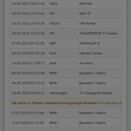
14.04.2021 08:21:45
LADA
NIVA Gel
1700 
10.03.2021 20:53:41
VW
GOLF IV
1.4 1
28.02.2021 18:37:38
VOLVO
V40 Kombi
1.8 i
20.02.2021 18:47:36
VW
TRANSPORTER T5 Kasten
1.9 T
07.01.2021 03:42:50
JEEP
WRANGLER III
3.6 V
24.10.2020 01:07:28
Ford
Mondeo Turnier
Busin
14.09.2020 17:38:27
Audi
A4 Avant
Ambi
04.09.2020 03:55:40
BMW
Baureihe 3 Cabrio
325 C
04.09.2020 03:53:22
BMW
Baureihe 3 Cabrio
325 C
26.08.2020 20:38:11
Volkswagen
T5 Transporter Kasten
Kaste
Sie suchen in Menden (sauerland) eine günstige Werkstatt?
Anfrage jetzt stellen
27.07.2020 14:33:46
BMW
Baureihe 4 Cabrio
420i 
27.07.2020 14:31:50
BMW
Baureihe 4 Cabrio
420i 