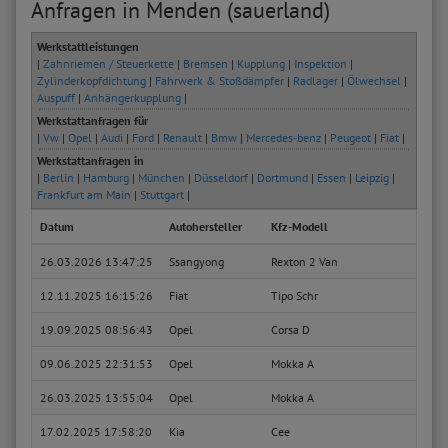
Anfragen in Menden (sauerland)
Werkstattleistungen
|
Zahnriemen / Steuerkette
|
Bremsen
|
Kupplung
|
Inspektion
|
Zylinderkopfdichtung
|
Fahrwerk & Stoßdämpfer
|
Radlager
|
Ölwechsel
|
Auspuff
|
Anhängerkupplung
|
Werkstattanfragen für
|
Vw
|
Opel
|
Audi
|
Ford
|
Renault
|
Bmw
|
Mercedes-benz
|
Peugeot
|
Fiat
|
Werkstattanfragen in
|
Berlin
|
Hamburg
|
München
|
Düsseldorf
|
Dortmund
|
Essen
|
Leipzig
|
Frankfurt am Main
|
Stuttgart
|
Datum
Autohersteller
Kfz-Modell
Kfz-T
26.03.2026 13:47:25
Ssangyong
Rexton 2 Van
2.2 e
12.11.2025 16:15:26
Fiat
Tipo Schr
1.4 (
19.09.2025 08:56:43
Opel
Corsa D
1.2 (
09.06.2025 22:31:53
Opel
Mokka A
1.4 (7
26.03.2025 13:55:04
Opel
Mokka A
1.6 (7
17.02.2025 17:58:20
Kia
Cee
1.6 C