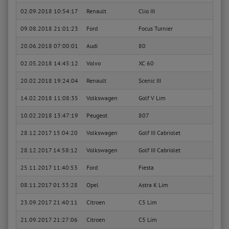
02.09.2018 10:54:17
Renault
Clio III
Tom T
09.08.2018 21:01:23
Ford
Focus Turnier
Basis
20.06.2018 07:00:01
Audi
80
90 Ba
02.05.2018 14:45:12
Volvo
XC 60
Mome
20.02.2018 19:24:04
Renault
Scenic III
Dyna
14.02.2018 11:08:35
Volkswagen
Golf V Lim
Comfo
10.02.2018 13:47:19
Peugeot
807
Tenda
28.12.2017 15:04:20
Volkswagen
Golf III Cabriolet
Highl
28.12.2017 14:58:12
Volkswagen
Golf III Cabriolet
Highl
25.11.2017 11:40:53
Ford
Fiesta
Trend
08.11.2017 01:33:28
Opel
Astra K Lim
INNOV
23.09.2017 21:40:11
Citroen
C5 Lim
Confo
21.09.2017 21:27:06
Citroen
C5 Lim
Confo