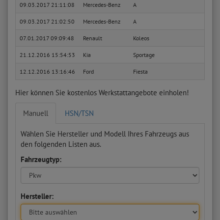
09.03.2017 21:11:08
Mercedes-Benz
A
A 160
09.03.2017 21:02:50
Mercedes-Benz
A
A 160
07.01.2017 09:09:48
Renault
Koleos
Expre
21.12.2016 15:54:53
Kia
Sportage
Attra
12.12.2016 13:16:46
Ford
Fiesta
Basis
Hier können Sie kostenlos Werkstattangebote einholen!
Manuell
HSN/TSN
Wählen Sie Hersteller und Modell Ihres Fahrzeugs aus
den folgenden Listen aus.
Fahrzeugtyp:
Hersteller: