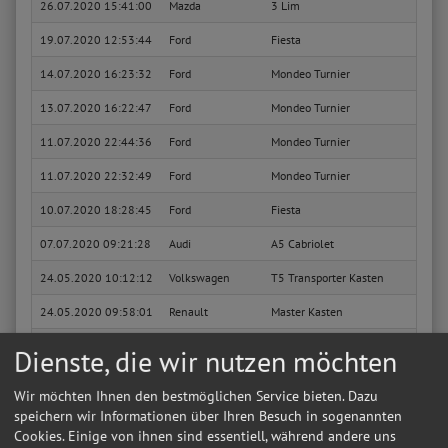
26.07.2020 15:41:00
Mazda
3 Lim
High-
19.07.2020 12:53:44
Ford
Fiesta
Trend
14.07.2020 16:23:32
Ford
Mondeo Turnier
Busin
13.07.2020 16:22:47
Ford
Mondeo Turnier
Busin
11.07.2020 22:44:36
Ford
Mondeo Turnier
Busin
11.07.2020 22:32:49
Ford
Mondeo Turnier
Busin
10.07.2020 18:28:45
Ford
Fiesta
Fun X
07.07.2020 09:21:28
Audi
A5 Cabriolet
2.0 T
24.05.2020 10:12:12
Volkswagen
T5 Transporter Kasten
Kaste
24.05.2020 09:58:01
Renault
Master Kasten
L2H2 
08.05.2020 00:45:59
Audi
80 Avant
Limou
Dienste, die wir nutzen möchten
15.04.2020 18:14:36
Ford
Mondeo Turnier
Busin
Wir möchten Ihnen den bestmöglichen Service bieten. Dazu
15.04.2020 16:50:34
Ford
Mondeo Turnier
Busin
speichern wir Informationen über Ihren Besuch in sogenannten
Cookies. Einige von ihnen sind essentiell, während andere uns
07.04.2020 11:54:25
Ford
Mondeo Turnier
Busin