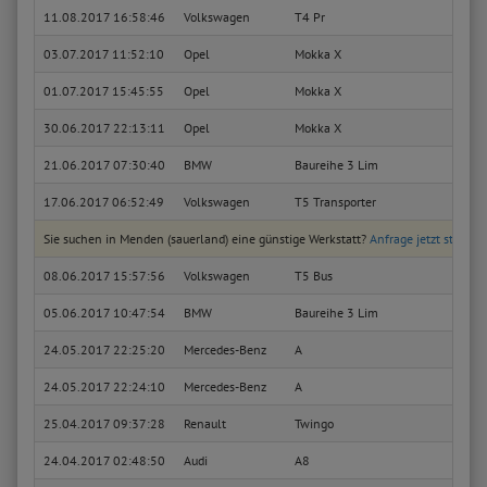
11.08.2017 16:58:46
Volkswagen
T4 Pr
Fahrg
03.07.2017 11:52:10
Opel
Mokka X
Active
01.07.2017 15:45:55
Opel
Mokka X
Active
30.06.2017 22:13:11
Opel
Mokka X
Active
21.06.2017 07:30:40
BMW
Baureihe 3 Lim
318i
17.06.2017 06:52:49
Volkswagen
T5 Transporter
Kombi
Sie suchen in Menden (sauerland) eine günstige Werkstatt?
Anfrage jetzt stellen
08.06.2017 15:57:56
Volkswagen
T5 Bus
Multi
05.06.2017 10:47:54
BMW
Baureihe 3 Lim
318i
24.05.2017 22:25:20
Mercedes-Benz
A
A 140
24.05.2017 22:24:10
Mercedes-Benz
A
A 140
25.04.2017 09:37:28
Renault
Twingo
Gordin
24.04.2017 02:48:50
Audi
A8
4.2 q