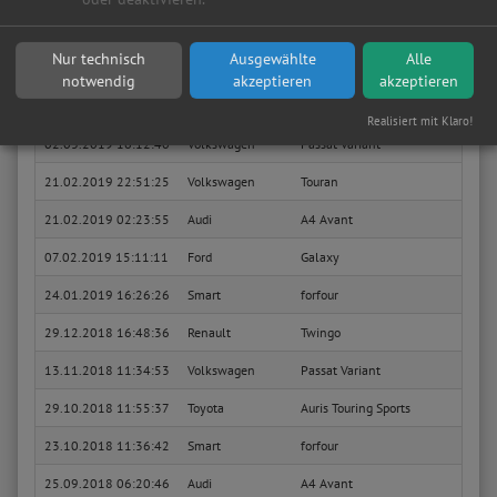
31.03.2019 19:13:15
Seat
Ateca
Xcell
Nur technisch
Ausgewählte
Alle
Sie suchen in Menden (sauerland) eine günstige Werkstatt?
Anfrage jetzt stellen
notwendig
akzeptieren
akzeptieren
15.03.2019 07:33:41
Peugeot
407 SW
Basis
Realisiert mit Klaro!
02.03.2019 16:12:40
Volkswagen
Passat Variant
Basis
21.02.2019 22:51:25
Volkswagen
Touran
Trend
21.02.2019 02:23:55
Audi
A4 Avant
S line
07.02.2019 15:11:11
Ford
Galaxy
Ambi
24.01.2019 16:26:26
Smart
forfour
Editi
29.12.2018 16:48:36
Renault
Twingo
1.2 D
13.11.2018 11:34:53
Volkswagen
Passat Variant
Comfo
29.10.2018 11:55:37
Toyota
Auris Touring Sports
Desig
23.10.2018 11:36:42
Smart
forfour
Basis
25.09.2018 06:20:46
Audi
A4 Avant
1.9 T