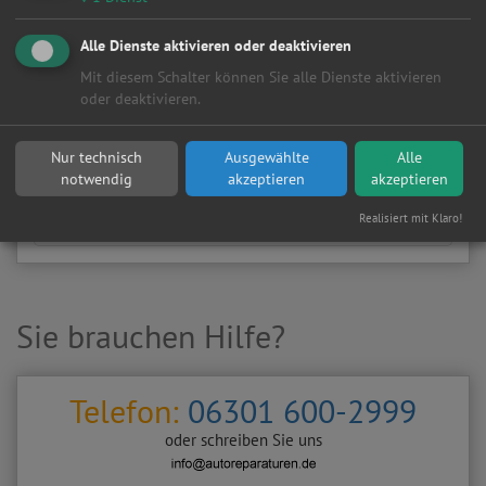
Wählen Sie Hersteller und Modell Ihres Fahrzeugs aus
den folgenden Listen aus.
Alle Dienste aktivieren oder deaktivieren
Fahrzeugtyp:
Mit diesem Schalter können Sie alle Dienste aktivieren
oder deaktivieren.
Hersteller:
Nur technisch
Ausgewählte
Alle
notwendig
akzeptieren
akzeptieren
Realisiert mit Klaro!
Sie brauchen Hilfe?
Telefon:
06301 600-2999
oder schreiben Sie uns