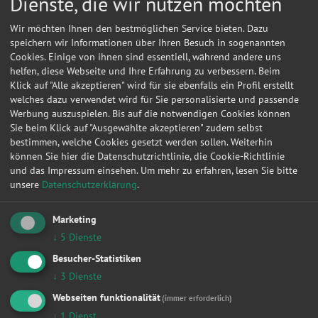
Dienste, die wir nutzen möchten
Anfragen in Pforzheimpforzheim
Wir möchten Ihnen den bestmöglichen Service bieten. Dazu
Werkstattleistungen
speichern wir Informationen über Ihren Besuch in sogenannten
|
Zahnriemen / Steuerkette
|
Bremsen
|
Kupplung
|
Inspektion
|
Cookies. Einige von ihnen sind essentiell, während andere uns
Zylinderkopfdichtung
|
Fahrwerk & Stoßdämpfer
|
Radlager
|
Ölwechsel
|
Auspuff
|
Anhängerkupplung
|
helfen, diese Webseite und Ihre Erfahrung zu verbessern. Beim
Klick auf "Alle akzeptieren" wird für sie ebenfalls ein Profil erstellt
Werkstattanfragen für
|
Vw
|
Opel
|
Audi
|
Ford
|
Renault
|
Bmw
|
Mercedes-benz
|
Peugeot
|
Fiat
|
welches dazu verwendet wird für Sie personalisierte und passende
Werbung auszuspielen. Bis auf die notwendigen Cookies können
Werkstattanfragen in
|
Berlin
|
Hamburg
|
München
|
Düsseldorf
|
Dortmund
|
Essen
|
Leipzig
|
Sie beim Klick auf "Ausgewählte akzeptieren" zudem selbst
Frankfurt am Main
|
Stuttgart
|
bestimmen, welche Cookies gesetzt werden sollen. Weiterhin
können Sie hier die Datenschutzrichtlinie, die Cookie-Richtlinie
Datum
Autohersteller
Kfz-Modell
Kfz-Typ
Werkstatt Or
und das Impressum einsehen.
Um mehr zu erfahren, lesen Sie bitte
unsere
Datenschutzerklärung
.
13.10.2014 19:52:05
Lexus
IS 250C
Basis
Pforzheimpf
18.11.2013 01:17:47
OPEL
CORSA C
1.2
Pforzheimpf
Marketing
09.01.2013 21:10:02
AUDI
A3
1.9 TDI
Pforzheimpf
↓
5
Dienste
Besucher-Statistiken
Hier können Sie kostenlos Werkstattangebote einholen!
↓
3
Dienste
Manuell
HSN/TSN
Webseiten funktionalität
(immer erforderlich)
↓
1
Dienst