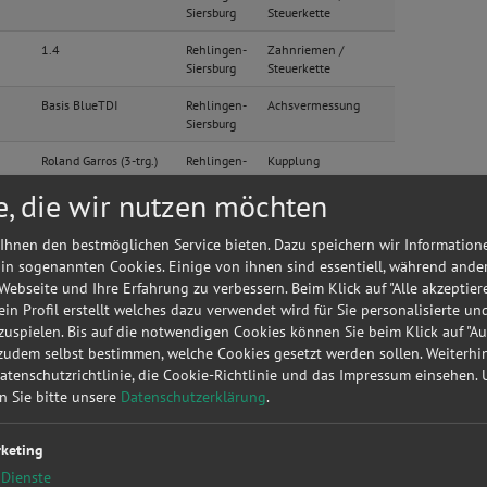
Siersburg
Steuerkette
1.4
Rehlingen-
Zahnriemen /
Siersburg
Steuerkette
Basis BlueTDI
Rehlingen-
Achsvermessung
Siersburg
Roland Garros (3-trg.)
Rehlingen-
Kupplung
Siersburg
e, die wir nutzen möchten
e 5
520d xDrive
Rehlingen-
Sonstige
Siersburg
Ihnen den bestmöglichen Service bieten. Dazu speichern wir Information
 in sogenannten Cookies. Einige von ihnen sind essentiell, während ande
Trend
Rehlingen-
Zahnriemen /
 Webseite und Ihre Erfahrung zu verbessern. Beim Klick auf "Alle akzeptier
Siersburg
Steuerkette
 ein Profil erstellt welches dazu verwendet wird für Sie personalisierte u
V6 TDI 4Motion (5
Rehlingen-
Reifenwechsel 4
uspielen. Bis auf die notwendigen Cookies können Sie beim Klick auf "A
Sitze)
Siersburg
Räder
 zudem selbst bestimmen, welche Cookies gesetzt werden sollen. Weiterh
Datenschutzrichtlinie, die Cookie-Richtlinie und das Impressum einsehen.
nstige Werkstatt?
Anfrage jetzt stellen
en Sie bitte unsere
Datenschutzerklärung
.
V6 TDI 4Motion (5
Rehlingen-
Sonstige
Sitze)
Siersburg
keting
Reference
Rehlingen-
Zahnriemen /
Dienste