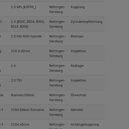
1.0 GPL (KSP90_)
Rehlingen-
Kupplung
Siersburg
O
1.4 (BS0C, BS0A, BS0G,
Rehlingen-
Zylinderkopfdichtung
BS1F, BS0E)
Siersburg
I
2.0 HDi RXH Hybrid4
Rehlingen-
Bremsen
Siersburg
g
520 d xDrive
Rehlingen-
Inspektion
Siersburg
1.6
Rehlingen-
Radlager
t
Siersburg
2.0 TDI
Rehlingen-
Inspektion
t
Siersburg
bi
Business Edition
Rehlingen-
Ölwechsel
Siersburg
e 5
520d Edition Exclusive
Rehlingen-
Getriebe
Siersburg
e 5
520d xDrive
Rehlingen-
Anhängerkupplung