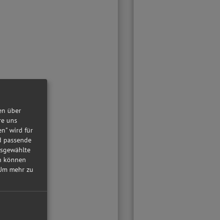
en über
re uns
en" wird für
nd passende
usgewählte
in können
Um mehr zu