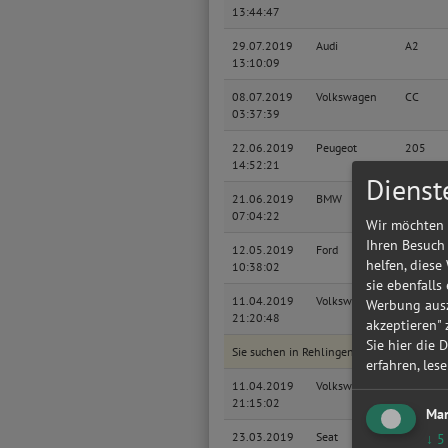
13:44:47
29.07.2019
Audi
A2
13:10:09
08.07.2019
Volkswagen
CC
03:37:39
22.06.2019
Peugeot
205
14:52:21
Dienst
21.06.2019
BMW
Baureih
07:04:22
Touring
Wir möchten 
Ihren Besuch
12.05.2019
Ford
C
helfen, diese
10:38:02
sie ebenfalls
11.04.2019
Volkswagen
Phaeton
Werbung ausz
21:20:48
akzeptieren"
Sie hier die 
Sie suchen in Rehlingen-siersburg eine gü
erfahren, les
11.04.2019
Volkswagen
Phaeton
21:15:02
Mar
23.03.2019
Seat
Ibiza SC
↓
5