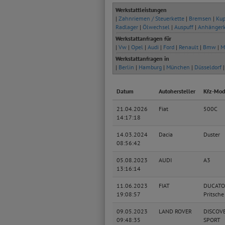
Werkstattleistungen
|
Zahnriemen / Steuerkette
|
Bremsen
|
Kup
Radlager
|
Ölwechsel
|
Auspuff
|
Anhänger
Werkstattanfragen für
|
Vw
|
Opel
|
Audi
|
Ford
|
Renault
|
Bmw
|
M
Werkstattanfragen in
|
Berlin
|
Hamburg
|
München
|
Düsseldorf
Datum
Autohersteller
Kfz-Mod
21.04.2026
Fiat
500C
14:17:18
14.03.2024
Dacia
Duster
08:56:42
05.08.2023
AUDI
A3
13:16:14
11.06.2023
FIAT
DUCATO
19:08:57
Pritsche
09.05.2023
LAND ROVER
DISCOV
09:48:35
SPORT