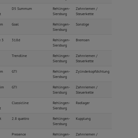
D5 Summum
Rehlingen-
Zahnriemen /
t
Siersburg
Steuerkette
im
Goal
Rehlingen-
Sonstige
Siersburg
e 3
318d
Rehlingen-
Bremsen
Siersburg
Trendline
Rehlingen-
Zahnriemen /
Siersburg
Steuerkette
im
GTI
Rehlingen-
Zylinderkopfdichtung
Siersburg
Lim
GTI
Rehlingen-
Zahnriemen /
Siersburg
Steuerkette
Classicline
Rehlingen-
Radlager
t
Siersburg
t
2.8 quattro
Rehlingen-
Kupplung
Siersburg
Presence
Rehlingen-
Zahnriemen /