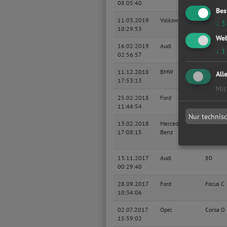
08:05:40
Bes
11.03.2019
Volkswagen
Passat
↓
3
10:29:53
Variant
Web
16.02.2019
Audi
A4 Lim
↓
1
02:56:57
11.12.2018
BMW
Baureih
All
17:53:13
Lim
Mit
25.02.2018
Ford
Mondeo 
11:44:54
Nur technis
13.02.2018
Mercedes-
C
17:08:15
Benz
13.11.2017
Audi
80
00:29:40
28.09.2017
Ford
Focus C
10:34:06
02.07.2017
Opel
Corsa D
15:59:02