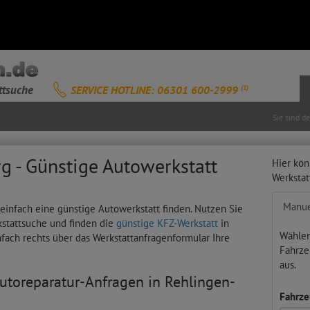
ttsuche
SERVICE HOTLINE: 06301 600-2999
(1)
Sie sind d
g - Günstige Autowerkstatt
Hier kön
Werksta
Manue
 einfach eine günstige Autowerkstatt finden. Nutzen Sie
kstattsuche und finden die
günstige KFZ-Werkstatt
in
Wählen
nfach rechts über das Werkstattanfragenformular Ihre
Fahrze
aus.
Autoreparatur-Anfragen in Rehlingen-
Fahrze