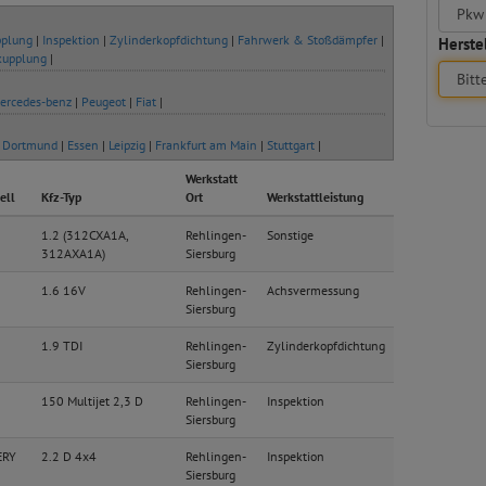
plung
|
Inspektion
|
Zylinderkopfdichtung
|
Fahrwerk & Stoßdämpfer
|
Herstel
kupplung
|
ercedes-benz
|
Peugeot
|
Fiat
|
|
Dortmund
|
Essen
|
Leipzig
|
Frankfurt am Main
|
Stuttgart
|
Werkstatt
ell
Kfz-Typ
Ort
Werkstattleistung
1.2 (312CXA1A,
Rehlingen-
Sonstige
312AXA1A)
Siersburg
1.6 16V
Rehlingen-
Achsvermessung
Siersburg
1.9 TDI
Rehlingen-
Zylinderkopfdichtung
Siersburg
150 Multijet 2,3 D
Rehlingen-
Inspektion
Siersburg
ERY
2.2 D 4x4
Rehlingen-
Inspektion
Siersburg