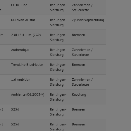
CC RC-Line
Rehlingen-
Zahnriemen /
t
Siersburg
Steuerkette
Multivan Allstar
Rehlingen-
Zylinderkopfdichtung
Siersburg
Lim
2.0i LS 4. Lim. (CG9)
Rehlingen-
Bremsen
Siersburg
Authentique
Rehlingen-
Zahnriemen /
Siersburg
Steuerkette
Trendline BlueMotion
Rehlingen-
Bremsen
Siersburg
1.6 Ambition
Rehlingen-
Zahnriemen /
Siersburg
Steuerkette
Ambiente (06.2003->)
Rehlingen-
Kupplung
Siersburg
e 5
525d
Rehlingen-
Bremsen
Siersburg
e 5
525d
Rehlingen-
Bremsen
Siersburg