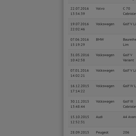
22.07.2016
Volvo
C 70
13:54:39
Cabriole
19.07.2016
Volkswagen
Golf V L
22:02:46
07.06.2016
BMW
Baureih
15:19:29
Lim
31.05.2016
Volkswagen
Golf V
10:42:58
Variant
07.01.2016
Volkswagen
Golf V L
14:02:21
16.12.2015
Volkswagen
Golf IV 
17:14:22
30.11.2015
Volkswagen
Golf III
13:48:44
Cabriole
15.10.2015
Audi
A4 Avan
12:52:31
28.09.2015
Peugeot
206