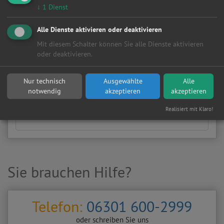
Manuell
HSN/TSN
↓
1
Dienst
Wählen Sie Hersteller und Modell Ihres Fahrzeugs aus
Alle Dienste aktivieren oder deaktivieren
den folgenden Listen aus.
Mit diesem Schalter können Sie alle Dienste aktivieren
Fahrzeugtyp:
oder deaktivieren.
Nur technisch
Ausgewählte
Alle
Hersteller:
notwendig
akzeptieren
akzeptieren
Realisiert mit Klaro!
Sie brauchen Hilfe?
Telefon:
06301 600-2999
oder schreiben Sie uns