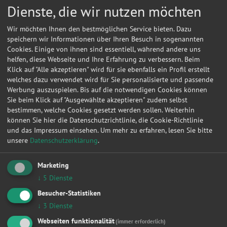
Anfragen in Rhumspringe
Dienste, die wir nutzen möchten
Werkstattleistungen
Wir möchten Ihnen den bestmöglichen Service bieten. Dazu
|
Zahnriemen / Steuerkette
|
Bremsen
|
Kupplung
|
Inspektion
|
speichern wir Informationen über Ihren Besuch in sogenannten
Zylinderkopfdichtung
|
Fahrwerk & Stoßdämpfer
|
Radlager
|
Ölwechsel
|
Cookies. Einige von ihnen sind essentiell, während andere uns
Auspuff
|
Anhängerkupplung
|
helfen, diese Webseite und Ihre Erfahrung zu verbessern. Beim
Werkstattanfragen für
Klick auf "Alle akzeptieren" wird für sie ebenfalls ein Profil erstellt
|
Vw
|
Opel
|
Audi
|
Ford
|
Renault
|
Bmw
|
Mercedes-benz
|
Peugeot
|
Fiat
|
welches dazu verwendet wird für Sie personalisierte und passende
Werkstattanfragen in
Werbung auszuspielen. Bis auf die notwendigen Cookies können
|
Berlin
|
Hamburg
|
München
|
Düsseldorf
|
Dortmund
|
Essen
|
Leipzig
|
Frankfurt am Main
|
Stuttgart
|
Sie beim Klick auf "Ausgewählte akzeptieren" zudem selbst
bestimmen, welche Cookies gesetzt werden sollen. Weiterhin
Datum
Autohersteller
Kfz-Modell
Kfz-Typ
Werkstatt Or
können Sie hier die Datenschutzrichtlinie, die Cookie-Richtlinie
und das Impressum einsehen.
Um mehr zu erfahren, lesen Sie bitte
10.11.2016 09:42:42
Chevrolet
Kalos
1.2 S
Rhumspring
unsere
Datenschutzerklärung
.
10.11.2016 09:41:04
Chevrolet
Kalos
1.2 S
Rhumspring
Marketing
01.11.2016 13:04:06
Chevrolet
Kalos
1.4 SE
Rhumspring
↓
5
Dienste
28.01.2013 20:00:42
VW
TOURAN
1.9 TDI
Rhumspring
Besucher-Statistiken
↓
3
Dienste
Hier können Sie kostenlos Werkstattangebote einholen!
Webseiten funktionalität
(immer erforderlich)