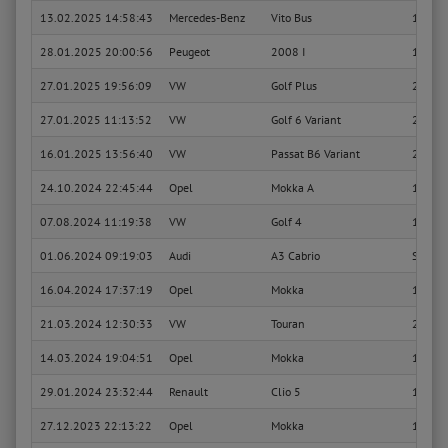
13.02.2025 14:58:43
Mercedes-Benz
Vito Bus
113 CD
28.01.2025 20:00:56
Peugeot
2008 I
1.6 Bl
27.01.2025 19:56:09
VW
Golf Plus
2.0 TD
27.01.2025 11:13:52
VW
Golf 6 Variant
2.0 TD
16.01.2025 13:56:40
VW
Passat B6 Variant
2.0 TD
24.10.2024 22:45:44
Opel
Mokka A
1.6 (76
07.08.2024 11:19:38
VW
Golf 4
1.4 16
01.06.2024 09:19:03
Audi
A3 Cabrio
S3 qua
16.04.2024 17:37:19
Opel
Mokka
1.4 (76
21.03.2024 12:30:33
VW
Touran
2.0 TD
14.03.2024 19:04:51
Opel
Mokka
1.4 (76
29.01.2024 23:32:44
Renault
Clio 5
1.3 TC
27.12.2023 22:13:22
Opel
Mokka
1.4 (76