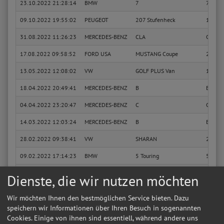
23.10.2022 21:28:14
BMW
7
730 d
09.10.2022 19:55:02
PEUGEOT
207 Stufenheck
1.4
31.08.2022 11:26:23
MERCEDES-BENZ
CLA
CLA 20
17.08.2022 09:58:52
FORD USA
MUSTANG Coupe
2.3 Ec
13.05.2022 12:08:02
VW
GOLF PLUS Van
1.2 TSi
18.04.2022 20:49:41
MERCEDES-BENZ
B
B 180 
04.04.2022 23:20:47
MERCEDES-BENZ
C
C 180 
14.03.2022 12:03:24
MERCEDES-BENZ
B
B 180 
28.02.2022 09:38:41
VW
SHARAN
2.0 TD
09.02.2022 17:14:23
BMW
5 Touring
520 d
23.01.2022 16:11:51
BMW
1
118 i
Dienste, die wir nutzen möchten
14.01.2022 00:05:38
PORSCHE
CAYENNE
3.0 Di
Wir möchten Ihnen den bestmöglichen Service bieten. Dazu
13.12.2021 13:55:12
FIAT
500 C
1.3 D 
speichern wir Informationen über Ihren Besuch in sogenannten
Cookies. Einige von ihnen sind essentiell, während andere uns
12.12.2021 10:44:24
AUDI
A6 C5 Avant
1.9 TD