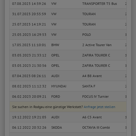
07.08.2023 14:59:26
VW
TRANSPORTER T5 Bus
2.5 TD
31.07.2023 20:55:59
VW
TOURAN
2.0 TD
25.07.2023 14:19:21
VW
TOURAN
2.0 TD
25.05.2023 16:29:53
VW
POLO
1.2
17.05.2023 11:10:01
BMW
2 Active Tourer Van
220 d
03.05.2023 21:33:12
OPEL
ZAFIRA TOURER C
1.4 (75
03.05.2023 21:30:56
OPEL
ZAFIRA TOURER C
1.4 (75
07.04.2023 08:26:11
AUDI
A4 B8 Avant
2.0 TD
08.02.2023 11:12:32
HYUNDAI
SANTA F
2.2 CR
06.02.2023 20:09:21
FORD
FOCUS IV Turnier
1.0 Ec
Sie suchen in Rodgau eine günstige Werkstatt?
Anfrage jetzt stellen
19.12.2022 19:21:05
AUDI
A6 C5 Avant
1.9 TD
06.12.2022 20:32:26
SKODA
OCTAVIA III Combi
1.0 TSI