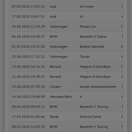
07.09.2020 13:03:32
Audi
A4 Avant
2.5 TD
27.08.2020 18:47:51
Audi
A1
sport
26.08.2020 12:33:29
Volkswagen
Passat Lim
Highli
06.08.2020 18:50:37
BMW
Baureihe 3 Cabrio
320i
01.07.2020 14:55:38
Volkswagen
Beetle Cabriolet
Basis
23.06.2020 17:31:21
Volkswagen
Touran
Highli
23.06.2020 16:16:31
Renault
Megane III Grandtour
Dynam
22.06.2020 19:30:47
Renault
Megane III Grandtour
Dynam
19.06.2020 07:03:18
Citroen
Jumper Grossraumkasten
33 L2H
14.04.2020 19:48:09
Mercedes-Benz
A
A 160 
09.04.2020 09:09:11
BMW
Baureihe 3 Touring
330d
17.03.2020 02:40:46
Skoda
Octavia Combi
RS
08.03.2020 14:03:29
BMW
Baureihe 5 Touring
520d