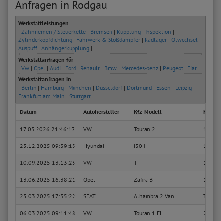
Anfragen in Rodgau
Werkstattleistungen
|
Zahnriemen / Steuerkette
|
Bremsen
|
Kupplung
|
Inspektion
|
Zylinderkopfdichtung
|
Fahrwerk & Stoßdämpfer
|
Radlager
|
Ölwechsel
|
Auspuff
|
Anhängerkupplung
|
Werkstattanfragen für
|
Vw
|
Opel
|
Audi
|
Ford
|
Renault
|
Bmw
|
Mercedes-benz
|
Peugeot
|
Fiat
|
Werkstattanfragen in
|
Berlin
|
Hamburg
|
München
|
Düsseldorf
|
Dortmund
|
Essen
|
Leipzig
|
Frankfurt am Main
|
Stuttgart
|
Datum
Autohersteller
Kfz-Modell
Kfz-Ty
17.03.2026 21:46:17
VW
Touran 2
1.6 TD
25.12.2025 09:39:13
Hyundai
i30 I
1.4
10.09.2025 13:13:25
VW
T
1.5 TSI
13.06.2025 16:38:21
Opel
Zafira B
1.6 Fl
25.03.2025 17:35:22
SEAT
Alhambra 2 Van
TDI
06.03.2025 09:11:48
VW
Touran 1 FL
2.0 TD