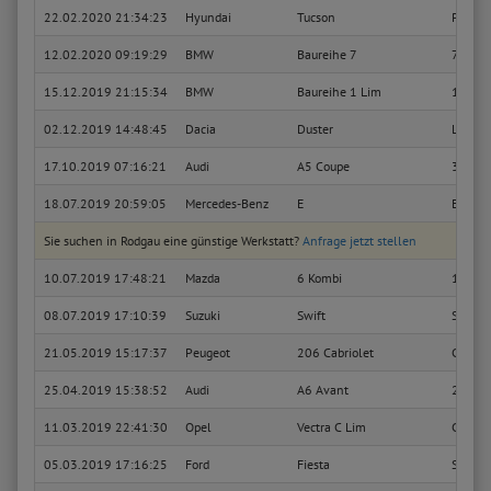
22.02.2020 21:34:23
Hyundai
Tucson
Premi
12.02.2020 09:19:29
BMW
Baureihe 7
735i
15.12.2019 21:15:34
BMW
Baureihe 1 Lim
120d
02.12.2019 14:48:45
Dacia
Duster
Laurea
17.10.2019 07:16:21
Audi
A5 Coupe
3.0 TD
18.07.2019 20:59:05
Mercedes-Benz
E
E 320 
Sie suchen in Rodgau eine günstige Werkstatt?
Anfrage jetzt stellen
10.07.2019 17:48:21
Mazda
6 Kombi
1.8 Spo
08.07.2019 17:10:39
Suzuki
Swift
Sport
21.05.2019 15:17:37
Peugeot
206 Cabriolet
CC
25.04.2019 15:38:52
Audi
A6 Avant
2.7 TD
11.03.2019 22:41:30
Opel
Vectra C Lim
Cosmo
05.03.2019 17:16:25
Ford
Fiesta
ST