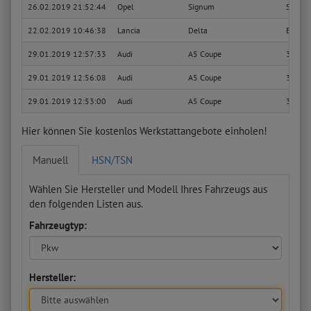
26.02.2019 21:52:44
Opel
Signum
Sport
22.02.2019 10:46:38
Lancia
Delta
Edizio
29.01.2019 12:57:33
Audi
A5 Coupe
3.0 TD
29.01.2019 12:56:08
Audi
A5 Coupe
3.0 TD
29.01.2019 12:53:00
Audi
A5 Coupe
3.0 TD
Hier können Sie kostenlos Werkstattangebote einholen!
Manuell
HSN/TSN
Wählen Sie Hersteller und Modell Ihres Fahrzeugs aus
den folgenden Listen aus.
Fahrzeugtyp:
Hersteller: