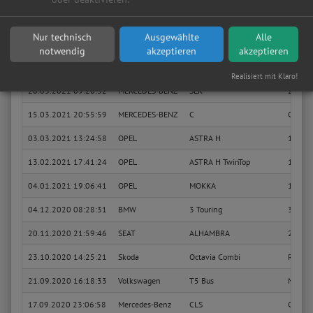
25.04.2021 20:02:08
PEUGEOT
107
1.0
Nur technisch
Ausgewählte
Alle
Sie suchen in Rodgau eine günstige Werkstatt?
Anfrage jetzt stellen
notwendig
akzeptieren
akzeptieren
14.04.2021 18:25:35
BMW
3
318 i
Realisiert mit Klaro!
20.03.2021 09:20:32
MERCEDES-BENZ
SLK
250 (1
15.03.2021 20:55:59
MERCEDES-BENZ
C
C 200 
03.03.2021 13:24:58
OPEL
ASTRA H
1.6 (L4
13.02.2021 17:41:24
OPEL
ASTRA H TwinTop
1.8 (L6
04.01.2021 19:06:41
OPEL
MOKKA
1.4 (_7
04.12.2020 08:28:31
BMW
3 Touring
318 i
20.11.2020 21:59:46
SEAT
ALHAMBRA
2.0 TD
23.10.2020 14:25:21
Skoda
Octavia Combi
RS
21.09.2020 16:18:33
Volkswagen
T5 Bus
Multiva
17.09.2020 23:06:58
Mercedes-Benz
CLS
CLS 35