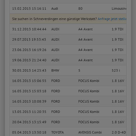
15.02.2015 15:16:11
Audi
80
Limousine Basi
Sie suchen in Schneverdingen eine günstige Werkstatt?
Anfrage jetzt stellen
31.12.2013 10:44:44
AUDI
A4 Avant
1.9 TDI
29.07.2013 19:53:43
AUDI
A4 Avant
1.9 TDI
23.06.2013 16:19:26
AUDI
A4 Avant
1.9 TDI
19.06.2013 21:24:40
AUDI
A4 Avant
1.9 TDI
30.05.2013 14:25:43
BMW
5
523 i
16.05.2013 15:06:55
FORD
FOCUS Kombi
1.8 16V
16.05.2013 15:03:18
FORD
FOCUS Kombi
1.8 16V
16.05.2013 10:08:39
FORD
FOCUS Kombi
1.8 16V
13.05.2013 11:20:35
FORD
FOCUS Kombi
1.8 16V
20.04.2013 13:15:49
FORD
FOCUS Kombi
1.8 16V
05.04.2013 13:50:18
TOYOTA
AVENSIS Combi
2.0 D-4D