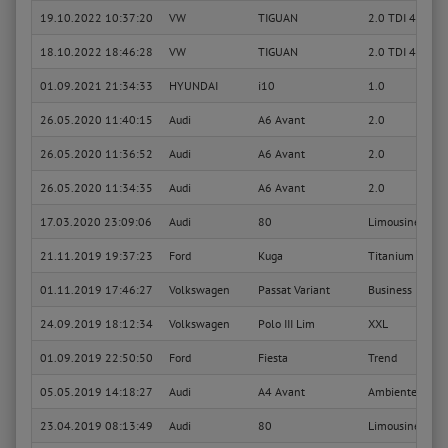
19.10.2022 10:37:20
VW
TIGUAN
2.0 TDI 4motio
18.10.2022 18:46:28
VW
TIGUAN
2.0 TDI 4motio
01.09.2021 21:34:33
HYUNDAI
i10
1.0
26.05.2020 11:40:15
Audi
A6 Avant
2.0
26.05.2020 11:36:52
Audi
A6 Avant
2.0
26.05.2020 11:34:35
Audi
A6 Avant
2.0
17.03.2020 23:09:06
Audi
80
Limousine Basi
21.11.2019 19:37:23
Ford
Kuga
Titanium
01.11.2019 17:46:27
Volkswagen
Passat Variant
Business Editio
24.09.2019 18:12:34
Volkswagen
Polo III Lim
XXL
01.09.2019 22:50:50
Ford
Fiesta
Trend
05.05.2019 14:18:27
Audi
A4 Avant
Ambiente
23.04.2019 08:13:49
Audi
80
Limousine Basi