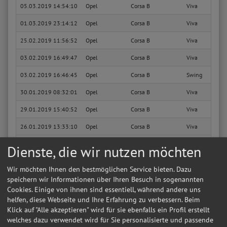
05.03.2019 14:54:10
Opel
Corsa B
Viva
01.03.2019 23:14:12
Opel
Corsa B
Viva
25.02.2019 11:56:52
Opel
Corsa B
Viva
03.02.2019 16:49:47
Opel
Corsa B
Viva
03.02.2019 16:46:45
Opel
Corsa B
Swing
30.01.2019 08:32:01
Opel
Corsa B
Viva
29.01.2019 15:40:52
Opel
Corsa B
Viva
26.01.2019 13:33:10
Opel
Corsa B
Viva
31.05.2018 19:16:46
Ford
Focus Turnier
SYNC Edition
Dienste, die wir nutzen möchten
15.02.2018 12:31:35
Chrysler
Voyager
2.8 CRD Grand 
Wir möchten Ihnen den bestmöglichen Service bieten. Dazu
Sie suchen in Schneverdingen eine günstige Werkstatt?
Anfrage jetzt stellen
speichern wir Informationen über Ihren Besuch in sogenannten
Cookies. Einige von ihnen sind essentiell, während andere uns
13.02.2018 09:24:56
Chrysler
Voyager
2.8 CRD Grand 
helfen, diese Webseite und Ihre Erfahrung zu verbessern. Beim
Klick auf "Alle akzeptieren" wird für sie ebenfalls ein Profil erstellt
29.12.2017 20:03:00
Opel
Vectra B Caravan
CD
welches dazu verwendet wird für Sie personalisierte und passende