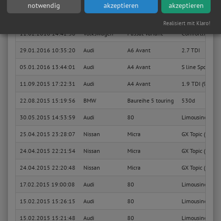
notwendig
akzeptieren
akzeptieren
28.03.2016 00:12:19
Volkswagen
Golf IV Lim
Comfortline
Realisiert mit Klaro!
11.02.2016 14:42:30
Volkswagen
Passat Variant
Comfortline
29.01.2016 10:35:20
Audi
A6 Avant
2.7 TDI
05.01.2016 13:44:01
Audi
A4 Avant
S line Sportpake
11.09.2015 17:22:31
Audi
A4 Avant
1.9 TDI (96kW)
22.08.2015 15:19:56
BMW
Baureihe 5 touring
530d
30.05.2015 14:53:59
Audi
80
Limousine Basi
25.04.2015 23:28:07
Nissan
Micra
GX Topic (1996)
24.04.2015 22:21:54
Nissan
Micra
GX Topic (1996)
24.04.2015 22:20:48
Nissan
Micra
GX Topic (1996)
17.02.2015 19:00:08
Audi
80
Limousine Basi
15.02.2015 15:26:15
Audi
80
Limousine Basi
15.02.2015 15:21:48
Audi
80
Limousine Basi