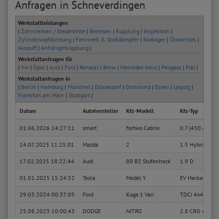
Anfragen in Schneverdingen
Werkstattleistungen
|
Zahnriemen / Steuerkette
|
Bremsen
|
Kupplung
|
Inspektion
|
Zylinderkopfdichtung
|
Fahrwerk & Stoßdämpfer
|
Radlager
|
Ölwechsel
|
Auspuff
|
Anhängerkupplung
|
Werkstattanfragen für
|
Vw
|
Opel
|
Audi
|
Ford
|
Renault
|
Bmw
|
Mercedes-benz
|
Peugeot
|
Fiat
|
Werkstattanfragen in
|
Berlin
|
Hamburg
|
München
|
Düsseldorf
|
Dortmund
|
Essen
|
Leipzig
|
Frankfurt am Main
|
Stuttgart
|
Datum
Autohersteller
Kfz-Modell
Kfz-Typ
01.06.2026 14:27:11
smart
fortwo Cabrio
0.7 (450.433)
14.07.2025 11:25:01
Mazda
2
1.5 Hybrid (KB
17.02.2025 18:22:44
Audi
80 B3 Stufenheck
1.9 D
01.01.2025 15:24:52
Tesla
Model Y
EV Heckantrieb
29.03.2024 00:37:05
Ford
Kuga 1 Van
TDCi 4x4
25.08.2023 10:00:43
DODGE
NITRO
2.8 CRD 4WD