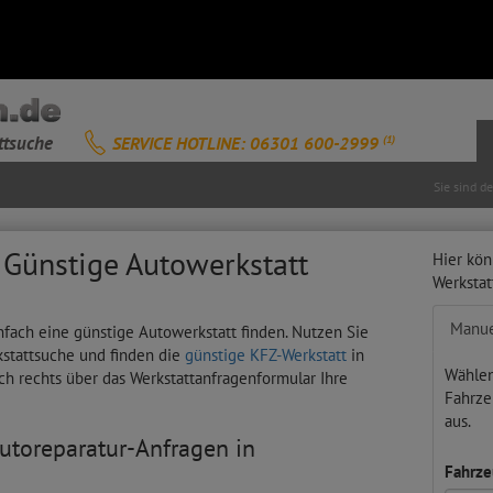
ttsuche
SERVICE HOTLINE: 06301 600-2999
(1)
Sie sind d
 Günstige Autowerkstatt
Hier kön
Werksta
Manue
fach eine günstige Autowerkstatt finden. Nutzen Sie
kstattsuche und finden die
günstige KFZ-Werkstatt
in
Wählen
ch rechts über das Werkstattanfragenformular Ihre
Fahrze
aus.
Autoreparatur-Anfragen in
Fahrze