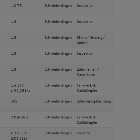
I
1.0 TSI
Schwieberdingen
Inspektion
1.8
Schwieberdingen
Inspektion
1.8
Schwieberdingen
Klima / Heizung /
Kühler
1.8
Schwieberdingen
Inspektion
1.8
Schwieberdingen
Zahnriemen /
Steuerkette
1.6 16V
Schwieberdingen
Fahrwerk &
(192_XB1A)
Stoßdämpfer
328 i
Schwieberdingen
Zylinderkopfdichtung
2.0 (ND6E)
Schwieberdingen
Fahrwerk &
Stoßdämpfer
C 270 CDI
Schwieberdingen
Sonstige
(203.016)