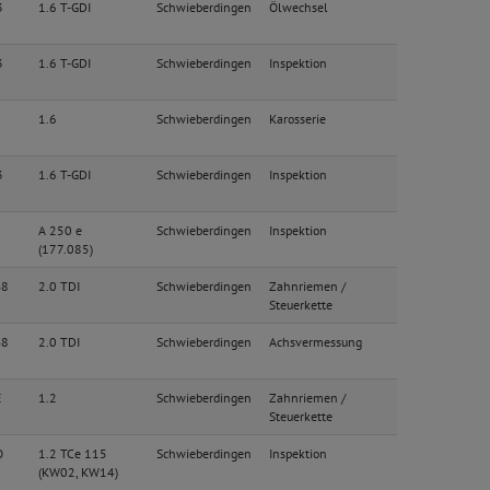
3
1.6 T-GDI
Schwieberdingen
Ölwechsel
3
1.6 T-GDI
Schwieberdingen
Inspektion
1.6
Schwieberdingen
Karosserie
3
1.6 T-GDI
Schwieberdingen
Inspektion
A 250 e
Schwieberdingen
Inspektion
(177.085)
B8
2.0 TDI
Schwieberdingen
Zahnriemen /
Steuerkette
B8
2.0 TDI
Schwieberdingen
Achsvermessung
E
1.2
Schwieberdingen
Zahnriemen /
Steuerkette
O
1.2 TCe 115
Schwieberdingen
Inspektion
(KW02, KW14)