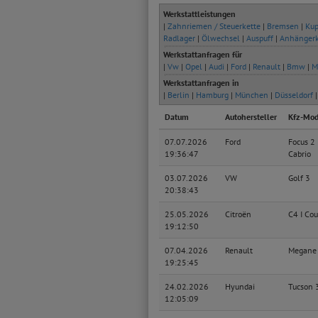
Werkstattleistungen
|
Zahnriemen / Steuerkette
|
Bremsen
|
Kup
Radlager
|
Ölwechsel
|
Auspuff
|
Anhänger
Werkstattanfragen für
|
Vw
|
Opel
|
Audi
|
Ford
|
Renault
|
Bmw
|
M
Werkstattanfragen in
|
Berlin
|
Hamburg
|
München
|
Düsseldorf
Datum
Autohersteller
Kfz-Mod
07.07.2026
Ford
Focus 2
19:36:47
Cabrio
03.07.2026
VW
Golf 3
20:38:43
25.05.2026
Citroën
C4 I Co
19:12:50
07.04.2026
Renault
Megane
19:25:45
24.02.2026
Hyundai
Tucson 
12:05:09