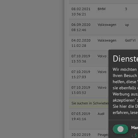
08.02.2021
BMW
3
10:36:21
06.09.2020
Volkswagen
up
08:12:46
04.02.2020
Volkswagen
Golf VI
11:02:28
Dienst
07.10.2019
Volvo
XC 60
15:33:36
Wir möchten 
07.10.2019
Volvo
XC 60
Ihren Besuch
15:27:03
helfen, diese
sie ebenfalls
07.10.2019
Volvo
XC 60
13:03:52
Werbung ausz
akzeptieren"
Sie suchen in Schwieberdingen eine günst
Sie hier die 
erfahren, les
07.03.2019
Audi
Q7
19:41:16
Mar
20.02.2019
Peugeot
206
↓
5