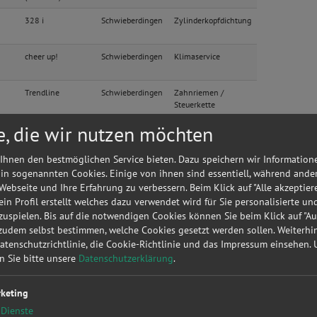
328 i
Schwieberdingen
Zylinderkopfdichtung
cheer up!
Schwieberdingen
Klimaservice
Trendline
Schwieberdingen
Zahnriemen /
Steuerkette
e, die wir nutzen möchten
Momentum Drive
Schwieberdingen
Anhängerkupplung
Ihnen den bestmöglichen Service bieten. Dazu speichern wir Information
Momentum Drive
Schwieberdingen
Fahrwerk &
 in sogenannten Cookies. Einige von ihnen sind essentiell, während ande
Stoßdämpfer
 Webseite und Ihre Erfahrung zu verbessern. Beim Klick auf "Alle akzeptier
 ein Profil erstellt welches dazu verwendet wird für Sie personalisierte u
Momentum Drive
Schwieberdingen
Fahrwerk &
Stoßdämpfer
uspielen. Bis auf die notwendigen Cookies können Sie beim Klick auf "A
 zudem selbst bestimmen, welche Cookies gesetzt werden sollen. Weiterh
ige Werkstatt?
Anfrage jetzt stellen
Datenschutzrichtlinie, die Cookie-Richtlinie und das Impressum einsehen.
en Sie bitte unsere
Datenschutzerklärung
.
3.0 TDI clean
Schwieberdingen
Inspektion
diesel quattro
(176kW)
keting
Basis
Schwieberdingen
Zylinderkopfdichtung
Dienste