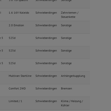
I
1.6 16V Kaleido
Schwieberdingen
Zahnriemen /
Steuerkette
2.0 Emotion
Schwieberdingen
Sonstige
e 5
525d
Schwieberdingen
Sonstige
e 5
525d
Schwieberdingen
Sonstige
e 5
525d
Schwieberdingen
Sonstige
Multivan Startline
Schwieberdingen
Anhängerkupplung
Comfort 2WD
Schwieberdingen
Bremsen
Limited / 1
Schwieberdingen
Klima / Heizung /
Kühler