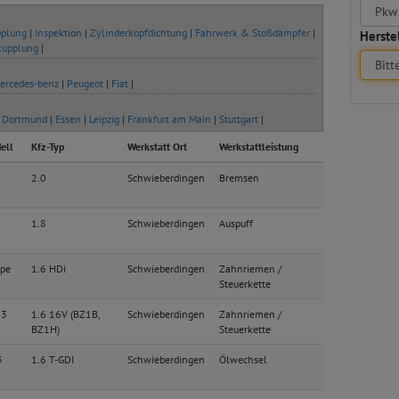
plung
|
Inspektion
|
Zylinderkopfdichtung
|
Fahrwerk & Stoßdämpfer
|
Herstel
kupplung
|
ercedes-benz
|
Peugeot
|
Fiat
|
|
Dortmund
|
Essen
|
Leipzig
|
Frankfurt am Main
|
Stuttgart
|
ell
Kfz-Typ
Werkstatt Ort
Werkstattleistung
2.0
Schwieberdingen
Bremsen
1.8
Schwieberdingen
Auspuff
upe
1.6 HDi
Schwieberdingen
Zahnriemen /
Steuerkette
 3
1.6 16V (BZ1B,
Schwieberdingen
Zahnriemen /
BZ1H)
Steuerkette
3
1.6 T-GDI
Schwieberdingen
Ölwechsel