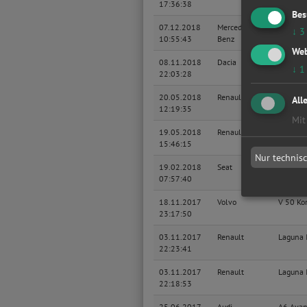
17:36:38
Bes
07.12.2018
Mercedes-
A
↓
3
10:55:43
Benz
Web
08.11.2018
Dacia
Duster
↓
1
22:03:28
20.05.2018
Renault
Clio III
All
12:19:35
Mit
19.05.2018
Renault
Clio III
15:46:15
Nur technis
19.02.2018
Seat
Leon
07:57:40
18.11.2017
Volvo
V 50 Ko
23:17:50
03.11.2017
Renault
Laguna I
22:23:41
03.11.2017
Renault
Laguna I
22:18:53
25.06.2017
Audi
A6 Avan