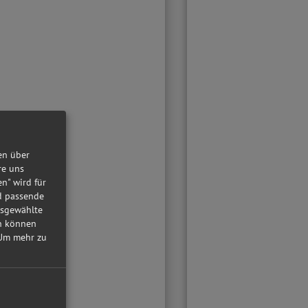
en über
re uns
en" wird für
nd passende
usgewählte
in können
Um mehr zu