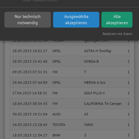
22.06.2023 18:42:42
NISSAN
QASHQAI II SUV
1.2 DI
Nur technisch
Ausgewählte
Alle
Sie suchen in Solingen eine günstige Werkstatt?
Anfrage jetzt stellen
notwendig
akzeptieren
akzeptieren
22.06.2023 18:18:08
NISSAN
QASHQAI II SUV
1.2 DI
Realisiert mit Klaro!
22.06.2023 18:13:14
NISSAN
QASHQAI II SUV
1.2 DI
28.05.2023 18:01:27
OPEL
ASTRA H TwinTop
1.8 (L6
28.05.2023 15:41:48
OPEL
OMEGA B
2.2 16
09.05.2023 07:51:31
VW
T
1.5 TSI
29.04.2023 07:44:09
OPEL
MERIVA A Gro
1.6 16
27.04.2023 14:58:32
VW
GOLF PLUS V
1.6 TD
18.04.2023 08:54:33
VW
CALIFORNIA T6 Camper
2.0 TD
30.03.2023 19:21:04
AUDI
A3
1.4 TSI
24.03.2023 13:28:45
TOYOTA
YARIS
1.5 (N
18.03.2023 12:34:27
BMW
3
316 i