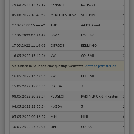
29.08.2022 12:59:17
RENAULT
KOLEOS I
2.0 dC
05.08.2022 16:45:32
MERCEDES-BENZ
VITO Bus
112 CD
27.07.2022 16:44:42
AUDI
A4 B9 Avant
2.0 TD
17.06.2022 07:32:42
FORD
FOCUS C
1.6
17.05.2022 11:16:08
CITROËN
BERLINGO
1.4 i b
16.05.2022 13:40:06
VW
GOLF VII
2.0 TD
Sie suchen in Solingen eine günstige Werkstatt?
Anfrage jetzt stellen
16.05.2022 13:37:56
VW
GOLF VII
2.0 TD
15.05.2022 17:09:00
MAZDA
3
2.0
08.05.2022 20:22:04
PEUGEOT
PARTNER ORIGIN Kasten
1.6 HD
04.05.2022 22:30:34
MAZDA
3
2.0
03.05.2022 00:16:22
MINI
MINI
One
30.03.2022 23:45:56
OPEL
CORSA E
1.2 (08