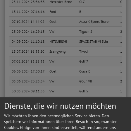
25.11.2024 23:36:33
Mercedes-Benz
CLC
CLC 20
13.11.2024 07:16:16
Ford
B
1.4
07.10.2024 14:44:02
Opel
Astra K Sports Tourer
1.4 Tur
23.09.2024 16:29:15
VW
Tiguan 2
2.0 TD
04.09.2024 11:10:18
MITSUBISHI
SPACE STAR VI Schr
1.0 (A
15.07.2024 16:33:20
Ssangyong
Tivoli
1.6 XD
07.06.2024 13:28:33
VW
Golf 7
1.5 TSI
06.06.2024 17:30:17
Opel
Corsa E
1.6 Tur
05.06.2024 23:25:54
VW
GOLF VII
2.0 TD
30.05.2024 09:11:55
VW
Golf 5
1.4 TSI
21.04.2024 12:42:37
Ford
Focus 3
1.0 Ec
Dienste, die wir nutzen möchten
21.04.2024 11:44:11
Ford
Focus 3
1.0 Ec
Wir möchten Ihnen den bestmöglichen Service bieten. Dazu
21.04.2024 11:40:28
Ford
Focus 2
1.6
speichern wir Informationen über Ihren Besuch in sogenannten
Cookies. Einige von ihnen sind essentiell, während andere uns
19.04.2024 14:50:10
Ford
Focus 3 Kasten
1.0 Ec