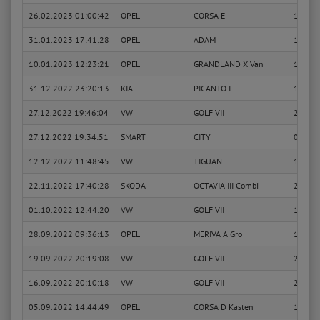
26.02.2023 01:00:42
OPEL
CORSA E
1.2 (08
31.01.2023 17:41:28
OPEL
ADAM
1.0
10.01.2023 12:23:21
OPEL
GRANDLAND X Van
1.2 (75
31.12.2022 23:20:13
KIA
PICANTO I
1.1
27.12.2022 19:46:04
VW
GOLF VII
2.0 TD
27.12.2022 19:34:51
SMART
CITY
0.6 (S
12.12.2022 11:48:45
VW
TIGUAN
1.4 TSI
22.11.2022 17:40:28
SKODA
OCTAVIA III Combi
2.0 TSI
01.10.2022 12:44:20
VW
GOLF VII
1.4 GT
28.09.2022 09:36:13
OPEL
MERIVA A Gro
1.6 (E7
19.09.2022 20:19:08
VW
GOLF VII
2.0 TD
16.09.2022 20:10:18
VW
GOLF VII
2.0 TD
05.09.2022 14:44:49
OPEL
CORSA D Kasten
1.2 (L0