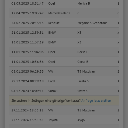
01.05.2025 18:51:47
Opel
Meriva B
1.4 (75
12.04.2025 19:03:42
Mercedes-Benz
C
C 180 
24.02.2025 20:13:15
Renault
Megane 3 Grandtour
1.5 dC
21.01.2025 12:59:31
BMW
X3
xDrive
13.01.2025 11:37:19
BMW
X3
xDrive
11.01.2025 11:04:06
Opel
Corsa E
1.4 (08
11.01.2025 10:56:36
Opel
Corsa E
1.4 (08
08.01.2025 06:29:53
VW
T5 Multivan
2.5 TD
29.12.2024 08:29:18
Ford
Fiesta 5
1.4 16
04.12.2024 18:09:11
Suzuki
Swift 5
1.2 Hyb
Sie suchen in Solingen eine günstige Werkstatt?
Anfrage jetzt stellen
27.11.2024 18:03:18
VW
T5 Multivan
2.5 TD
27.11.2024 15:38:38
Toyota
Aygo
1.0 (K