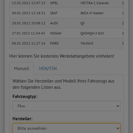
13.02.2022 22:07:15
OPEL
VECTRA C Caravan
2.0 Tur
30.01.2022 12:18:51
SEAT
IBIZA IV Kasten
1.2
28.01.2022 20:08:12
AUDI
Q5
2.0 TFS
27.01.2022 11:54:43
NISSAN
QASHQAI II SUV
1.2 DI
08.01.2022 21:27:16
FORD
TAUNUS
1.6
Hier können Sie kostenlos Werkstattangebote einholen!
Manuell
HSN/TSN
Wählen Sie Hersteller und Modell Ihres Fahrzeugs aus
den folgenden Listen aus.
Fahrzeugtyp:
Hersteller: