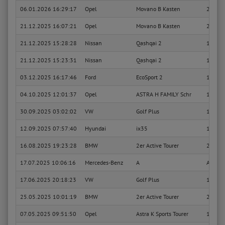
06.01.2026 16:29:17
Opel
Movano B Kasten
2.3 CD
21.12.2025 16:07:21
Opel
Movano B Kasten
2.3 CD
21.12.2025 15:28:28
Nissan
Qashqai 2
1.6 DI
21.12.2025 15:23:31
Nissan
Qashqai 2
1.6 dC
03.12.2025 16:17:46
Ford
EcoSport 2
1.0 Ec
04.10.2025 12:01:37
Opel
ASTRA H FAMILY Schr
1.6 (L4
30.09.2025 03:02:02
VW
Golf Plus
1.2 TSI
12.09.2025 07:57:40
Hyundai
ix35
1.7 CR
16.08.2025 19:23:28
BMW
2er Active Tourer
218i
17.07.2025 10:06:16
Mercedes-Benz
A
A 150 
17.06.2025 20:18:23
VW
Golf Plus
1.6 TD
25.05.2025 10:01:19
BMW
2er Active Tourer
220i
07.05.2025 09:51:50
Opel
Astra K Sports Tourer
1.6 Tur