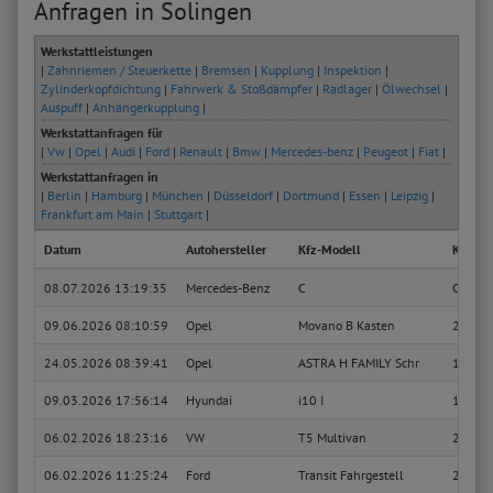
Anfragen in Solingen
Werkstattleistungen
|
Zahnriemen / Steuerkette
|
Bremsen
|
Kupplung
|
Inspektion
|
Zylinderkopfdichtung
|
Fahrwerk & Stoßdämpfer
|
Radlager
|
Ölwechsel
|
Auspuff
|
Anhängerkupplung
|
Werkstattanfragen für
|
Vw
|
Opel
|
Audi
|
Ford
|
Renault
|
Bmw
|
Mercedes-benz
|
Peugeot
|
Fiat
|
Werkstattanfragen in
|
Berlin
|
Hamburg
|
München
|
Düsseldorf
|
Dortmund
|
Essen
|
Leipzig
|
Frankfurt am Main
|
Stuttgart
|
Datum
Autohersteller
Kfz-Modell
Kfz-Typ
08.07.2026 13:19:35
Mercedes-Benz
C
C 180 
09.06.2026 08:10:59
Opel
Movano B Kasten
2.3 CD
24.05.2026 08:39:41
Opel
ASTRA H FAMILY Schr
1.6 (L4
09.03.2026 17:56:14
Hyundai
i10 I
1.1
06.02.2026 18:23:16
VW
T5 Multivan
2.0 TD
06.02.2026 11:25:24
Ford
Transit Fahrgestell
2.2 TD