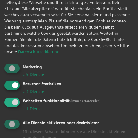
helfen, diese Webseite und Ihre Erfahrung zu verbessern. Beim
Klick auf "Alle akzeptieren" wird für sie ebenfalls ein Profil erstellt
05.03.2024 13:56:45
BMW
X3
xDrive
welches dazu verwendet wird für Sie personalisierte und passende
Werbung auszuspielen. Bis auf die notwendigen Cookies können
26.02.2024 11:30:27
Mercedes-Benz
C
C 250 
Sie beim Klick auf "Ausgewählte akzeptieren" zudem selbst
23.02.2024 23:04:24
Audi
A4 B8
2.0 TD
bestimmen, welche Cookies gesetzt werden sollen. Weiterhin
können Sie hier die Datenschutzrichtlinie, die Cookie-Richtlinie
15.02.2024 10:40:05
Toyota
Corolla Verso
1.8 (Z
und das Impressum einsehen.
Um mehr zu erfahren, lesen Sie bitte
unsere
Datenschutzerklärung
.
14.02.2024 17:18:51
Toyota
Corolla Verso
1.8 (Z
25.01.2024 13:44:04
Audi
A4 B6
2.0
Marketing
18.12.2023 10:29:52
VW
Golf 7
1.6
↓
5
Dienste
Besucher-Statistiken
27.11.2023 15:49:32
FORD
FIESTA VI
1.0 Ec
↓
3
Dienste
23.11.2023 08:19:52
VW
ID
Pure
Webseiten funktionalität
(immer erforderlich)
20.10.2023 14:54:30
BMW
5
530 d
↓
1
Dienst
28.09.2023 14:06:46
VW
GOLF VI
1.6
Alle Dienste aktivieren oder deaktivieren
15.08.2023 10:05:55
VW
GOLF VI Cabriolet
1.2 TSI
Mit diesem Schalter können Sie alle Dienste aktivieren
20.07.2023 10:10:11
VW
T
1.0 TSI
oder deaktivieren.