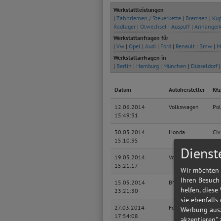
Werkstattleistungen
|
Zahnriemen / Steuerkette
|
Bremsen
|
Kup
Radlager
|
Ölwechsel
|
Auspuff
|
Anhänger
Werkstattanfragen für
|
Vw
|
Opel
|
Audi
|
Ford
|
Renault
|
Bmw
|
M
Werkstattanfragen in
|
Berlin
|
Hamburg
|
München
|
Düsseldorf
Datum
Autohersteller
Kfz
12.06.2014
Volkswagen
Pol
15:49:31
30.05.2014
Honda
Civ
15:10:35
Dienst
19.05.2014
Volkswagen
Pol
15:21:17
Wir möchten 
Ihren Besuch
15.05.2014
BMW
Bau
helfen, diese
23:21:30
sie ebenfalls
27.03.2014
Ford
Esc
Werbung ausz
17:54:08
akzeptieren"