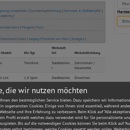
plung
|
Inspektion
|
Zylinderkopfdichtung
|
Fahrwerk & Stoßdämpfer
|
Herstel
kupplung
|
ercedes-benz
|
Peugeot
|
Fiat
|
|
Dortmund
|
Essen
|
Leipzig
|
Frankfurt am Main
|
Stuttgart
|
Werkstatt
-Modell
Kfz-Typ
Ort
Werkstattleistung
o
Trendline
Stadtbezirke
Zahnriemen /
I
Steuerkette
ic Lim
1.8 Sport
Stadtbezirke
Ölwechsel
I
e, die wir nutzen möchten
o Lim
Indianapolis
Stadtbezirke
Zahnriemen /
I
Steuerkette
Ihnen den bestmöglichen Service bieten. Dazu speichern wir Information
 in sogenannten Cookies. Einige von ihnen sind essentiell, während ande
reihe 5 Lim
525i
Stadtbezirke
Klima / Heizung /
 Webseite und Ihre Erfahrung zu verbessern. Beim Klick auf "Alle akzeptier
I
Kühler
 ein Profil erstellt welches dazu verwendet wird für Sie personalisierte u
ort Lim
Classic Lim.
Stadtbezirke
Kupplung
uspielen. Bis auf die notwendigen Cookies können Sie beim Klick auf "A
(55kW)
I
 zudem selbst bestimmen, welche Cookies gesetzt werden sollen. Weiterh