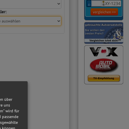
ler:
en über
re uns
en" wird für
nd passende
usgewählte
in können