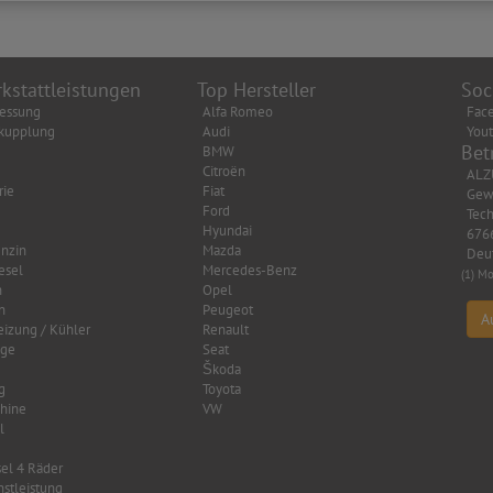
kstattleistungen
Top Hersteller
Soc
essung
Alfa Romeo
Fac
kupplung
Audi
You
Bet
BMW
Citroën
ALZ
rie
Fiat
Gew
Ford
Tech
Hyundai
6766
nzin
Mazda
Deu
esel
Mercedes-Benz
(1) Mo
n
Opel
n
Peugeot
A
eizung / Kühler
Renault
age
Seat
Škoda
g
Toyota
hine
VW
l
el 4 Räder
nstleistung