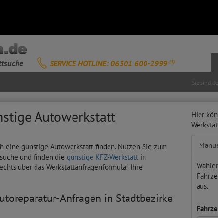
ttsuche
SERVICE HOTLINE: 06301 600-2999
(1)
Sie sind d
ünstige Autowerkstatt
Hier kön
Werksta
Manue
ach eine günstige Autowerkstatt finden. Nutzen Sie zum
tsuche und finden die
günstige KFZ-Werkstatt
in
Wählen
 rechts über das Werkstattanfragenformular Ihre
Fahrze
aus.
Autoreparatur-Anfragen in Stadtbezirke
Fahrze