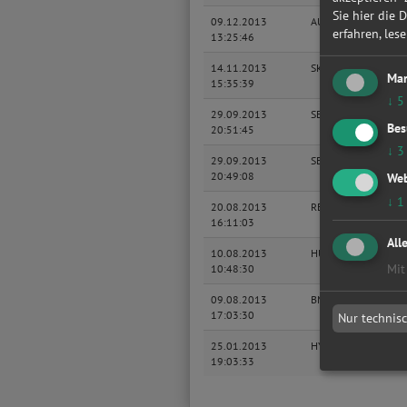
Sie hier die 
09.12.2013
AUDI
A4
erfahren, les
13:25:46
14.11.2013
SKODA
OC
Mar
15:35:39
↓
5
29.09.2013
SEAT
IBI
Bes
20:51:45
↓
3
29.09.2013
SEAT
IBI
20:49:08
Web
↓
1
20.08.2013
RENAULT
LAG
16:11:03
Gra
All
10.08.2013
HUMMER
HU
Mit
10:48:30
09.08.2013
BMW
Z4
17:03:30
Nur technis
25.01.2013
HYUNDAI
ST
19:03:33