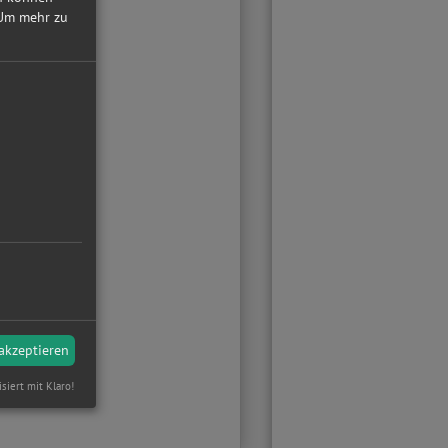
Um mehr zu
 akzeptieren
isiert mit Klaro!