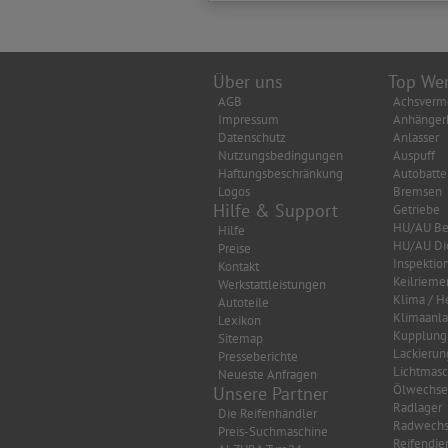
Über uns
Top Wer
AGB
Achsverm
Impressum
Anhänger
Datenschutz
Anlasser
Nutzungsbedingungen
Auspuff
Haftungsbeschränkung
Autobatte
Logos
Bremsen
Hilfe & Support
Getriebe
HU/AU Be
Hilfe
HU/AU Di
Preise
Inspektio
Kontakt
Keilrieme
Werkstattleistungen
Klima / H
Autoteile
Klimaanl
Lexikon
Kupplung
Sitemap
Lackierun
Presseberichte
Lichtmasc
Neueste Anfragen
Ölwechse
Unsere Partner
Radlager
Die Reifenhändler
Radwechs
Preis-Suchmaschine
Reifendie