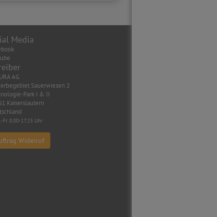
ial Media
ebook
tube
reiber
URA AG
erbegebiet Sauerwiesen 2
nologie-Park I & II
1 Kaiserslautern
tschland
.-Fr. 8.00-17.15 Uhr
uftrag Widerruf