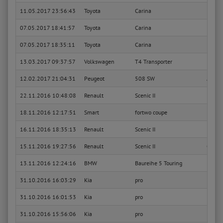
11.05.2017 23:56:43
Toyota
Carina
1.8 Li
07.05.2017 18:41:57
Toyota
Carina
1.8 Li
07.05.2017 18:35:11
Toyota
Carina
1.8 Li
13.03.2017 09:37:57
Volkswagen
T4 Transporter
Kaste
12.02.2017 21:04:31
Peugeot
508 SW
Active
22.11.2016 10:48:08
Renault
Scenic II
Emoti
18.11.2016 12:17:51
Smart
fortwo coupe
Basis 
16.11.2016 18:35:13
Renault
Scenic II
Except
15.11.2016 19:27:56
Renault
Scenic II
Grand 
13.11.2016 12:24:16
BMW
Baureihe 5 Touring
525d
31.10.2016 16:03:29
Kia
pro
EX
31.10.2016 16:01:53
Kia
pro
EX
31.10.2016 15:56:06
Kia
pro
EX