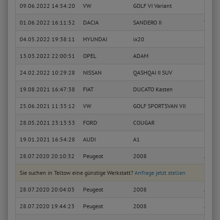
09.06.2022 14:54:20
VW
GOLF VI Variant
1.4 TS
01.06.2022 16:11:52
DACIA
SANDERO II
TCe 9
04.05.2022 19:38:11
HYUNDAI
ix20
1.6
13.03.2022 22:00:51
OPEL
ADAM
1.4
24.02.2022 10:29:28
NISSAN
QASHQAI II SUV
1.3 DI
19.08.2021 16:47:38
FIAT
DUCATO Kasten
2.8 JT
25.06.2021 11:33:12
VW
GOLF SPORTSVAN VII
1.5 TS
28.05.2021 23:13:53
FORD
COUGAR
2.0 1
19.01.2021 16:54:28
AUDI
A1
1.6 TD
28.07.2020 20:10:32
Peugeot
2008
Access
Sie suchen in Teltow eine günstige Werkstatt?
Anfrage jetzt stellen
28.07.2020 20:04:03
Peugeot
2008
Access
28.07.2020 19:44:23
Peugeot
2008
Access