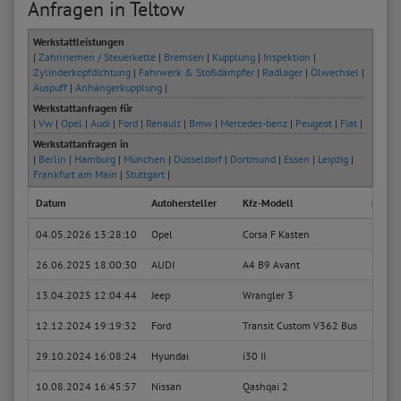
Anfragen in Teltow
Werkstattleistungen
|
Zahnriemen / Steuerkette
|
Bremsen
|
Kupplung
|
Inspektion
|
Zylinderkopfdichtung
|
Fahrwerk & Stoßdämpfer
|
Radlager
|
Ölwechsel
|
Auspuff
|
Anhängerkupplung
|
Werkstattanfragen für
|
Vw
|
Opel
|
Audi
|
Ford
|
Renault
|
Bmw
|
Mercedes-benz
|
Peugeot
|
Fiat
|
Werkstattanfragen in
|
Berlin
|
Hamburg
|
München
|
Düsseldorf
|
Dortmund
|
Essen
|
Leipzig
|
Frankfurt am Main
|
Stuttgart
|
Datum
Autohersteller
Kfz-Modell
Kfz-Ty
04.05.2026 13:28:10
Opel
Corsa F Kasten
1.2 (6
26.06.2025 18:00:30
AUDI
A4 B9 Avant
2.0 TD
13.04.2025 12:04:44
Jeep
Wrangler 3
2.8 C
12.12.2024 19:19:32
Ford
Transit Custom V362 Bus
2.0 Ec
29.10.2024 16:08:24
Hyundai
i30 II
1.4
10.08.2024 16:45:57
Nissan
Qashqai 2
1.3 DI