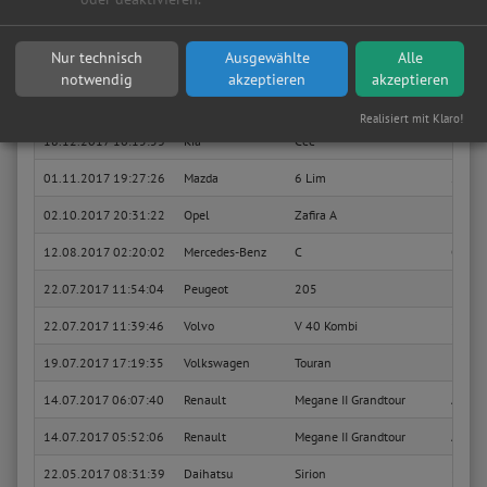
21.03.2018 10:41:20
Volkswagen
Golf V Plus
Comfo
Nur technisch
Ausgewählte
Alle
Sie suchen in Teltow eine günstige Werkstatt?
Anfrage jetzt stellen
notwendig
akzeptieren
akzeptieren
31.01.2018 16:23:29
Opel
Astra G Cabrio
2.2 16
Realisiert mit Klaro!
18.12.2017 16:15:53
Kia
Cee
Vision
01.11.2017 19:27:26
Mazda
6 Lim
2.0 Co
02.10.2017 20:31:22
Opel
Zafira A
Basis
12.08.2017 02:20:02
Mercedes-Benz
C
C 200 
22.07.2017 11:54:04
Peugeot
205
Look D
22.07.2017 11:39:46
Volvo
V 40 Kombi
1.9 D
19.07.2017 17:19:35
Volkswagen
Touran
Highli
14.07.2017 06:07:40
Renault
Megane II Grandtour
Avant
14.07.2017 05:52:06
Renault
Megane II Grandtour
Avant
22.05.2017 08:31:39
Daihatsu
Sirion
1.0 Pl