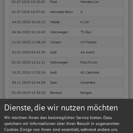
01.07.2020 19:10:45
Ford
Mondeo Lim
ST-Lin
01.07.2020 10:07:45
Mercedes-Benz
A
A 160
14.05.2020 10:26:12
Mazda
6 Lim
2.0 CD
06.04.2020 16:14:43
Volkswagen
T5 Bus
Carave
11.02.2020 21:08:10
Citroen
C4 Picasso
Exclus
02.02.2020 08:43:50
Audi
A6 Avant
3.0 TD
01.02.2020 16:11:12
Volkswagen
Polo III Lim
Basis
18.01.2020 13:30:16
Audi
A5 Cabriolet
3.0 TD
30.11.2019 10:44:09
Seat
Alhambra
Ecomo
01.09.2019 14:30:20
Renault
Kangoo
Rapid 
08.08.2019 15:41:39
Mazda
6 Lim
2.0 Co
Dienste, die wir nutzen möchten
05.06.2019 12:45:29
Kia
pro
EX
Wir möchten Ihnen den bestmöglichen Service bieten. Dazu
03.06.2019 16:09:20
Kia
pro
EX
speichern wir Informationen über Ihren Besuch in sogenannten
Cookies. Einige von ihnen sind essentiell, während andere uns
27.04.2019 18:40:59
Mazda
6 Lim
2.0 Co