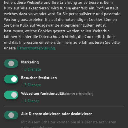
helfen, diese Webseite und Ihre Erfahrung zu verbessern. Beim
Klick auf "Alle akzeptieren" wird für sie ebenfalls ein Profil erstellt
19.02.2019 16:21:43
Porsche
Boxster
S
welches dazu verwendet wird für Sie personalisierte und passende
Werbung auszuspielen. Bis auf die notwendigen Cookies können
24.01.2019 15:49:41
Dacia
Sandero II
Stepwa
Sie beim Klick auf "Ausgewählte akzeptieren" zudem selbst
24.12.2018 07:49:55
Audi
A4 Avant
Ambie
bestimmen, welche Cookies gesetzt werden sollen. Weiterhin
können Sie hier die Datenschutzrichtlinie, die Cookie-Richtlinie
19.12.2018 19:19:45
Opel
Vectra C Lim
Basis
und das Impressum einsehen.
Um mehr zu erfahren, lesen Sie bitte
unsere
Datenschutzerklärung
.
30.11.2018 18:07:41
Opel
Vectra C Lim
Basis
22.10.2018 08:55:43
Peugeot
Expert Tepee
L2H1 
Marketing
30.08.2018 00:38:25
Ford
Mondeo Lim
24 V L
↓
5
Dienste
Besucher-Statistiken
23.08.2018 14:27:57
Mercedes-Benz
A
A 190
↓
3
Dienste
23.08.2018 07:33:16
Mercedes-Benz
A
A 190
Webseiten funktionalität
(immer erforderlich)
22.04.2018 11:06:47
Mazda
6 Lim
2.0 Co
↓
1
Dienst
18.04.2018 07:27:48
Mercedes-Benz
CLK Coupe
CLK 20
Alle Dienste aktivieren oder deaktivieren
15.04.2018 15:42:17
Mazda
6 Lim
2.0 Co
Mit diesem Schalter können Sie alle Dienste aktivieren
05.04.2018 19:44:21
Mazda
6 Lim
2.0 Co
oder deaktivieren.