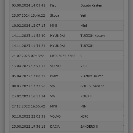
03.08.2024 14:03:48
Fiat
Ducato Kasten
2.0
25.07.2024 15:46:22
Skoda
Yeti
1.2 TS
10.02.2024 12:07:13
MINI
Mini
One
14.11.2023 11:52:40
HYUNDAI
TUCSON Kasten
1.6 T-
14.11.2023 11:34:24
HYUNDAI
TUCSON
1.6 T-
21.07.2023 07:13:51
MERCEDES-BENZ
C
C 180
13.04.2023 12:53:32
VOLVO
V50
T5 A
05.04.2023 17:08:22
BMW
2 Active Tourer
218 i
08.03.2023 17:27:56
VW
GOLF VI Variant
1.4 TS
23.02.2023 16:13:34
VW
POLO III
55 1.
27.12.2022 16:55:42
MINI
MINI
Coope
02.10.2022 22:02:38
VOLVO
XC90 I
T6 A
23.08.2022 19:36:18
DACIA
SANDERO II
TCe 9