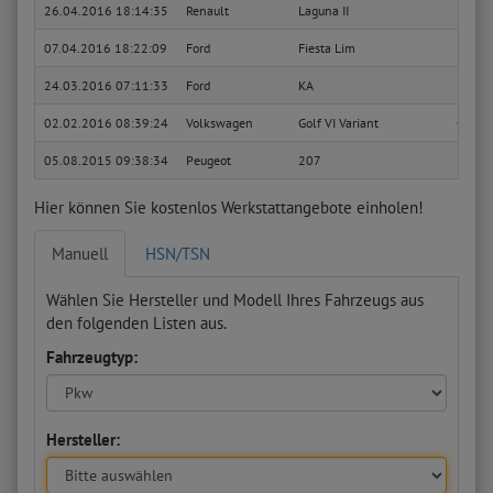
26.04.2016 18:14:35
Renault
Laguna II
Dynam
07.04.2016 18:22:09
Ford
Fiesta Lim
Basis 
24.03.2016 07:11:33
Ford
KA
Editio
02.02.2016 08:39:24
Volkswagen
Golf VI Variant
Comfo
05.08.2015 09:38:34
Peugeot
207
Filou
Hier können Sie kostenlos Werkstattangebote einholen!
Manuell
HSN/TSN
Wählen Sie Hersteller und Modell Ihres Fahrzeugs aus
den folgenden Listen aus.
Fahrzeugtyp:
Hersteller: