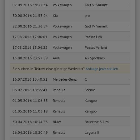
02.09.2016 19:32:34
Volkswagen
Golf VI Variant
Comfo
30.08.2016 21:53:24
Kia
pro
EX
22.08.2016 21:36:54
Volkswagen
Golf IV Variant
Trendl
17.08.2016 17:06:01
Volkswagen
Passat Lim
Comfo
17.08.2016 15:04:22
Volkswagen
Passat Variant
Highli
15.08.2016 23:57:59
Audi
A3 Sportback
2.0 T
Sie suchen in Teltow eine günstige Werkstatt?
Anfrage jetzt stellen
16.07.2016 13:40:51
Mercedes-Benz
C
C 180
06.07.2016 18:35:41
Renault
Scenic
1.6 1
01.05.2016 11:06:53
Renault
Kangoo
Expres
01.05.2016 11:03:18
Renault
Kangoo
Expres
30.04.2016 10:34:53
BMW
Baureihe 3 Lim
318i
26.04.2016 18:20:49
Renault
Laguna II
Privil