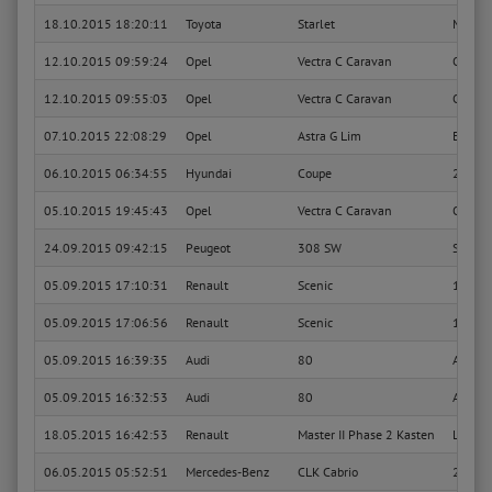
18.10.2015 18:20:11
Toyota
Starlet
Moonli
12.10.2015 09:59:24
Opel
Vectra C Caravan
OPC
12.10.2015 09:55:03
Opel
Vectra C Caravan
OPC
07.10.2015 22:08:29
Opel
Astra G Lim
Editio
06.10.2015 06:34:55
Hyundai
Coupe
2.0 FX
05.10.2015 19:45:43
Opel
Vectra C Caravan
OPC
24.09.2015 09:42:15
Peugeot
308 SW
Sport P
05.09.2015 17:10:31
Renault
Scenic
1.6 16
05.09.2015 17:06:56
Renault
Scenic
1.6 16
05.09.2015 16:39:35
Audi
80
Avant 
05.09.2015 16:32:53
Audi
80
Avant 
18.05.2015 16:42:53
Renault
Master II Phase 2 Kasten
L1H2 K
06.05.2015 05:52:51
Mercedes-Benz
CLK Cabrio
200 Ko