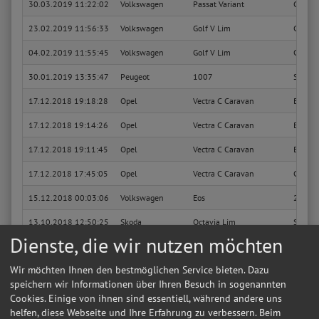
30.03.2019 11:22:02
Volkswagen
Passat Variant
Comfor
23.02.2019 11:56:33
Volkswagen
Golf V Lim
Comfor
04.02.2019 11:55:45
Volkswagen
Golf V Lim
Comfor
30.01.2019 13:35:47
Peugeot
1007
Sport
17.12.2018 19:18:28
Opel
Vectra C Caravan
Basis
17.12.2018 19:14:26
Opel
Vectra C Caravan
Basis
17.12.2018 19:11:45
Opel
Vectra C Caravan
Busine
17.12.2018 17:45:05
Opel
Vectra C Caravan
Cosmo
15.12.2018 00:03:06
Volkswagen
Eos
2.0 TD
13.10.2018 12:50:25
Skoda
Octavia Lim
Sport E
Dienste, die wir nutzen möchten
13.10.2018 12:38:40
Skoda
Octavia Lim
Team E
Wir möchten Ihnen den bestmöglichen Service bieten. Dazu
14.07.2018 21:36:19
Renault
Clio Grandtour
Authen
speichern wir Informationen über Ihren Besuch in sogenannten
27.05.2018 15:38:42
Renault
Clio Grandtour
Authen
Cookies. Einige von ihnen sind essentiell, während andere uns
helfen, diese Webseite und Ihre Erfahrung zu verbessern. Beim
11.05.2018 12:58:56
Volkswagen
Passat Lim
Comfor