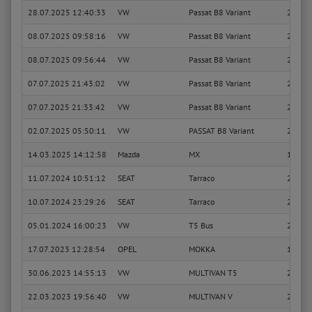
28.07.2025 12:40:33
VW
Passat B8 Variant
2.0 TD
08.07.2025 09:58:16
VW
Passat B8 Variant
2.0 TD
08.07.2025 09:56:44
VW
Passat B8 Variant
2.0 TD
07.07.2025 21:43:02
VW
Passat B8 Variant
2.0 TD
07.07.2025 21:33:42
VW
Passat B8 Variant
2.0 TD
02.07.2025 05:50:11
VW
PASSAT B8 Variant
2.0 TD
14.03.2025 14:12:58
Mazda
MX
1.6 16
11.07.2024 10:51:12
SEAT
Tarraco
2.0 TD
10.07.2024 23:29:26
SEAT
Tarraco
2.0 TD
05.01.2024 16:00:23
VW
T5 Bus
2.0 TD
17.07.2023 12:28:54
OPEL
MOKKA
1.4 4x
30.06.2023 14:55:13
VW
MULTIVAN T5
2.0 TD
22.03.2023 19:56:40
VW
MULTIVAN V
2.0 TD