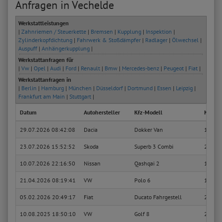
Anfragen in Vechelde
Werkstattleistungen
|
Zahnriemen / Steuerkette
|
Bremsen
|
Kupplung
|
Inspektion
|
Zylinderkopfdichtung
|
Fahrwerk & Stoßdämpfer
|
Radlager
|
Ölwechsel
|
Auspuff
|
Anhängerkupplung
|
Werkstattanfragen für
|
Vw
|
Opel
|
Audi
|
Ford
|
Renault
|
Bmw
|
Mercedes-benz
|
Peugeot
|
Fiat
|
Werkstattanfragen in
|
Berlin
|
Hamburg
|
München
|
Düsseldorf
|
Dortmund
|
Essen
|
Leipzig
|
Frankfurt am Main
|
Stuttgart
|
Datum
Autohersteller
Kfz-Modell
Kfz-Ty
29.07.2026 08:42:08
Dacia
Dokker Van
1.6 LP
23.07.2026 15:52:52
Skoda
Superb 3 Combi
2.0 TD
10.07.2026 22:16:50
Nissan
Qashqai 2
1.2 DI
21.04.2026 08:19:41
VW
Polo 6
1.0 TSI
05.02.2026 20:49:17
Fiat
Ducato Fahrgestell
2.3 JT
10.08.2025 18:50:10
VW
Golf 8
2.0 GT