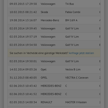
09.03.2015 17:29:58
Volkswagen
T4 Bus
Carave
10.02.2015 08:21:42
Skoda
Fabia Combi
Classic
19.08.2014 13:16:07
Mercedes-Benz
BM 169 A
A 160 
02.03.2014 19:59:45
Volkswagen
Golf IV Lim
Basis
02.03.2014 19:57:19
Volkswagen
Golf IV Lim
Basis
02.03.2014 19:54:50
Volkswagen
Golf IV Lim
Basis
Sie suchen in Vechelde eine günstige Werkstatt?
Anfrage jetzt stellen
02.03.2014 19:50:01
Volkswagen
Golf IV Lim
Basis
14.02.2014 09:03:26
Opel
Vectra B Lim
CD
31.12.2013 08:40:05
OPEL
VECTRA C Caravan
2.8 V6
02.06.2013 10:43:42
MERCEDES-BENZ
C
C 180 
02.06.2013 10:41:52
MERCEDES-BENZ
C
C 180 
02.05.2013 14:00:34
RENAULT
MASTER II Kasten
2.5 dC