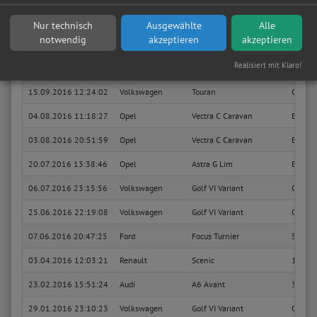
08.10.2016 21:15:53
Fiat
500 Lim
Lounge
Nur technisch
Ausgewählte
Alle
notwendig
akzeptieren
akzeptieren
Sie suchen in Vechelde eine günstige Werkstatt?
Anfrage jetzt stellen
Realisiert mit Klaro!
08.10.2016 05:14:27
Opel
Meriva
OPC
15.09.2016 12:24:02
Volkswagen
Touran
CrossT
04.08.2016 11:18:27
Opel
Vectra C Caravan
Basis
03.08.2016 20:51:59
Opel
Vectra C Caravan
Basis
20.07.2016 13:38:46
Opel
Astra G Lim
Basis
06.07.2016 23:15:56
Volkswagen
Golf VI Variant
Comfor
25.06.2016 22:19:08
Volkswagen
Golf VI Variant
Comfor
07.06.2016 20:47:25
Ford
Focus Turnier
Sport
03.04.2016 12:03:21
Renault
Scenic
1.6 16
23.02.2016 15:51:24
Audi
A6 Avant
3.0 TDI
29.01.2016 23:10:23
Volkswagen
Golf VI Variant
Comfor