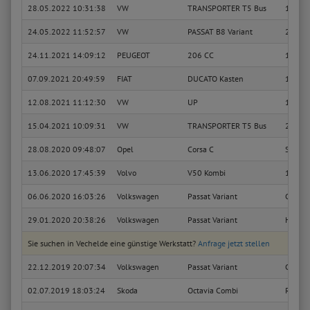
28.05.2022 10:31:38
VW
TRANSPORTER T5 Bus
1.9 TD
24.05.2022 11:52:57
VW
PASSAT B8 Variant
2.0 TD
24.11.2021 14:09:12
PEUGEOT
206 CC
1.6 16
07.09.2021 20:49:59
FIAT
DUCATO Kasten
1.9 TD
12.08.2021 11:12:30
VW
UP
1.0 Ec
15.04.2021 10:09:31
VW
TRANSPORTER T5 Bus
2.0 TSI
28.08.2020 09:48:07
Opel
Corsa C
Sport
13.06.2020 17:45:39
Volvo
V50 Kombi
1.8 F K
06.06.2020 16:03:26
Volkswagen
Passat Variant
Comfor
29.01.2020 20:38:26
Volkswagen
Passat Variant
Highli
Sie suchen in Vechelde eine günstige Werkstatt?
Anfrage jetzt stellen
22.12.2019 20:07:34
Volkswagen
Passat Variant
Comfor
02.07.2019 18:03:24
Skoda
Octavia Combi
RS