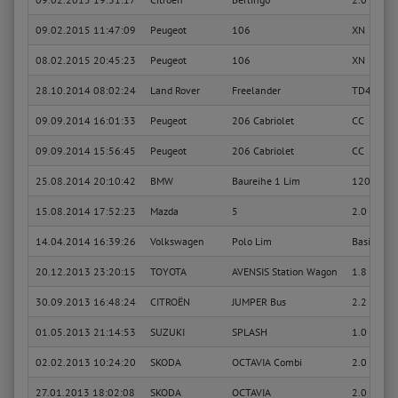
09.02.2015 11:47:09
Peugeot
106
XN
08.02.2015 20:45:23
Peugeot
106
XN
28.10.2014 08:02:24
Land Rover
Freelander
TD4 XS
09.09.2014 16:01:33
Peugeot
206 Cabriolet
CC
09.09.2014 15:56:45
Peugeot
206 Cabriolet
CC
25.08.2014 20:10:42
BMW
Baureihe 1 Lim
120i
15.08.2014 17:52:23
Mazda
5
2.0 CD Ex
14.04.2014 16:39:26
Volkswagen
Polo Lim
Basis
20.12.2013 23:20:15
TOYOTA
AVENSIS Station Wagon
1.8 VVT-i
30.09.2013 16:48:24
CITROËN
JUMPER Bus
2.2 HDi 1
01.05.2013 21:14:53
SUZUKI
SPLASH
1.0
02.02.2013 10:24:20
SKODA
OCTAVIA Combi
2.0 TDI R
27.01.2013 18:02:08
SKODA
OCTAVIA
2.0 TDI R