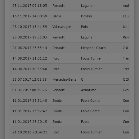
25.11.2017 09:18:03
Renault
Laguna II
Authentiq
16.11.2017 14:00:39
Dacia
Dokker
Laureate
28.10.2017 13:41:59
Volkswagen
Polo
United
23.08.2017 19:55:03
Renault
Laguna II
Privilege
21.08.2017 23:35:14
Renault
Megane I Coach
2.0
14.08.2017 11:01:12
Ford
Focus Turnier
Trend
14.08.2017 10:55:48
Ford
Focus Turnier
Trend
25.07.2017 12:02:58
Mercedes-Benz
C
C 200 Die
01.07.2017 08:29:26
Renault
Avantime
Expressio
11.01.2017 23:51:40
Skoda
Fabia Combi
Comfort
11.01.2017 23:37:47
Skoda
Fabia Combi
Comfort
11.01.2017 23:20:15
Skoda
Fabia
Comfort
21.10.2016 20:36:23
Ford
Focus Turnier
Connecti