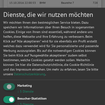
15.10.2016 22:00:53
BMW
Baureihe 7
728i
12.10.2016 22:04:46
Mercedes-Benz
C
C 200 Die
Dienste, die wir nutzen möchten
25.09.2016 11:11:58
BMW
Baureihe 3 Touring
330d xDri
Wir möchten Ihnen den bestmöglichen Service bieten. Dazu
31.08.2016 12:38:06
BMW
Baureihe 3 Touring
330d xDri
speichern wir Informationen über Ihren Besuch in sogenannten
Cookies. Einige von ihnen sind essentiell, während andere uns
04.08.2016 13:00:38
Renault
Megane II Grandtour
Avantage
helfen, diese Webseite und Ihre Erfahrung zu verbessern. Beim
Klick auf "Alle akzeptieren" wird für sie ebenfalls ein Profil erstellt
04.08.2016 12:53:10
Renault
Megane II Grandtour
Avantage
welches dazu verwendet wird für Sie personalisierte und passende
Werbung auszuspielen. Bis auf die notwendigen Cookies können
04.08.2016 12:34:12
Renault
Megane II Grandtour
Avantage
Sie beim Klick auf "Ausgewählte akzeptieren" zudem selbst
20.06.2016 15:22:49
Volkswagen
Bora Lim
Special
bestimmen, welche Cookies gesetzt werden sollen. Weiterhin
können Sie hier die Datenschutzrichtlinie, die Cookie-Richtlinie
02.06.2016 16:06:00
Audi
A4 Avant
1.8 T
und das Impressum einsehen.
Um mehr zu erfahren, lesen Sie bitte
unsere
Datenschutzerklärung
.
10.04.2016 17:21:22
Audi
A3 Sportback
2.0 FSI S 
Sie suchen in Wachau eine günstige Werkstatt?
Anfrage jetzt stellen
Marketing
28.03.2016 21:19:56
Renault
Scenic II
Grand Aut
↓
5
Dienste
Besucher-Statistiken
14.03.2016 17:39:02
Volkswagen
Touareg
R5 TDI
↓
3
Dienste