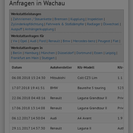
Anfragen in Wachau
Werkstattleistungen
|
Zahnriemen / Steuerkette
|
Bremsen
|
Kupplung
|
Inspektion
|
Zylinderkopfdichtung
|
Fahrwerk & Stoßdämpfer
|
Radlager
|
Ölwechsel
|
Auspuff
|
Anhängerkupplung
|
Werkstattanfragen für
|
Vw
|
Opel
|
Audi
|
Ford
|
Renault
|
Bmw
|
Mercedes-benz
|
Peugeot
|
Fiat
|
Werkstattanfragen in
|
Berlin
|
Hamburg
|
München
|
Düsseldorf
|
Dortmund
|
Essen
|
Leipzig
|
Frankfurt am Main
|
Stuttgart
|
Datum
Autohersteller
Kfz-Modell
Kfz-Typ
06.08.2018 15:24:30
Mitsubishi
Colt CZ3 Lim
1.1
17.07.2018 19:41:51
BMW
Baureihe 5 touring
523i
22.06.2018 04:48:16
Renault
Laguna Grandtour II
Privilege
17.06.2018 13:14:08
Renault
Laguna Grandtour II
Privilege
06.12.2017 14:50:04
Audi
A4 Avant
1.9 TDI
29.11.2017 14:57:30
Renault
Laguna II
Authentiq