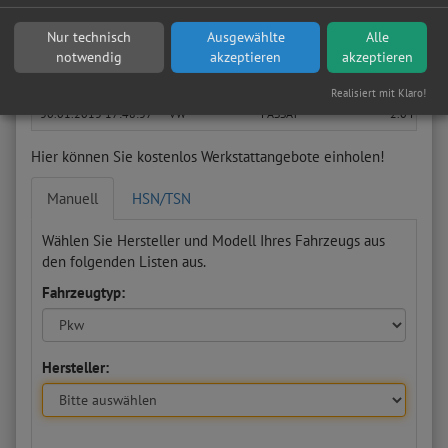
03.07.2014 12:30:27
Mercedes-Benz
BM 163 M
ML 270 CDI
Nur technisch
Ausgewählte
Alle
04.03.2014 17:51:39
Fiat
Panda
1.2 8V Dy
notwendig
akzeptieren
akzeptieren
06.12.2013 23:06:56
VW
LUPO
1.4 FSI
Realisiert mit Klaro!
30.01.2013 17:48:37
VW
PASSAT
2.0 FSI
Hier können Sie kostenlos Werkstattangebote einholen!
Manuell
HSN/TSN
Wählen Sie Hersteller und Modell Ihres Fahrzeugs aus
den folgenden Listen aus.
Fahrzeugtyp:
Hersteller: