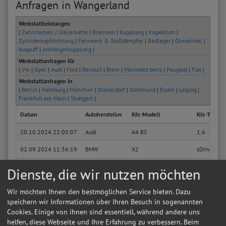
Anfragen in Wangerland
Werkstattleistungen
|
Zahnriemen / Steuerkette
|
Bremsen
|
Kupplung
|
Inspektion
|
Zylinderkopfdichtung
|
Fahrwerk & Stoßdämpfer
|
Radlager
|
Ölwechsel
|
Auspuff
|
Anhängerkupplung
|
Werkstattanfragen für
|
Vw
|
Opel
|
Audi
|
Ford
|
Renault
|
Bmw
|
Mercedes-benz
|
Peugeot
|
Fiat
|
Werkstattanfragen in
|
Berlin
|
Hamburg
|
München
|
Düsseldorf
|
Dortmund
|
Essen
|
Leipzig
|
Frankfurt am Main
|
Stuttgart
|
Datum
Autohersteller
Kfz-Modell
Kfz-Typ
20.10.2024 22:05:07
Audi
A4 B5
1.6
02.09.2024 11:36:19
BMW
X2
sDrive 18i
12.04.2023 19:17:53
KIA
NIRO I
E-NIRO
Dienste, die wir nutzen möchten
27.05.2021 19:50:01
SUZUKI
VITARA
1.4 T (APK
Wir möchten Ihnen den bestmöglichen Service bieten. Dazu
25.11.2019 22:13:23
Volkswagen
T5 Transporter Kasten
Kasten-Mit
speichern wir Informationen über Ihren Besuch in sogenannten
Cookies. Einige von ihnen sind essentiell, während andere uns
08.10.2019 15:49:13
Seat
Ateca
Style
helfen, diese Webseite und Ihre Erfahrung zu verbessern. Beim