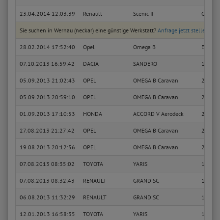
23.04.2014 12:03:39
Renault
Scenic II
Grand 
Sie suchen in Wernau (neckar) eine günstige Werkstatt?
Anfrage jetzt stellen
28.02.2014 17:52:40
Opel
Omega B
Execut
07.10.2013 16:59:42
DACIA
SANDERO
1.6
05.09.2013 21:02:43
OPEL
OMEGA B Caravan
2.6 V6
05.09.2013 20:59:10
OPEL
OMEGA B Caravan
2.6 V6
01.09.2013 17:10:53
HONDA
ACCORD V Aerodeck
2.0 i L
27.08.2013 21:27:42
OPEL
OMEGA B Caravan
2.6 V6
19.08.2013 20:12:56
OPEL
OMEGA B Caravan
2.6 V6
07.08.2013 08:35:02
TOYOTA
YARIS
1.0 VVT
07.08.2013 08:32:43
RENAULT
GRAND SC
1.6
06.08.2013 11:32:29
RENAULT
GRAND SC
1.6
12.01.2013 16:58:35
TOYOTA
YARIS
1.0 VVT