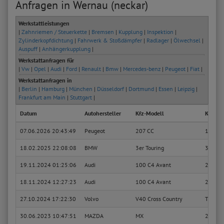
Anfragen in Wernau (neckar)
Werkstattleistungen
|
Zahnriemen / Steuerkette
|
Bremsen
|
Kupplung
|
Inspektion
|
Zylinderkopfdichtung
|
Fahrwerk & Stoßdämpfer
|
Radlager
|
Ölwechsel
|
Auspuff
|
Anhängerkupplung
|
Werkstattanfragen für
|
Vw
|
Opel
|
Audi
|
Ford
|
Renault
|
Bmw
|
Mercedes-benz
|
Peugeot
|
Fiat
|
Werkstattanfragen in
|
Berlin
|
Hamburg
|
München
|
Düsseldorf
|
Dortmund
|
Essen
|
Leipzig
|
Frankfurt am Main
|
Stuttgart
|
Datum
Autohersteller
Kfz-Modell
Kfz-Typ
07.06.2026 20:43:49
Peugeot
207 CC
1.6 16
18.02.2025 22:08:08
BMW
3er Touring
318i
19.11.2024 01:25:06
Audi
100 C4 Avant
2.5 TDI
18.11.2024 12:27:23
Audi
100 C4 Avant
2.5 TDI
27.10.2024 17:22:30
Volvo
V40 Cross Country
T3
30.06.2023 10:47:51
MAZDA
MX
2.0 (N