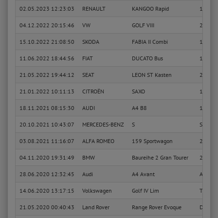
02.05.2023 12:23:03
RENAULT
KANGOO Rapid
1.5 dC
04.12.2022 20:15:46
VW
GOLF VIII
2.0 GTI
15.10.2022 21:08:50
SKODA
FABIA II Combi
1.6 TDI
11.06.2022 18:44:56
FIAT
DUCATO Bus
120 Mul
21.05.2022 19:44:12
SEAT
LEON ST Kasten
2.0 Cup
21.01.2022 10:11:13
CITROËN
SAXO
1.4 VT
18.11.2021 08:15:30
AUDI
A4 B8
1.8 TFS
20.10.2021 10:43:07
MERCEDES-BENZ
S
S 350 
03.08.2021 11:16:07
ALFA ROMEO
159 Sportwagon
2.2 JT
04.11.2020 19:31:49
BMW
Baureihe 2 Gran Tourer
220 d x
28.06.2020 12:32:45
Audi
A4 Avant
Ambiti
14.06.2020 13:17:15
Volkswagen
Golf IV Lim
Trendl
21.05.2020 00:40:43
Land Rover
Range Rover Evoque
Dynam