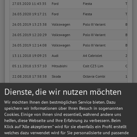
27.03.2020 11:43:35
Ford
Fiesta
Titani
26.03.2020 19:17:21
Ford
Fiesta
Titani
26.05.2019 13:23:38
Volkswagen
Polo III Variant
Basis
26.05.2019 12:20:29
Volkswagen
Polo III Variant
Basis
26.05.2019 12:14:08
Volkswagen
Polo III Variant
Basis
13.11.2018 19:09:25
Audi
A4 Cabriolet
2.0 TDI
05.11.2018 13:57:10
Mitsubishi
Colt CZ3 Lim
CZT
22.08.2018 17:58:58
Skoda
Octavia Combi
1.8 T 
22.08.2018 17:49:49
Skoda
Octavia Combi
1.8 T 
Dienste, die wir nutzen möchten
07.06.2018 21:59:49
Land Rover
Range Rover Evoque
Dynam
Wir möchten Ihnen den bestmöglichen Service bieten. Dazu
Sie suchen in Wernau (neckar) eine günstige Werkstatt?
Anfrage jetzt stellen
speichern wir Informationen über Ihren Besuch in sogenannten
Cookies. Einige von ihnen sind essentiell, während andere uns
12.05.2018 00:35:22
Citroen
C4 Lim
Confort
helfen, diese Webseite und Ihre Erfahrung zu verbessern. Beim
Klick auf "Alle akzeptieren" wird für sie ebenfalls ein Profil erstellt
09.08.2017 12:20:26
Citroen
C4 Lim
Confort
welches dazu verwendet wird für Sie personalisierte und passende