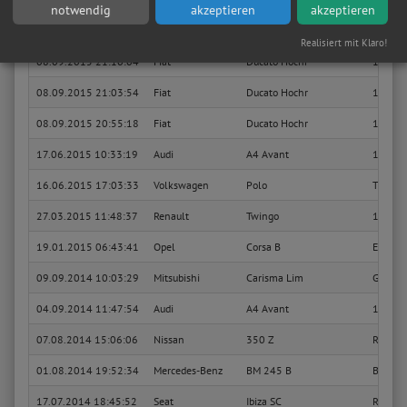
notwendig
akzeptieren
akzeptieren
11.09.2015 10:47:13
Mitsubishi
Carisma Lim
GLX 16
Realisiert mit Klaro!
08.09.2015 21:10:04
Fiat
Ducato Hochr
120
08.09.2015 21:03:54
Fiat
Ducato Hochr
120
08.09.2015 20:55:18
Fiat
Ducato Hochr
120
17.06.2015 10:33:19
Audi
A4 Avant
1.9 TDI
16.06.2015 17:03:33
Volkswagen
Polo
Trendl
27.03.2015 11:48:37
Renault
Twingo
1.2 Init
19.01.2015 06:43:41
Opel
Corsa B
Edition
09.09.2014 10:03:29
Mitsubishi
Carisma Lim
GLX Kl
04.09.2014 11:47:54
Audi
A4 Avant
1.8 T
07.08.2014 15:06:06
Nissan
350 Z
Roadste
01.08.2014 19:52:34
Mercedes-Benz
BM 245 B
B 200 
17.07.2014 18:45:52
Seat
Ibiza SC
Refere