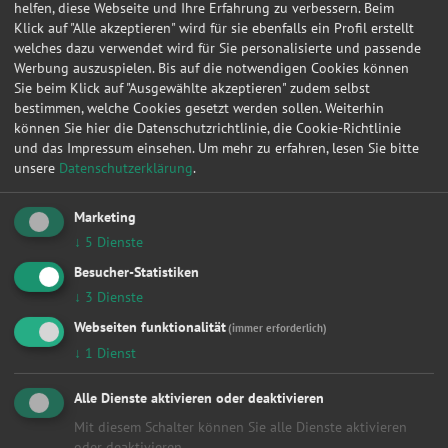
helfen, diese Webseite und Ihre Erfahrung zu verbessern. Beim
Klick auf "Alle akzeptieren" wird für sie ebenfalls ein Profil erstellt
24.07.2020 10:08:38
Citroen
C5 Tourer
Confort
welches dazu verwendet wird für Sie personalisierte und passende
Werbung auszuspielen. Bis auf die notwendigen Cookies können
24.07.2020 10:06:07
Citroen
C5 Tourer
Confort
Sie beim Klick auf "Ausgewählte akzeptieren" zudem selbst
24.07.2020 10:03:29
Citroen
C5 Tourer
Confort
bestimmen, welche Cookies gesetzt werden sollen. Weiterhin
können Sie hier die Datenschutzrichtlinie, die Cookie-Richtlinie
20.07.2020 12:39:11
Skoda
Fabia
Ambition
und das Impressum einsehen.
Um mehr zu erfahren, lesen Sie bitte
unsere
Datenschutzerklärung
.
20.07.2020 11:00:44
Skoda
Fabia
Ambition
28.06.2020 01:36:14
Renault
Megane III Coupe
Dynamiqu
Marketing
17.06.2020 18:49:12
Peugeot
207 CC
Sport
↓
5
Dienste
Besucher-Statistiken
07.06.2020 10:35:33
Renault
Megane III Coupe
Dynamiqu
↓
3
Dienste
24.05.2020 15:51:25
Volkswagen
Arteon
Elegance
Webseiten funktionalität
(immer erforderlich)
29.04.2020 09:51:10
Volkswagen
Golf VI
Match
↓
1
Dienst
15.03.2020 09:46:50
Citroen
C3 Picasso
Tendance
Alle Dienste aktivieren oder deaktivieren
29.01.2020 22:14:39
Volkswagen
Passat Variant
Comfortli
Mit diesem Schalter können Sie alle Dienste aktivieren
20.01.2020 06:39:04
Volkswagen
Passat Variant
Comfortli
oder deaktivieren.