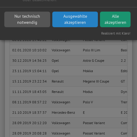
16.01.2020 07:40:15
Volkswagen
Passat Variant
Comfortli
Nur technisch
Ausgewählte
Alle
Sie suchen in Wesseling eine günstige Werkstatt?
Anfrage jetzt stellen
notwendig
akzeptieren
akzeptieren
13.01.2020 17:43:59
Opel
Karl
Rocks
Realisiert mit Klaro!
08.01.2020 19:46:02
Volkswagen
Passat Variant
Comfortli
02.01.2020 10:10:02
Volkswagen
Polo III Lim
Basis
30.12.2019 14:36:25
Opel
Astra G Coupe
2.2 16V 9
23.11.2019 15:04:11
Opel
Mokka
Edition
15.11.2019 23:22:34
Renault
Megane III Coupe
GT
11.11.2019 18:43:05
Renault
Modus
Dynamiqu
08.11.2019 08:57:22
Volkswagen
Polo V
Trendline
21.10.2019 18:37:37
Mercedes-Benz
E
E 200 T 
28.09.2019 20:12:20
Volkswagen
Passat Variant
Comfortli
28.09.2019 20:08:28
Volkswagen
Passat Variant
Comfortli