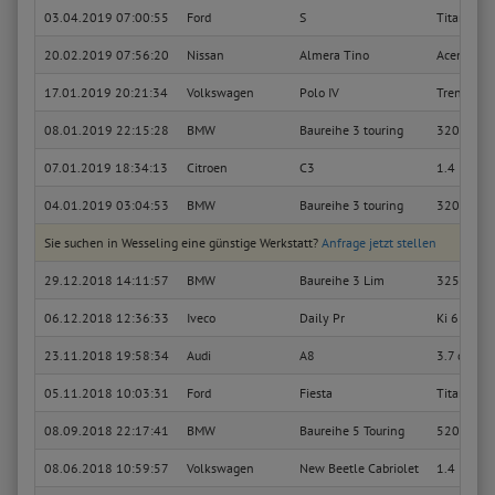
03.04.2019 07:00:55
Ford
S
Titanium 
20.02.2019 07:56:20
Nissan
Almera Tino
Acenta
17.01.2019 20:21:34
Volkswagen
Polo IV
Trendline
08.01.2019 22:15:28
BMW
Baureihe 3 touring
320d Editi
07.01.2019 18:34:13
Citroen
C3
1.4 Exclus
04.01.2019 03:04:53
BMW
Baureihe 3 touring
320d Editi
Sie suchen in Wesseling eine günstige Werkstatt?
Anfrage jetzt stellen
29.12.2018 14:11:57
BMW
Baureihe 3 Lim
325i
06.12.2018 12:36:33
Iveco
Daily Pr
Ki 65- C 1
23.11.2018 19:58:34
Audi
A8
3.7 quattr
05.11.2018 10:03:31
Ford
Fiesta
Titanium
08.09.2018 22:17:41
BMW
Baureihe 5 Touring
520d Editi
08.06.2018 10:59:57
Volkswagen
New Beetle Cabriolet
1.4