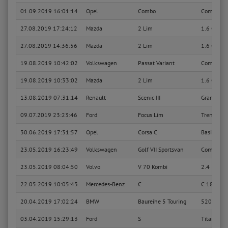
01.09.2019 16:01:14
Opel
Combo
Combi
27.08.2019 17:24:12
Mazda
2 Lim
1.6 CD Spo
27.08.2019 14:36:56
Mazda
2 Lim
1.6 CD Spo
19.08.2019 10:42:02
Volkswagen
Passat Variant
Comfortli
19.08.2019 10:33:02
Mazda
2 Lim
1.6 CD Spo
13.08.2019 07:31:14
Renault
Scenic III
Grand Dy
09.07.2019 23:23:46
Ford
Focus Lim
Trend
30.06.2019 17:31:57
Opel
Corsa C
Basis
23.05.2019 16:23:49
Volkswagen
Golf VII Sportsvan
Comfortli
23.05.2019 08:04:50
Volvo
V 70 Kombi
2.4 D Su
22.05.2019 10:05:43
Mercedes-Benz
C
C 180 Edi
20.04.2019 17:02:24
BMW
Baureihe 5 Touring
520d xDri
03.04.2019 15:29:13
Ford
S
Titanium 