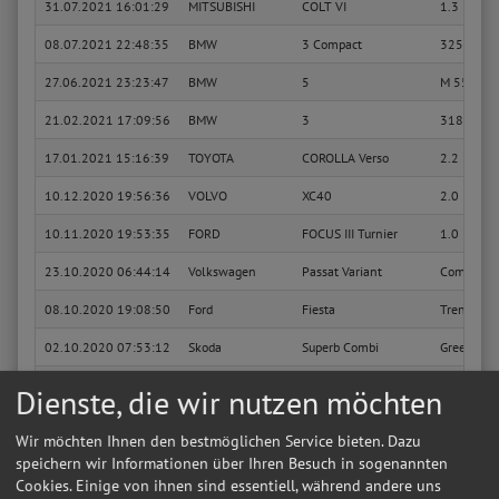
31.07.2021 16:01:29
MITSUBISHI
COLT VI
1.3
08.07.2021 22:48:35
BMW
3 Compact
325 ti
27.06.2021 23:23:47
BMW
5
M 550 i x
21.02.2021 17:09:56
BMW
3
318 i
17.01.2021 15:16:39
TOYOTA
COROLLA Verso
2.2 D-4D 
10.12.2020 19:56:36
VOLVO
XC40
2.0 D3
10.11.2020 19:53:35
FORD
FOCUS III Turnier
1.0 EcoBo
23.10.2020 06:44:14
Volkswagen
Passat Variant
Comfortli
08.10.2020 19:08:50
Ford
Fiesta
Trend
02.10.2020 07:53:12
Skoda
Superb Combi
GreenLine
15.09.2020 12:56:35
Ford
Fiesta
Ambiente
Dienste, die wir nutzen möchten
15.09.2020 12:49:12
Ford
Fiesta
Basis
Wir möchten Ihnen den bestmöglichen Service bieten. Dazu
20.08.2020 10:18:26
Volkswagen
Passat Variant
Comfortli
speichern wir Informationen über Ihren Besuch in sogenannten
Cookies. Einige von ihnen sind essentiell, während andere uns
30.07.2020 18:37:38
Ford
Fiesta
ST