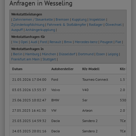
Anfragen in Wesseling
Werkstattleistungen
|
Zahnriemen / Steuerkette
|
Bremsen
|
Kupplung
|
Inspektion
|
Zylinderkopfdichtung
|
Fahrwerk & Stoßdämpfer
|
Radlager
|
Ölwechsel
|
Auspuff
|
Anhängerkupplung
|
Werkstattanfragen für
|
Vw
|
Opel
|
Audi
|
Ford
|
Renault
|
Bmw
|
Mercedes-benz
|
Peugeot
|
Fiat
|
Werkstattanfragen in
|
Berlin
|
Hamburg
|
München
|
Düsseldorf
|
Dortmund
|
Essen
|
Leipzig
|
Frankfurt am Main
|
Stuttgart
|
Datum
Autohersteller
Kfz-Modell
Kfz-Typ
21.05.2026 17:04:00
Ford
Tourneo Connect
1.5 TDCi
03.03.2026 13:55:37
Volvo
V40
2.0
25.06.2025 10:02:47
BMW
5er
530d
27.05.2025 16:41:30
VW
Arteon
2.0 TDI
25.03.2025 14:59:32
Dacia
Sandero 2
TCe 90 (B
24.03.2025 20:01:16
Dacia
Sandero 2
TCe 90 (B