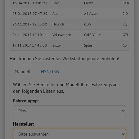
16.04.2018 19:01:27
Ford
Fiesta
Basis
23.01.2018 07:47:29
Audi
A4 Avant
2.0 TDI (
26.11.2017 12:53:52
Hyundai
ix35
Style 2W
24.11.2017 12:10:11
Volkswagen
Golf IV Lim
GTI
17.11.2017 17:45:00
Suzuki
Splash
Comfort
Hier können Sie kostenlos Werkstattangebote einholen!
Manuell
HSN/TSN
Wählen Sie Hersteller und Modell Ihres Fahrzeugs aus
den folgenden Listen aus.
Fahrzeugtyp:
Hersteller: