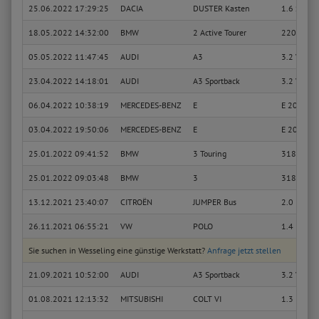
25.06.2022 17:29:25
DACIA
DUSTER Kasten
1.6 SCe 1
18.05.2022 14:32:00
BMW
2 Active Tourer
220 i
05.05.2022 11:47:45
AUDI
A3
3.2 V6 qua
23.04.2022 14:18:01
AUDI
A3 Sportback
3.2 V6 qua
06.04.2022 10:38:19
MERCEDES-BENZ
E
E 200 d (
03.04.2022 19:50:06
MERCEDES-BENZ
E
E 200 d (
25.01.2022 09:41:52
BMW
3 Touring
318 i
25.01.2022 09:03:48
BMW
3
318 i
13.12.2021 23:40:07
CITROËN
JUMPER Bus
2.0 BlueH
26.11.2021 06:55:21
VW
POLO
1.4 16V
Sie suchen in Wesseling eine günstige Werkstatt?
Anfrage jetzt stellen
21.09.2021 10:52:00
AUDI
A3 Sportback
3.2 V6 qua
01.08.2021 12:13:32
MITSUBISHI
COLT VI
1.3