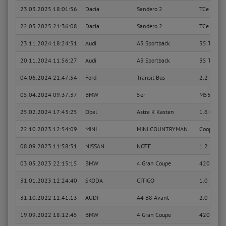
23.03.2025 18:01:56
Dacia
Sandero 2
TCe 90 (B
22.03.2025 21:36:08
Dacia
Sandero 2
TCe 90 (B
23.11.2024 18:24:31
Audi
A3 Sportback
35 TFSI
20.11.2024 11:56:27
Audi
A3 Sportback
35 TFSI
04.06.2024 21:47:54
Ford
Transit Bus
2.2 TDCi
05.04.2024 09:37:37
BMW
5er
M550i xDr
25.02.2024 17:43:25
Opel
Astra K Kasten
1.6 CDTI
22.10.2023 12:54:09
MINI
MINI COUNTRYMAN
Cooper D 
08.09.2023 11:58:31
NISSAN
NOTE
1.2
03.05.2023 22:15:15
BMW
4 Gran Coupe
420 d xDr
31.01.2023 12:24:40
SKODA
CITIGO
1.0
31.10.2022 12:41:13
AUDI
A4 B8 Avant
2.0 TDI
19.09.2022 18:12:45
BMW
4 Gran Coupe
420 d xDr