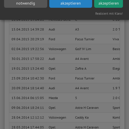
notwendig
akzeptieren
akzeptieren
11.07.2015 15:20:28
BMW
Baureihe 3 Lim
318d
Realisiert mit Klaro!
20.04.2015 19:04:01
Mercedes-Benz
C
C 200 T CD
15.04.2015 14:39:28
Audi
A3
2.0 TDI Am
09.04.2015 20:29:19
Ford
Focus Turnier
Viva
02.04.2015 19:22:56
Volkswagen
Golf IV Lim
Basis
30.01.2015 17:58:22
Audi
A4 Avant
Ambiente
19.01.2015 13:24:40
Opel
Zafira A
Elegance
23.09.2014 10:42:30
Ford
Focus Turnier
Ambiente
20.09.2014 18:14:40
Audi
A4 Avant
1.9 TDI
13.06.2014 06:15:05
Mazda
5
2.0 CD Act
09.06.2014 18:24:11
Opel
Astra H Caravan
Sport
28.04.2014 12:12:12
Volkswagen
Caddy Ka
Kombi EcoF
28.03.2014 17:44:05
Opel
Astra H Caravan
Sport