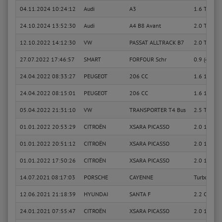
04.11.2024 10:24:12
Audi
A3
1.6 TDI
24.10.2024 13:52:30
Audi
A4 B8 Avant
2.0 TDI
12.10.2022 14:12:30
VW
PASSAT ALLTRACK B7
2.0 TDI 4m
27.07.2022 17:46:57
SMART
FORFOUR Schr
0.9 (453.0
24.04.2022 08:33:27
PEUGEOT
206 CC
1.6 16V (
24.04.2022 08:15:01
PEUGEOT
206 CC
1.6 16V (
05.04.2022 21:31:10
VW
TRANSPORTER T4 Bus
2.5 TDI
01.01.2022 20:53:29
CITROËN
XSARA PICASSO
2.0 16V
01.01.2022 20:51:12
CITROËN
XSARA PICASSO
2.0 16V
01.01.2022 17:50:26
CITROËN
XSARA PICASSO
2.0 16V
14.07.2021 08:17:03
PORSCHE
CAYENNE
Turbo S 4.5
12.06.2021 21:18:39
HYUNDAI
SANTA F
2.2 CRDi 4
24.01.2021 07:55:47
CITROËN
XSARA PICASSO
2.0 16V