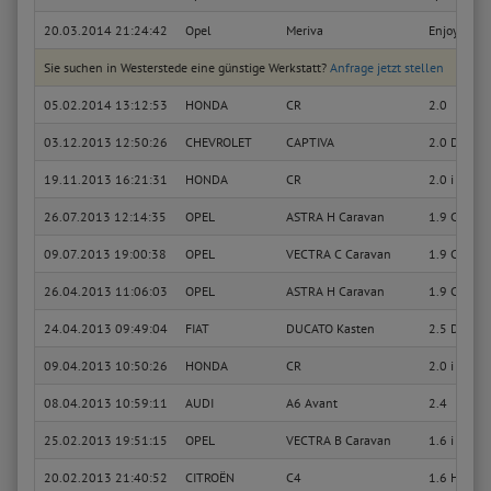
20.03.2014 21:24:42
Opel
Meriva
Enjoy
Sie suchen in Westerstede eine günstige Werkstatt?
Anfrage jetzt stellen
05.02.2014 13:12:53
HONDA
CR
2.0
03.12.2013 12:50:26
CHEVROLET
CAPTIVA
2.0 D 4WD
19.11.2013 16:21:31
HONDA
CR
2.0 i
26.07.2013 12:14:35
OPEL
ASTRA H Caravan
1.9 CDTI
09.07.2013 19:00:38
OPEL
VECTRA C Caravan
1.9 CDTI
26.04.2013 11:06:03
OPEL
ASTRA H Caravan
1.9 CDTI
24.04.2013 09:49:04
FIAT
DUCATO Kasten
2.5 D
09.04.2013 10:50:26
HONDA
CR
2.0 i
08.04.2013 10:59:11
AUDI
A6 Avant
2.4
25.02.2013 19:51:15
OPEL
VECTRA B Caravan
1.6 i 16V
20.02.2013 21:40:52
CITROËN
C4
1.6 HDi