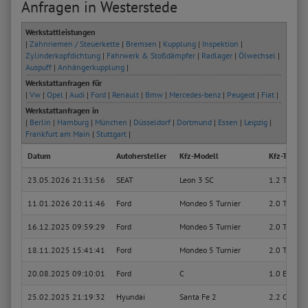
Anfragen in Westerstede
Werkstattleistungen
|
Zahnriemen / Steuerkette
|
Bremsen
|
Kupplung
|
Inspektion
|
Zylinderkopfdichtung
|
Fahrwerk & Stoßdämpfer
|
Radlager
|
Ölwechsel
|
Auspuff
|
Anhängerkupplung
|
Werkstattanfragen für
|
Vw
|
Opel
|
Audi
|
Ford
|
Renault
|
Bmw
|
Mercedes-benz
|
Peugeot
|
Fiat
|
Werkstattanfragen in
|
Berlin
|
Hamburg
|
München
|
Düsseldorf
|
Dortmund
|
Essen
|
Leipzig
|
Frankfurt am Main
|
Stuttgart
|
Datum
Autohersteller
Kfz-Modell
Kfz-Typ
23.05.2026 21:31:56
SEAT
Leon 3 SC
1.2 TSI
11.01.2026 20:11:46
Ford
Mondeo 5 Turnier
2.0 TDCi
16.12.2025 09:59:29
Ford
Mondeo 5 Turnier
2.0 TDCi
18.11.2025 15:41:41
Ford
Mondeo 5 Turnier
2.0 TDCi
20.08.2025 09:10:01
Ford
C
1.0 EcoBoo
25.02.2025 21:19:32
Hyundai
Santa Fe 2
2.2 CRDI