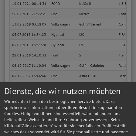
19.01.2021 00:14:31
FORD
KUGA II
1.5 EcoBoo
16.07.2019 21:33:31
Opel
Meriva
Cosmo
13.02.2019 03:18:09
Volkswagen
Golf VI Variant
Comfortlin
05.07.2018 16:54:23
Hyundai
i20
FIFA WM Ed
05.07.2018 16:51:20
Hyundai
i20
FIFA WM Ed
28.01.2018 14:10:31
Ford
S
Trend (02.
06.12.2017 11:10:04
Volkswagen
Golf III Cabriolet
Rolling St
05.12.2017 16:44:46
Opel
Astra H GTC
Basis
19.09.2017 19:01:15
Peugeot
206 Cabriolet
CC
Dienste, die wir nutzen möchten
31.08.2017 16:52:46
Dacia
Duster
Prestige 4
Wir möchten Ihnen den bestmöglichen Service bieten. Dazu
Sie suchen in Westerstede eine günstige Werkstatt?
Anfrage jetzt stellen
speichern wir Informationen über Ihren Besuch in sogenannten
Cookies. Einige von ihnen sind essentiell, während andere uns
09.08.2017 17:02:27
BMW
Baureihe 3 Touring
320d
helfen, diese Webseite und Ihre Erfahrung zu verbessern. Beim
Klick auf "Alle akzeptieren" wird für sie ebenfalls ein Profil erstellt
29.03.2017 21:25:02
Volkswagen
Golf V Lim
Trendline
welches dazu verwendet wird für Sie personalisierte und passende